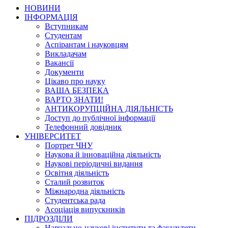
НОВИНИ
ІНФОРМАЦІЯ
Вступникам
Студентам
Аспірантам і науковцям
Викладачам
Вакансії
Документи
Цікаво про науку
ВАША БЕЗПЕКА
ВАРТО ЗНАТИ!
АНТИКОРУПЦІЙНА ДІЯЛЬНІСТЬ
Доступ до публічної інформації
Телефонний довідник
УНІВЕРСИТЕТ
Портрет ЧНУ
Наукова й інноваційна діяльність
Наукові періодичні видання
Освітня діяльність
Сталий розвиток
Міжнародна діяльність
Студентська рада
Асоціація випускників
ПІДРОЗДІЛИ
Навчально-наукові інститути та факультети