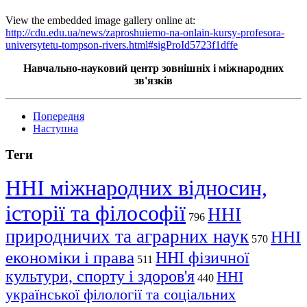
View the embedded image gallery online at:
http://cdu.edu.ua/news/zaproshuiemo-na-onlain-kursy-profesora-
universytetu-tompson-rivers.html#sigProId5723f1dffe
Навчально-науковий центр зовнішніх і міжнародних
зв'язків
Попередня
Наступна
Теги
ННІ міжнародних відносин,
історії та філософії
ННІ
796
природничих та аграрних наук
ННІ
570
економіки і права
ННІ фізичної
511
культури, спорту і здоров'я
ННІ
440
української філології та соціальних