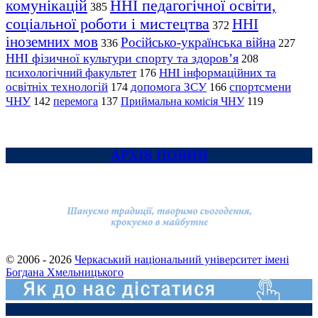
комунікацій
ННІ педагогічної освіти,
385
соціальної роботи і мистецтва
ННІ
372
іноземних мов
Російсько-українська війна
336
227
ННІ фізичної культури спорту та здоров’я
208
психологічний факультет
ННІ інформаційних та
176
освітніх технологій
допомога ЗСУ
спортсмени
174
166
ЧНУ
перемога
142
137
Приймальна комісія ЧНУ
119
АРХІВ НОВИН
© 2006 - 2026
Черкаський національний університет імені
Богдана Хмельницького