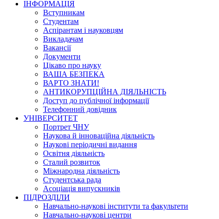
ІНФОРМАЦІЯ
Вступникам
Студентам
Аспірантам і науковцям
Викладачам
Вакансії
Документи
Цікаво про науку
ВАША БЕЗПЕКА
ВАРТО ЗНАТИ!
АНТИКОРУПЦІЙНА ДІЯЛЬНІСТЬ
Доступ до публічної інформації
Телефонний довідник
УНІВЕРСИТЕТ
Портрет ЧНУ
Наукова й інноваційна діяльність
Наукові періодичні видання
Освітня діяльність
Сталий розвиток
Міжнародна діяльність
Студентська рада
Асоціація випускників
ПІДРОЗДІЛИ
Навчально-наукові інститути та факультети
Навчально-наукові центри