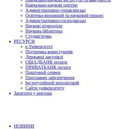
Навчально-наукові центри
Адміністративно-управлінські
Освітньо-виховний та науковий процес
Адміністративно-господарські
Наукові підрозділи
Наукова бібліотека
Студмістечко
РЕСУРСИ
е-Університет
Підтримка користувачів
Державні закупівлі
ОЩАДБАНК оплата
ПРИВАТБАНК оплата
Поштовий сервер
Програмне забезпечення
Інституційний репозитарій
Сайти університету
Запитати у ректора
НОВИНИ