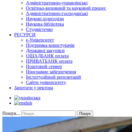
Адміністративно-управлінські
Освітньо-виховний та науковий процес
Адміністративно-господарські
Наукові підрозділи
Наукова бібліотека
Студмістечко
РЕСУРСИ
е-Університет
Підтримка користувачів
Державні закупівлі
ОЩАДБАНК оплата
ПРИВАТБАНК оплата
Поштовий сервер
Програмне забезпечення
Інституційний репозитарій
Сайти університету
Запитати у ректора
Пошук...
Пошук