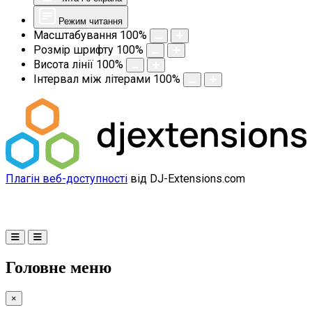
Режим читання
Масштабування
100
%
Розмір шрифту
100
%
Висота лінії
100
%
Інтервал між літерами
100
%
Плагін веб-доступності
від DJ-Extensions.com
Головне меню
×