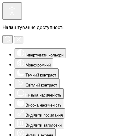
Налаштування доступності
Інвертувати кольори
Монохромний
Темний контраст
Світлий контраст
Низька насиченість
Висока насиченість
Виділити посилання
Виділити заголовки
Читач з екрана