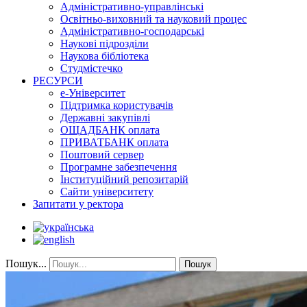
Адміністративно-управлінські
Освітньо-виховний та науковий процес
Адміністративно-господарські
Наукові підрозділи
Наукова бібліотека
Студмістечко
РЕСУРСИ
е-Університет
Підтримка користувачів
Державні закупівлі
ОЩАДБАНК оплата
ПРИВАТБАНК оплата
Поштовий сервер
Програмне забезпечення
Інституційний репозитарій
Сайти університету
Запитати у ректора
Пошук...
Пошук