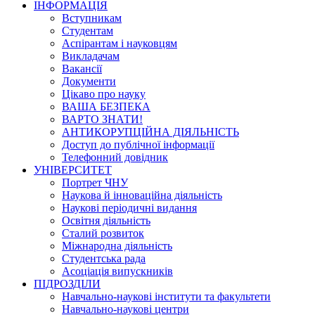
ІНФОРМАЦІЯ
Вступникам
Студентам
Аспірантам і науковцям
Викладачам
Вакансії
Документи
Цікаво про науку
ВАША БЕЗПЕКА
ВАРТО ЗНАТИ!
АНТИКОРУПЦІЙНА ДІЯЛЬНІСТЬ
Доступ до публічної інформації
Телефонний довідник
УНІВЕРСИТЕТ
Портрет ЧНУ
Наукова й інноваційна діяльність
Наукові періодичні видання
Освітня діяльність
Сталий розвиток
Міжнародна діяльність
Студентська рада
Асоціація випускників
ПІДРОЗДІЛИ
Навчально-наукові інститути та факультети
Навчально-наукові центри