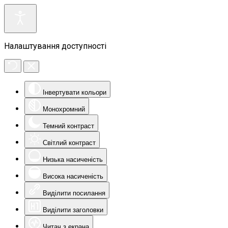
Налаштування доступності
Інвертувати кольори
Монохромний
Темний контраст
Світлий контраст
Низька насиченість
Висока насиченість
Виділити посилання
Виділити заголовки
Читач з екрана