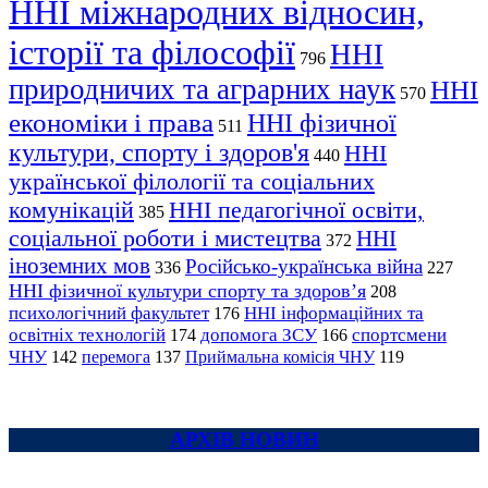
ННІ міжнародних відносин,
історії та філософії
ННІ
796
природничих та аграрних наук
ННІ
570
економіки і права
ННІ фізичної
511
культури, спорту і здоров'я
ННІ
440
української філології та соціальних
комунікацій
ННІ педагогічної освіти,
385
соціальної роботи і мистецтва
ННІ
372
іноземних мов
Російсько-українська війна
336
227
ННІ фізичної культури спорту та здоров’я
208
психологічний факультет
ННІ інформаційних та
176
освітніх технологій
допомога ЗСУ
спортсмени
174
166
ЧНУ
перемога
142
137
Приймальна комісія ЧНУ
119
АРХІВ НОВИН