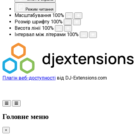
Режим читання
Масштабування
100
%
Розмір шрифту
100
%
Висота лінії
100
%
Інтервал між літерами
100
%
Плагін веб-доступності
від DJ-Extensions.com
Головне меню
×