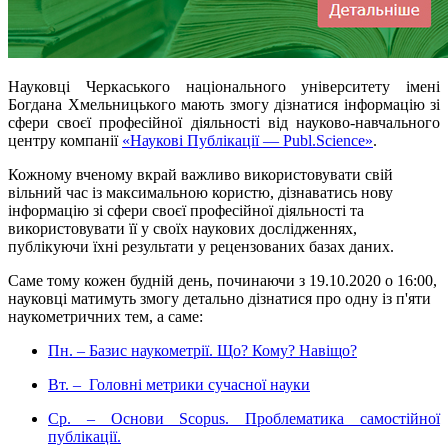
Науковці Черкаського національного університету імені
Богдана Хмельницького мають змогу дізнатися інформацію зі
сфери своєї професійної діяльності від науково-навчального
центру компанії
«Наукові Публікації — Publ.Science»
.
Кожному вченому вкрай важливо використовувати свій
вільний час із максимальною користю, дізнаватись нову
інформацію зі сфери своєї професійної діяльності та
використовувати її у своїх наукових дослідженнях,
публікуючи їхні результати у рецензованих базах даних.
Саме тому кожен будній день, починаючи з 19.10.2020 о 16:00,
науковці матимуть змогу детально дізнатися про одну із п'яти
наукометричних тем, а саме:
Пн. – Базис наукометрії. Що? Кому? Навіщо?
Вт. – Головні метрики сучасної науки
Ср. – Основи Scopus. Проблематика самостійної
публікації.