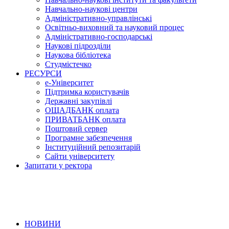
Навчально-наукові центри
Адміністративно-управлінські
Освітньо-виховний та науковий процес
Адміністративно-господарські
Наукові підрозділи
Наукова бібліотека
Студмістечко
РЕСУРСИ
е-Університет
Підтримка користувачів
Державні закупівлі
ОЩАДБАНК оплата
ПРИВАТБАНК оплата
Поштовий сервер
Програмне забезпечення
Інституційний репозитарій
Сайти університету
Запитати у ректора
НОВИНИ