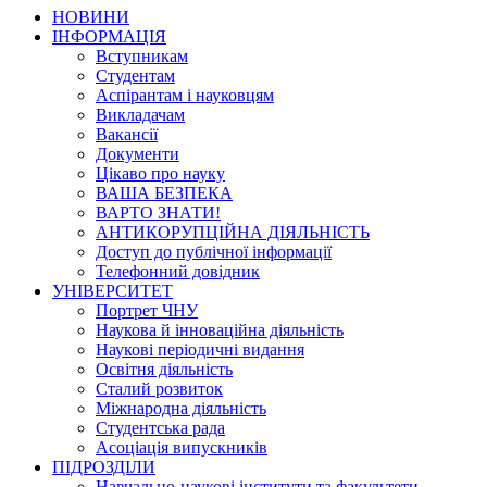
НОВИНИ
ІНФОРМАЦІЯ
Вступникам
Студентам
Аспірантам і науковцям
Викладачам
Вакансії
Документи
Цікаво про науку
ВАША БЕЗПЕКА
ВАРТО ЗНАТИ!
АНТИКОРУПЦІЙНА ДІЯЛЬНІСТЬ
Доступ до публічної інформації
Телефонний довідник
УНІВЕРСИТЕТ
Портрет ЧНУ
Наукова й інноваційна діяльність
Наукові періодичні видання
Освітня діяльність
Сталий розвиток
Міжнародна діяльність
Студентська рада
Асоціація випускників
ПІДРОЗДІЛИ
Навчально-наукові інститути та факультети