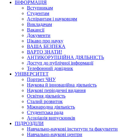
ІНФОРМАЦІЯ
Вступникам
Студентам
Аспірантам і науковцям
Викладачам
Вакансії
Документи
Цікаво про науку
ВАША БЕЗПЕКА
ВАРТО ЗНАТИ!
АНТИКОРУПЦІЙНА ДІЯЛЬНІСТЬ
Доступ до публічної інформації
Телефонний довідник
УНІВЕРСИТЕТ
Портрет ЧНУ
Наукова й інноваційна діяльність
Наукові періодичні видання
Освітня діяльність
Сталий розвиток
Міжнародна діяльність
Студентська рада
Асоціація випускників
ПІДРОЗДІЛИ
Навчально-наукові інститути та факультети
Навчально-наукові центри