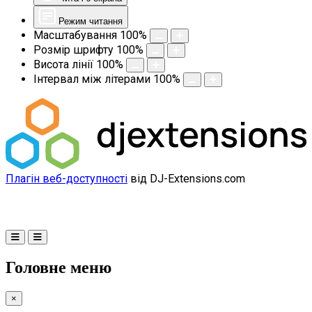
Режим читання
Масштабування
100
%
Розмір шрифту
100
%
Висота лінії
100
%
Інтервал між літерами
100
%
Плагін веб-доступності
від DJ-Extensions.com
Головне меню
×