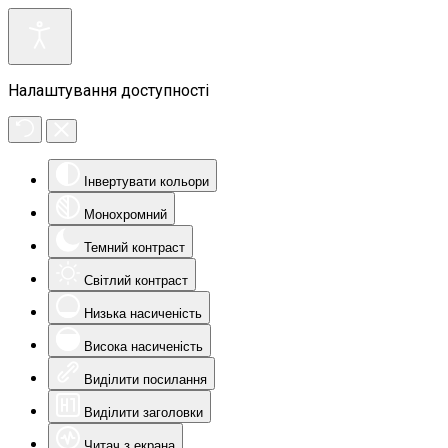
Налаштування доступності
Інвертувати кольори
Монохромний
Темний контраст
Світлий контраст
Низька насиченість
Висока насиченість
Виділити посилання
Виділити заголовки
Читач з екрана