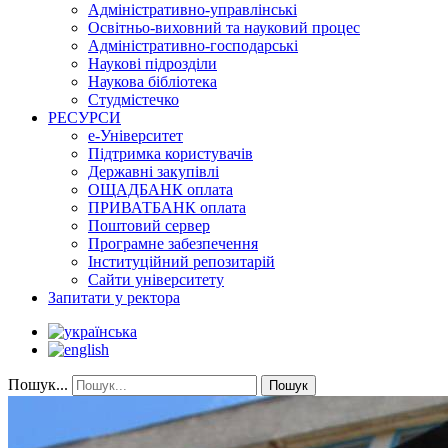
Адміністративно-управлінські
Освітньо-виховний та науковий процес
Адміністративно-господарські
Наукові підрозділи
Наукова бібліотека
Студмістечко
РЕСУРСИ
е-Університет
Підтримка користувачів
Державні закупівлі
ОЩАДБАНК оплата
ПРИВАТБАНК оплата
Поштовий сервер
Програмне забезпечення
Інституційний репозитарій
Сайти університету
Запитати у ректора
Пошук...
Пошук