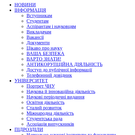
НОВИНИ
ІНФОРМАЦІЯ
Вступникам
Студентам
Аспірантам і науковцям
Викладачам
Вакансії
Документи
Цікаво про науку
ВАША БЕЗПЕКА
ВАРТО ЗНАТИ!
АНТИКОРУПЦІЙНА ДІЯЛЬНІСТЬ
Доступ до публічної інформації
Телефонний довідник
УНІВЕРСИТЕТ
Портрет ЧНУ
Наукова й інноваційна діяльність
Наукові періодичні видання
Освітня діяльність
Сталий розвиток
Міжнародна діяльність
Студентська рада
Асоціація випускників
ПІДРОЗДІЛИ
Навчально-наукові інститути та факультети