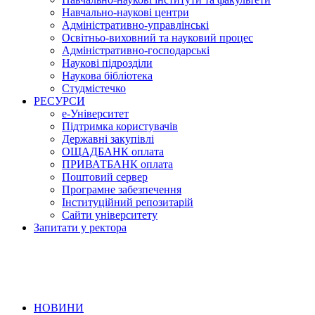
Навчально-наукові центри
Адміністративно-управлінські
Освітньо-виховний та науковий процес
Адміністративно-господарські
Наукові підрозділи
Наукова бібліотека
Студмістечко
РЕСУРСИ
е-Університет
Підтримка користувачів
Державні закупівлі
ОЩАДБАНК оплата
ПРИВАТБАНК оплата
Поштовий сервер
Програмне забезпечення
Інституційний репозитарій
Сайти університету
Запитати у ректора
НОВИНИ