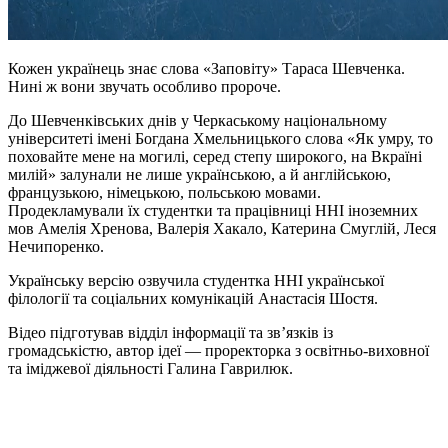
Кожен українець знає слова «Заповіту» Тараса Шевченка.
Нині ж вони звучать особливо пророче.
До Шевченківських днів у Черкаському національному
університеті імені Богдана Хмельницького слова «Як умру, то
поховайте мене на могилі, серед степу широкого, на Вкраїні
милій» залунали не лише українською, а й англійською,
французькою, німецькою, польською мовами.
Продекламували їх студентки та працівниці ННІ іноземних
мов Амелія Хренова, Валерія Хакало, Катерина Смуглій, Леся
Нечипоренко.
Українську версію озвучила студентка ННІ української
філології та соціальних комунікацій Анастасія Шостя.
Відео підготував відділ інформації та зв’язків із
громадськістю, автор ідеї — проректорка з освітньо-виховної
та іміджевої діяльності Галина Гаврилюк.