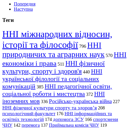
Попередня
Наступна
Теги
ННІ міжнародних відносин,
історії та філософії
ННІ
796
природничих та аграрних наук
ННІ
570
економіки і права
ННІ фізичної
511
культури, спорту і здоров'я
ННІ
440
української філології та соціальних
комунікацій
ННІ педагогічної освіти,
385
соціальної роботи і мистецтва
ННІ
372
іноземних мов
Російсько-українська війна
336
227
ННІ фізичної культури спорту та здоров’я
208
психологічний факультет
ННІ інформаційних та
176
освітніх технологій
допомога ЗСУ
спортсмени
174
166
ЧНУ
перемога
142
137
Приймальна комісія ЧНУ
119