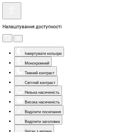
Налаштування доступності
Інвертувати кольори
Монохромний
Темний контраст
Світлий контраст
Низька насиченість
Висока насиченість
Виділити посилання
Виділити заголовки
Читач з екрана