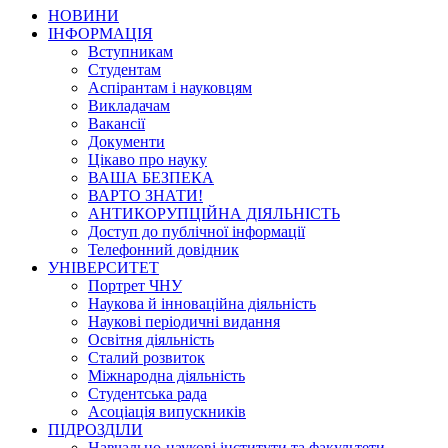
НОВИНИ
ІНФОРМАЦІЯ
Вступникам
Студентам
Аспірантам і науковцям
Викладачам
Вакансії
Документи
Цікаво про науку
ВАША БЕЗПЕКА
ВАРТО ЗНАТИ!
АНТИКОРУПЦІЙНА ДІЯЛЬНІСТЬ
Доступ до публічної інформації
Телефонний довідник
УНІВЕРСИТЕТ
Портрет ЧНУ
Наукова й інноваційна діяльність
Наукові періодичні видання
Освітня діяльність
Сталий розвиток
Міжнародна діяльність
Студентська рада
Асоціація випускників
ПІДРОЗДІЛИ
Навчально-наукові інститути та факультети