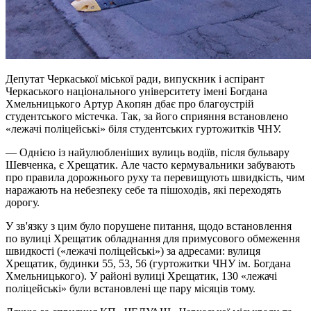
Депутат Черкаської міської ради, випускник і аспірант
Черкаського національного університету імені Богдана
Хмельницького Артур Акопян дбає про благоустрій
студентського містечка. Так, за його сприяння встановлено
«лежачі поліцейські» біля студентських гуртожитків ЧНУ.
— Однією із найулюбленіших вулиць водіїв, після бульвару
Шевченка, є Хрещатик. Але часто кермувальники забувають
про правила дорожнього руху та перевищують швидкість, чим
наражають на небезпеку себе та пішоходів, які переходять
дорогу.
У зв'язку з цим було порушене питання, щодо встановлення
по вулиці Хрещатик обладнання для примусового обмеження
швидкості («лежачі поліцейські») за адресами: вулиця
Хрещатик, будинки 55, 53, 56 (гуртожитки ЧНУ ім. Богдана
Хмельницького). У районі вулиці Хрещатик, 130 «лежачі
поліцейські» були встановлені ще пару місяців тому.