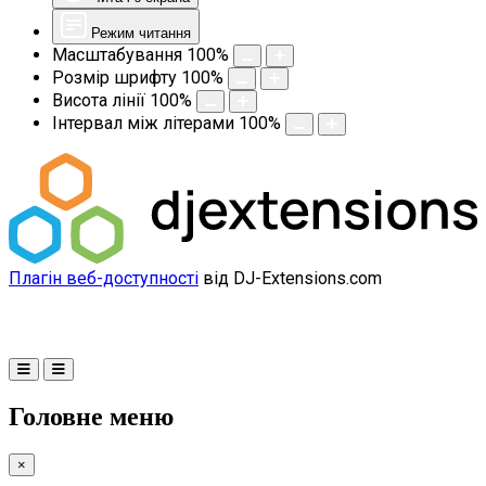
Режим читання
Масштабування
100
%
Розмір шрифту
100
%
Висота лінії
100
%
Інтервал між літерами
100
%
Плагін веб-доступності
від DJ-Extensions.com
Головне меню
×