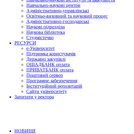
Навчально-наукові центри
Адміністративно-управлінські
Освітньо-виховний та науковий процес
Адміністративно-господарські
Наукові підрозділи
Наукова бібліотека
Студмістечко
РЕСУРСИ
е-Університет
Підтримка користувачів
Державні закупівлі
ОЩАДБАНК оплата
ПРИВАТБАНК оплата
Поштовий сервер
Програмне забезпечення
Інституційний репозитарій
Сайти університету
Запитати у ректора
НОВИНИ