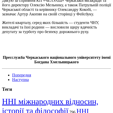
Дякую за сприяння КП «ЧЕЛУАШ» Черкаської міськради та
його директору Олексію Мельнику, а також Патрульній поліції
Черкаської області та керівнику Олександру Кокобі, —
зазначає Артур Акопян на своїй сторінці у Фейсбуку.
Жителі кварталу, серед яких більшість — студенти ЧНУ,
викладачі та їхні родини — висловили щиру вдячність
депутату за турботу про безпеку дорожнього руху.
Пресслужба Черкаського національного університету імені
Богдана Хмельницького
Попередня
Наступна
Теги
ННІ міжнародних відносин,
історії та філософії
ННІ
796