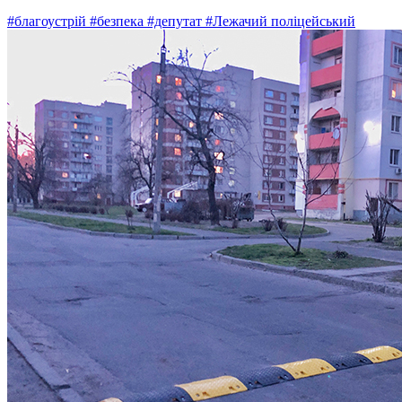
#благоустрій
#безпека
#депутат
#Лежачий поліцейський