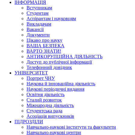
ІНФОРМАЦІЯ
Вступникам
Студентам
Аспірантам і науковцям
Викладачам
Вакансії
Документи
Цікаво про науку
ВАША БЕЗПЕКА
ВАРТО ЗНАТИ!
АНТИКОРУПЦІЙНА ДІЯЛЬНІСТЬ
Доступ до публічної інформації
Телефонний довідник
УНІВЕРСИТЕТ
Портрет ЧНУ
Наукова й інноваційна діяльність
Наукові періодичні видання
Освітня діяльність
Сталий розвиток
Міжнародна діяльність
Студентська рада
Асоціація випускників
ПІДРОЗДІЛИ
Навчально-наукові інститути та факультети
Навчально-наукові центри