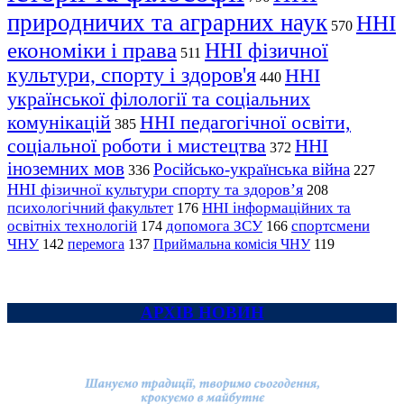
природничих та аграрних наук
ННІ
570
економіки і права
ННІ фізичної
511
культури, спорту і здоров'я
ННІ
440
української філології та соціальних
комунікацій
ННІ педагогічної освіти,
385
соціальної роботи і мистецтва
ННІ
372
іноземних мов
Російсько-українська війна
336
227
ННІ фізичної культури спорту та здоров’я
208
психологічний факультет
ННІ інформаційних та
176
освітніх технологій
допомога ЗСУ
спортсмени
174
166
ЧНУ
перемога
142
137
Приймальна комісія ЧНУ
119
АРХІВ НОВИН