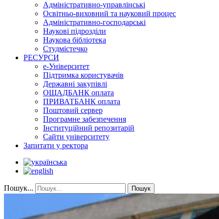
Адміністративно-управлінські
Освітньо-виховний та науковий процес
Адміністративно-господарські
Наукові підрозділи
Наукова бібліотека
Студмістечко
РЕСУРСИ
е-Університет
Підтримка користувачів
Державні закупівлі
ОЩАДБАНК оплата
ПРИВАТБАНК оплата
Поштовий сервер
Програмне забезпечення
Інституційний репозитарій
Сайти університету
Запитати у ректора
Пошук...
Пошук