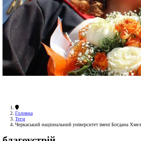
Головна
Теги
Черкаський національний університет імені Богдана Хме
благоустрій