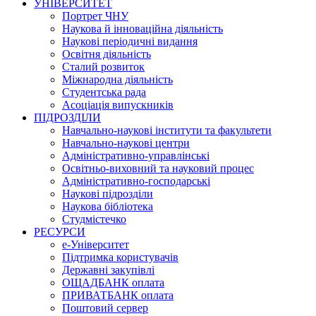
УНІВЕРСИТЕТ
Портрет ЧНУ
Наукова й інноваційна діяльність
Наукові періодичні видання
Освітня діяльність
Сталий розвиток
Міжнародна діяльність
Студентська рада
Асоціація випускників
ПІДРОЗДІЛИ
Навчально-наукові інститути та факультети
Навчально-наукові центри
Адміністративно-управлінські
Освітньо-виховний та науковий процес
Адміністративно-господарські
Наукові підрозділи
Наукова бібліотека
Студмістечко
РЕСУРСИ
е-Університет
Підтримка користувачів
Державні закупівлі
ОЩАДБАНК оплата
ПРИВАТБАНК оплата
Поштовий сервер