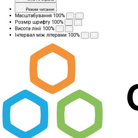
Режим читання
Масштабування
100
%
Розмір шрифту
100
%
Висота лінії
100
%
Інтервал між літерами
100
%