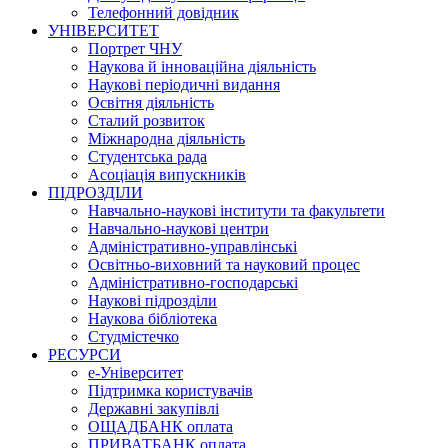
Телефонний довідник
УНІВЕРСИТЕТ
Портрет ЧНУ
Наукова й інноваційна діяльність
Наукові періодичні видання
Освітня діяльність
Сталий розвиток
Міжнародна діяльність
Студентська рада
Асоціація випускників
ПІДРОЗДІЛИ
Навчально-наукові інститути та факультети
Навчально-наукові центри
Адміністративно-управлінські
Освітньо-виховний та науковий процес
Адміністративно-господарські
Наукові підрозділи
Наукова бібліотека
Студмістечко
РЕСУРСИ
е-Університет
Підтримка користувачів
Державні закупівлі
ОЩАДБАНК оплата
ПРИВАТБАНК оплата