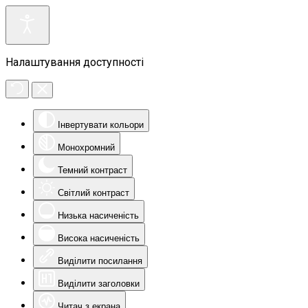
Налаштування доступності
Інвертувати кольори
Монохромний
Темний контраст
Світлий контраст
Низька насиченість
Висока насиченість
Виділити посилання
Виділити заголовки
Читач з екрана