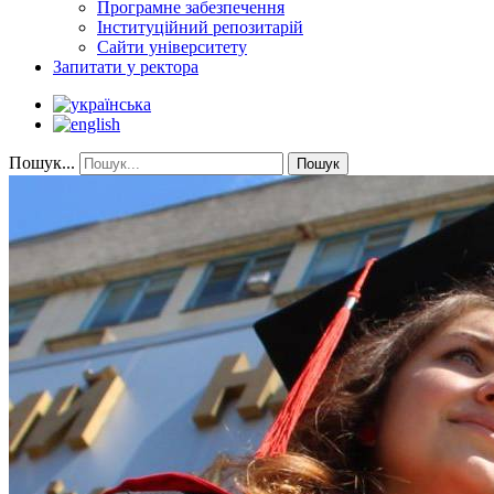
Програмне забезпечення
Інституційний репозитарій
Сайти університету
Запитати у ректора
Пошук...
Пошук