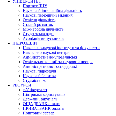
УНІВЕРСИТЕТ
Портрет ЧНУ
Наукова й інноваційна діяльність
Наукові періодичні видання
Освітня діяльність
Сталий розвиток
Міжнародна діяльність
Студентська рада
Асоціація випускників
ПІДРОЗДІЛИ
Навчально-наукові інститути та факультети
Навчально-наукові центри
Адміністративно-управлінські
Освітньо-виховний та науковий процес
Адміністративно-господарські
Наукові підрозділи
Наукова бібліотека
Студмістечко
РЕСУРСИ
е-Університет
Підтримка користувачів
Державні закупівлі
ОЩАДБАНК оплата
ПРИВАТБАНК оплата
Поштовий сервер