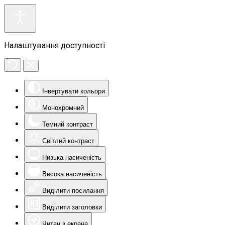
Налаштування доступності
Інвертувати кольори
Монохромний
Темний контраст
Світлий контраст
Низька насиченість
Висока насиченість
Виділити посилання
Виділити заголовки
Читач з екрана