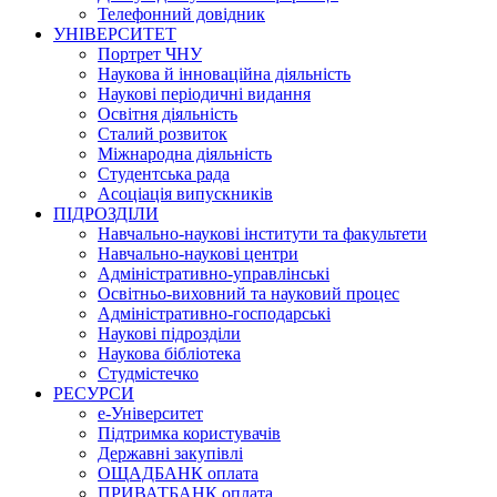
Телефонний довідник
УНІВЕРСИТЕТ
Портрет ЧНУ
Наукова й інноваційна діяльність
Наукові періодичні видання
Освітня діяльність
Сталий розвиток
Міжнародна діяльність
Студентська рада
Асоціація випускників
ПІДРОЗДІЛИ
Навчально-наукові інститути та факультети
Навчально-наукові центри
Адміністративно-управлінські
Освітньо-виховний та науковий процес
Адміністративно-господарські
Наукові підрозділи
Наукова бібліотека
Студмістечко
РЕСУРСИ
е-Університет
Підтримка користувачів
Державні закупівлі
ОЩАДБАНК оплата
ПРИВАТБАНК оплата