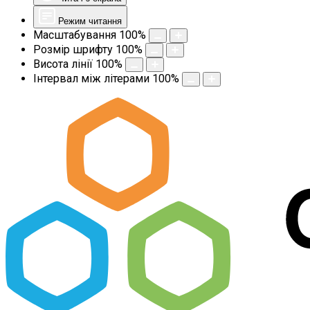
Режим читання
Масштабування
100
%
Розмір шрифту
100
%
Висота лінії
100
%
Інтервал між літерами
100
%