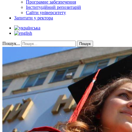
Програмне забезпечення
Інституційний репозитарій
Сайти університету
Запитати у ректора
Пошук...
Пошук