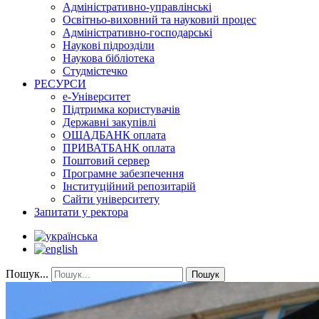
Адміністративно-управлінські
Освітньо-виховний та науковий процес
Адміністративно-господарські
Наукові підрозділи
Наукова бібліотека
Студмістечко
РЕСУРСИ
е-Університет
Підтримка користувачів
Державні закупівлі
ОЩАДБАНК оплата
ПРИВАТБАНК оплата
Поштовий сервер
Програмне забезпечення
Інституційний репозитарій
Сайти університету
Запитати у ректора
Пошук...
Пошук