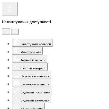
Налаштування доступності
Інвертувати кольори
Монохромний
Темний контраст
Світлий контраст
Низька насиченість
Висока насиченість
Виділити посилання
Виділити заголовки
Читач з екрана