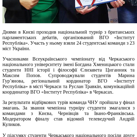
Днями в Києві проходив національний турнір з британських
парламентських дебатів, організований ВГО «Інститут
Республіка». Участь у ньому взяли 24 студентські команди з 23
міст України.
Учасниками Всеукраїнського чемпіонату від Черкаського
національного університету імені Богдана Хменицького стали
студенти ННІ історії і філософії Єлизавета Циганник та
Максим Попов. Супроводжували студентів Марина
Гур’янова, регіональний кординатор ВГО «Інститут
Республіка» в місті Черкаси та Руслан Травкін, комунікаційий
координатор ВГО «Інститут Республіка» в Черкасах.
За результати відбіркових турів команда ЧНУ пройшла у фінал
змагань. За звання чемпіона турніру студенти змагалися з
командами з Києва, Чернівців та Івано-Франківська.
Модератором фіналу став відомий телеведучий Андрій
Куликов.
У підсумку студенти Черкаського національного посіли друге