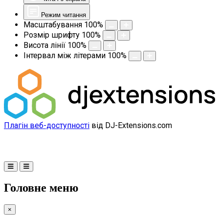
Режим читання
Масштабування
100
%
Розмір шрифту
100
%
Висота лінії
100
%
Інтервал між літерами
100
%
Плагін веб-доступності
від DJ-Extensions.com
Головне меню
×