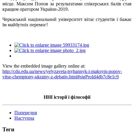
місце. Максим Попов за результатами спікерських балів став
кращим оратором України-2019.
Черкаський національний університет вітає студентів і бажає
їм майбутніх перемог!
View the embedded image gallery online at:
http://cdu.edu.ua/news/yelyzaveta-tsyhannyk-i-maksym-popov-
vitse-chempiony-ukrainy-z-debativ.html#sigProId4db7c8e1c9
ННІ історії і філософії
Попередня
Наступна
Теги