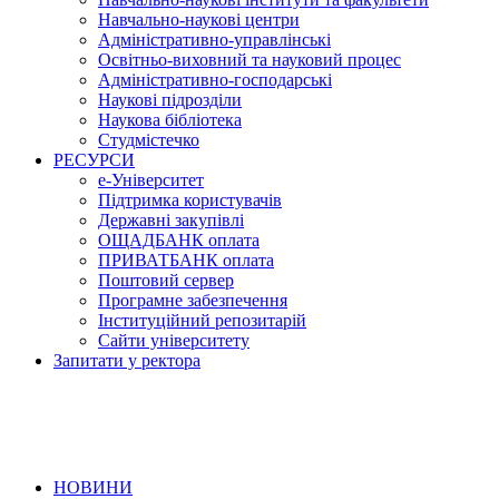
Навчально-наукові центри
Адміністративно-управлінські
Освітньо-виховний та науковий процес
Адміністративно-господарські
Наукові підрозділи
Наукова бібліотека
Студмістечко
РЕСУРСИ
е-Університет
Підтримка користувачів
Державні закупівлі
ОЩАДБАНК оплата
ПРИВАТБАНК оплата
Поштовий сервер
Програмне забезпечення
Інституційний репозитарій
Сайти університету
Запитати у ректора
НОВИНИ