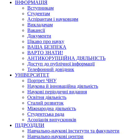
ІНФОРМАЦІЯ
Вступникам
Студентам
Аспірантам і науковцям
Викладачам
Вакансії
Документи
Цікаво про науку
ВАША БЕЗПЕКА
ВАРТО ЗНАТИ!
АНТИКОРУПЦІЙНА ДІЯЛЬНІСТЬ
Доступ до публічної інформації
Телефонний довідник
УНІВЕРСИТЕТ
Портрет ЧНУ
Наукова й інноваційна діяльність
Наукові періодичні видання
Освітня діяльність
Сталий розвиток
Міжнародна діяльність
Студентська рада
Асоціація випускників
ПІДРОЗДІЛИ
Навчально-наукові інститути та факультети
Навчально-наукові центри