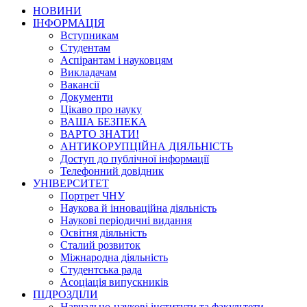
НОВИНИ
ІНФОРМАЦІЯ
Вступникам
Студентам
Аспірантам і науковцям
Викладачам
Вакансії
Документи
Цікаво про науку
ВАША БЕЗПЕКА
ВАРТО ЗНАТИ!
АНТИКОРУПЦІЙНА ДІЯЛЬНІСТЬ
Доступ до публічної інформації
Телефонний довідник
УНІВЕРСИТЕТ
Портрет ЧНУ
Наукова й інноваційна діяльність
Наукові періодичні видання
Освітня діяльність
Сталий розвиток
Міжнародна діяльність
Студентська рада
Асоціація випускників
ПІДРОЗДІЛИ
Навчально-наукові інститути та факультети