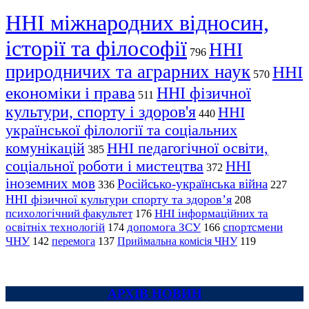
ННІ міжнародних відносин,
історії та філософії
ННІ
796
природничих та аграрних наук
ННІ
570
економіки і права
ННІ фізичної
511
культури, спорту і здоров'я
ННІ
440
української філології та соціальних
комунікацій
ННІ педагогічної освіти,
385
соціальної роботи і мистецтва
ННІ
372
іноземних мов
Російсько-українська війна
336
227
ННІ фізичної культури спорту та здоров’я
208
психологічний факультет
ННІ інформаційних та
176
освітніх технологій
допомога ЗСУ
спортсмени
174
166
ЧНУ
перемога
142
137
Приймальна комісія ЧНУ
119
АРХІВ НОВИН