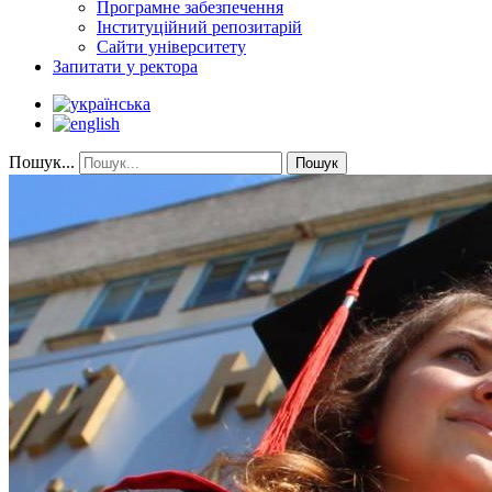
Програмне забезпечення
Інституційний репозитарій
Сайти університету
Запитати у ректора
Пошук...
Пошук