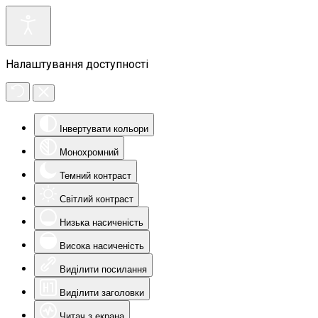
Налаштування доступності
Інвертувати кольори
Монохромний
Темний контраст
Світлий контраст
Низька насиченість
Висока насиченість
Виділити посилання
Виділити заголовки
Читач з екрана