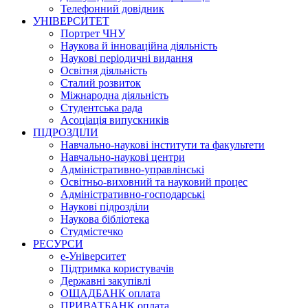
Телефонний довідник
УНІВЕРСИТЕТ
Портрет ЧНУ
Наукова й інноваційна діяльність
Наукові періодичні видання
Освітня діяльність
Сталий розвиток
Міжнародна діяльність
Студентська рада
Асоціація випускників
ПІДРОЗДІЛИ
Навчально-наукові інститути та факультети
Навчально-наукові центри
Адміністративно-управлінські
Освітньо-виховний та науковий процес
Адміністративно-господарські
Наукові підрозділи
Наукова бібліотека
Студмістечко
РЕСУРСИ
е-Університет
Підтримка користувачів
Державні закупівлі
ОЩАДБАНК оплата
ПРИВАТБАНК оплата