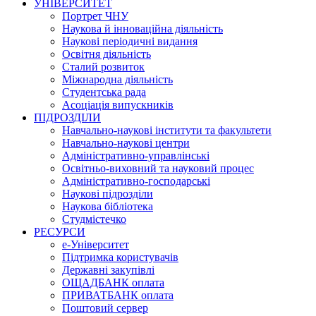
УНІВЕРСИТЕТ
Портрет ЧНУ
Наукова й інноваційна діяльність
Наукові періодичні видання
Освітня діяльність
Сталий розвиток
Міжнародна діяльність
Студентська рада
Асоціація випускників
ПІДРОЗДІЛИ
Навчально-наукові інститути та факультети
Навчально-наукові центри
Адміністративно-управлінські
Освітньо-виховний та науковий процес
Адміністративно-господарські
Наукові підрозділи
Наукова бібліотека
Студмістечко
РЕСУРСИ
е-Університет
Підтримка користувачів
Державні закупівлі
ОЩАДБАНК оплата
ПРИВАТБАНК оплата
Поштовий сервер