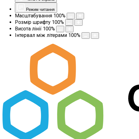
Режим читання
Масштабування
100
%
Розмір шрифту
100
%
Висота лінії
100
%
Інтервал між літерами
100
%