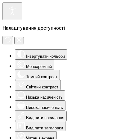
Налаштування доступності
Інвертувати кольори
Монохромний
Темний контраст
Світлий контраст
Низька насиченість
Висока насиченість
Виділити посилання
Виділити заголовки
Читач з екрана