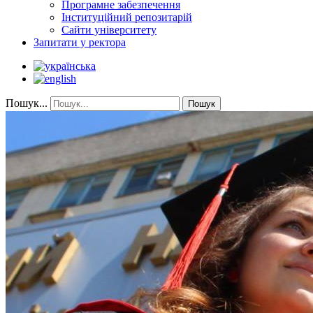
Програмне забезпечення
Інституційний репозитарій
Сайти університету
Запитати у ректора
Пошук...
Пошук