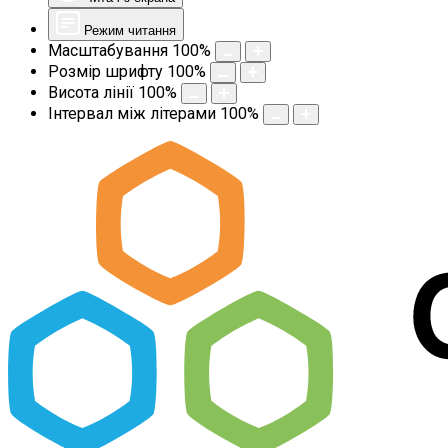
Режим читання
Масштабування
100
%
Розмір шрифту
100
%
Висота лінії
100
%
Інтервал між літерами
100
%