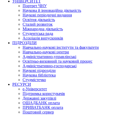
УНІВЕРСИТЕТ
Портрет ЧНУ
Наукова й інноваційна діяльність
Наукові періодичні видання
Освітня діяльність
Сталий розвиток
Міжнародна діяльність
Студентська рада
Асоціація випускників
ПІДРОЗДІЛИ
Навчально-наукові інститути та факультети
Навчально-наукові центри
Адміністративно-управлінські
Освітньо-виховний та науковий процес
Адміністративно-господарські
Наукові підрозділи
Наукова бібліотека
Студмістечко
РЕСУРСИ
е-Університет
Підтримка користувачів
Державні закупівлі
ОЩАДБАНК оплата
ПРИВАТБАНК оплата
Поштовий сервер