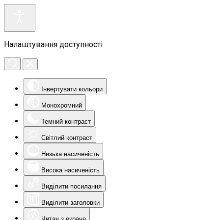
Налаштування доступності
Інвертувати кольори
Монохромний
Темний контраст
Світлий контраст
Низька насиченість
Висока насиченість
Виділити посилання
Виділити заголовки
Читач з екрана