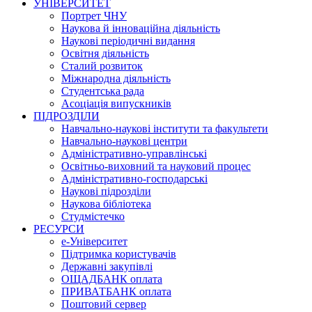
УНІВЕРСИТЕТ
Портрет ЧНУ
Наукова й інноваційна діяльність
Наукові періодичні видання
Освітня діяльність
Сталий розвиток
Міжнародна діяльність
Студентська рада
Асоціація випускників
ПІДРОЗДІЛИ
Навчально-наукові інститути та факультети
Навчально-наукові центри
Адміністративно-управлінські
Освітньо-виховний та науковий процес
Адміністративно-господарські
Наукові підрозділи
Наукова бібліотека
Студмістечко
РЕСУРСИ
е-Університет
Підтримка користувачів
Державні закупівлі
ОЩАДБАНК оплата
ПРИВАТБАНК оплата
Поштовий сервер