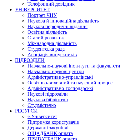
Телефонний довідник
УНІВЕРСИТЕТ
Портрет ЧНУ
Наукова й інноваційна діяльність
Наукові періодичні видання
Освітня діяльність
Сталий розвиток
Міжнародна діяльність
Студентська рада
Асоціація випускників
ПІДРОЗДІЛИ
Навчально-наукові інститути та факультети
Навчально-наукові центри
Адміністративно-управлінські
Освітньо-виховний та науковий процес
Адміністративно-господарські
Наукові підрозділи
Наукова бібліотека
Студмістечко
РЕСУРСИ
е-Університет
Підтримка користувачів
Державні закупівлі
ОЩАДБАНК оплата
ПРИВАТБАНК оплата