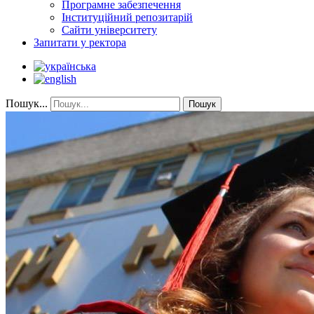
Програмне забезпечення
Інституційний репозитарій
Сайти університету
Запитати у ректора
Пошук...
Пошук