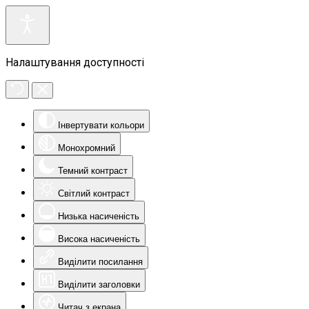
Налаштування доступності
Інвертувати кольори
Монохромний
Темний контраст
Світлий контраст
Низька насиченість
Висока насиченість
Виділити посилання
Виділити заголовки
Читач з екрана