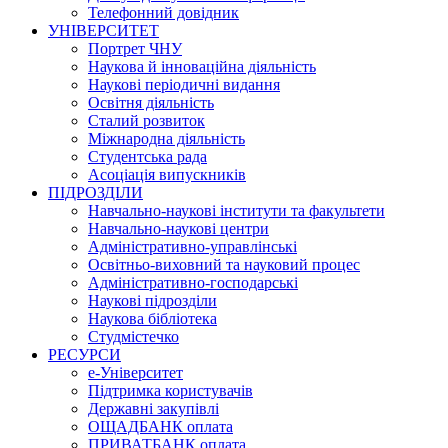
Телефонний довідник
УНІВЕРСИТЕТ
Портрет ЧНУ
Наукова й інноваційна діяльність
Наукові періодичні видання
Освітня діяльність
Сталий розвиток
Міжнародна діяльність
Студентська рада
Асоціація випускників
ПІДРОЗДІЛИ
Навчально-наукові інститути та факультети
Навчально-наукові центри
Адміністративно-управлінські
Освітньо-виховний та науковий процес
Адміністративно-господарські
Наукові підрозділи
Наукова бібліотека
Студмістечко
РЕСУРСИ
е-Університет
Підтримка користувачів
Державні закупівлі
ОЩАДБАНК оплата
ПРИВАТБАНК оплата