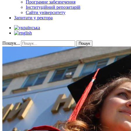
Програмне забезпечення
Інституційний репозитарій
Сайти університету
Запитати у ректора
Пошук...
Пошук