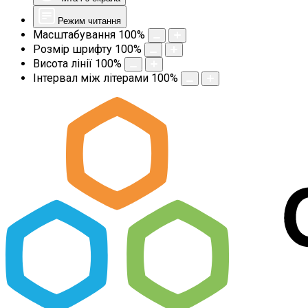
Режим читання
Масштабування
100
%
Розмір шрифту
100
%
Висота лінії
100
%
Інтервал між літерами
100
%