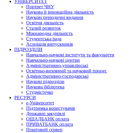
УНІВЕРСИТЕТ
Портрет ЧНУ
Наукова й інноваційна діяльність
Наукові періодичні видання
Освітня діяльність
Сталий розвиток
Міжнародна діяльність
Студентська рада
Асоціація випускників
ПІДРОЗДІЛИ
Навчально-наукові інститути та факультети
Навчально-наукові центри
Адміністративно-управлінські
Освітньо-виховний та науковий процес
Адміністративно-господарські
Наукові підрозділи
Наукова бібліотека
Студмістечко
РЕСУРСИ
е-Університет
Підтримка користувачів
Державні закупівлі
ОЩАДБАНК оплата
ПРИВАТБАНК оплата
Поштовий сервер