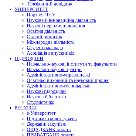
Телефонний довідник
УНІВЕРСИТЕТ
Портрет ЧНУ
Наукова й інноваційна діяльність
Наукові періодичні видання
Освітня діяльність
Сталий розвиток
Міжнародна діяльність
Студентська рада
Асоціація випускників
ПІДРОЗДІЛИ
Навчально-наукові інститути та факультети
Навчально-наукові центри
Адміністративно-управлінські
Освітньо-виховний та науковий процес
Адміністративно-господарські
Наукові підрозділи
Наукова бібліотека
Студмістечко
РЕСУРСИ
е-Університет
Підтримка користувачів
Державні закупівлі
ОЩАДБАНК оплата
ПРИВАТБАНК оплата