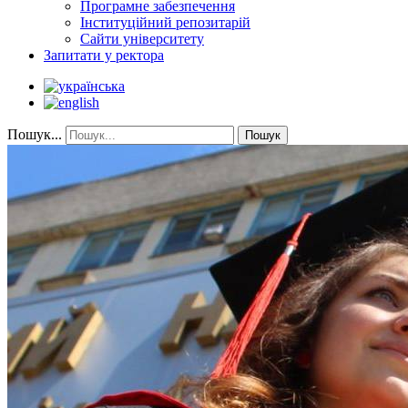
Програмне забезпечення
Інституційний репозитарій
Сайти університету
Запитати у ректора
Пошук...
Пошук