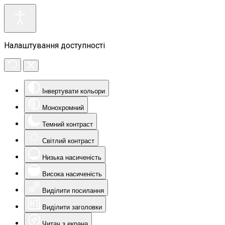
Налаштування доступності
Інвертувати кольори
Монохромний
Темний контраст
Світлий контраст
Низька насиченість
Висока насиченість
Виділити посилання
Виділити заголовки
Читач з екрана