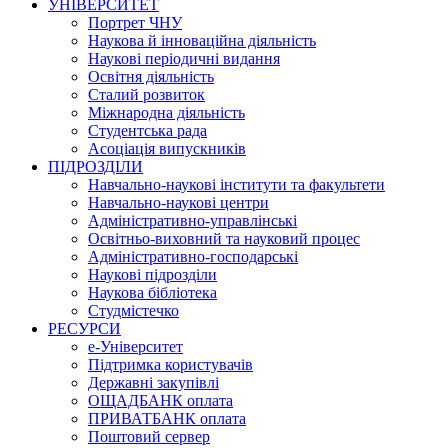
УНІВЕРСИТЕТ
Портрет ЧНУ
Наукова й інноваційна діяльність
Наукові періодичні видання
Освітня діяльність
Сталий розвиток
Міжнародна діяльність
Студентська рада
Асоціація випускників
ПІДРОЗДІЛИ
Навчально-наукові інститути та факультети
Навчально-наукові центри
Адміністративно-управлінські
Освітньо-виховний та науковий процес
Адміністративно-господарські
Наукові підрозділи
Наукова бібліотека
Студмістечко
РЕСУРСИ
е-Університет
Підтримка користувачів
Державні закупівлі
ОЩАДБАНК оплата
ПРИВАТБАНК оплата
Поштовий сервер