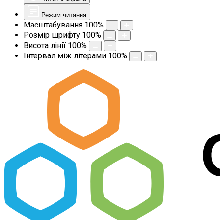
Режим читання
Масштабування
100
%
Розмір шрифту
100
%
Висота лінії
100
%
Інтервал між літерами
100
%