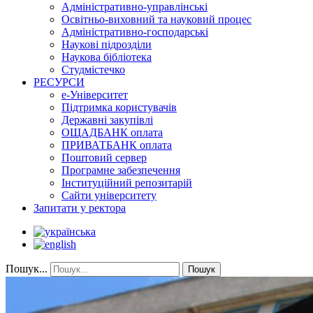
Адміністративно-управлінські
Освітньо-виховний та науковий процес
Адміністративно-господарські
Наукові підрозділи
Наукова бібліотека
Студмістечко
РЕСУРСИ
е-Університет
Підтримка користувачів
Державні закупівлі
ОЩАДБАНК оплата
ПРИВАТБАНК оплата
Поштовий сервер
Програмне забезпечення
Інституційний репозитарій
Сайти університету
Запитати у ректора
Пошук...
Пошук