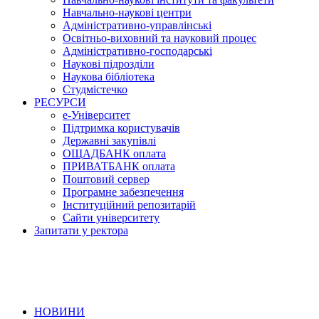
Навчально-наукові центри
Адміністративно-управлінські
Освітньо-виховний та науковий процес
Адміністративно-господарські
Наукові підрозділи
Наукова бібліотека
Студмістечко
РЕСУРСИ
е-Університет
Підтримка користувачів
Державні закупівлі
ОЩАДБАНК оплата
ПРИВАТБАНК оплата
Поштовий сервер
Програмне забезпечення
Інституційний репозитарій
Сайти університету
Запитати у ректора
НОВИНИ