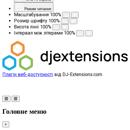
Режим читання
Масштабування
100
%
Розмір шрифту
100
%
Висота лінії
100
%
Інтервал між літерами
100
%
Плагін веб-доступності
від DJ-Extensions.com
Головне меню
×