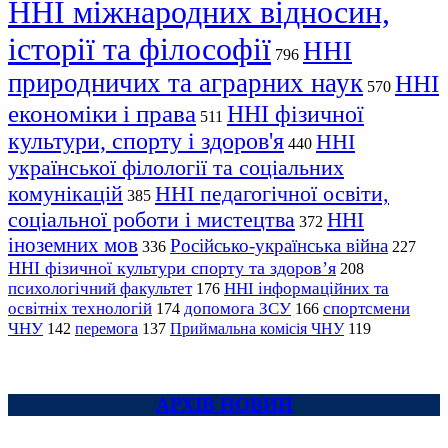
ННІ міжнародних відносин,
історії та філософії
ННІ
796
природничих та аграрних наук
ННІ
570
економіки і права
ННІ фізичної
511
культури, спорту і здоров'я
ННІ
440
української філології та соціальних
комунікацій
ННІ педагогічної освіти,
385
соціальної роботи і мистецтва
ННІ
372
іноземних мов
Російсько-українська війна
336
227
ННІ фізичної культури спорту та здоров’я
208
психологічний факультет
ННІ інформаційних та
176
освітніх технологій
допомога ЗСУ
спортсмени
174
166
ЧНУ
перемога
142
137
Приймальна комісія ЧНУ
119
АРХІВ НОВИН