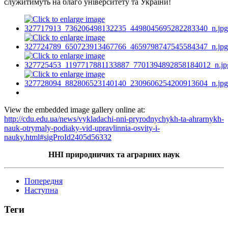
служитимуть на благо університету та України!
View the embedded image gallery online at:
http://cdu.edu.ua/news/vykladachi-nni-pryrodnychykh-ta-ahrarnykh-
nauk-otrymaly-podiaky-vid-upravlinnia-osvity-i-
nauky.html#sigProId2405d56332
ННІ природничих та аграрних наук
Попередня
Наступна
Теги