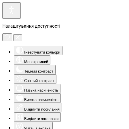
Налаштування доступності
Інвертувати кольори
Монохромний
Темний контраст
Світлий контраст
Низька насиченість
Висока насиченість
Виділити посилання
Виділити заголовки
Читач з екрана