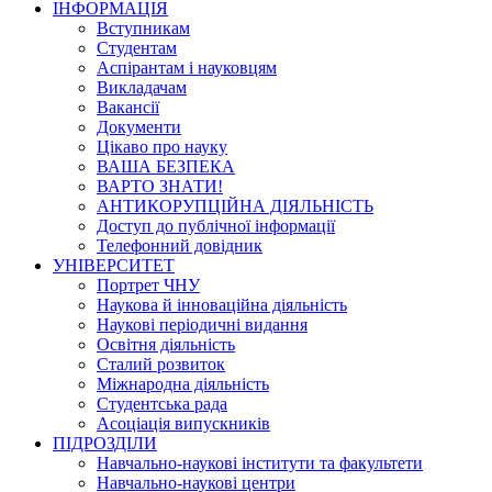
ІНФОРМАЦІЯ
Вступникам
Студентам
Аспірантам і науковцям
Викладачам
Вакансії
Документи
Цікаво про науку
ВАША БЕЗПЕКА
ВАРТО ЗНАТИ!
АНТИКОРУПЦІЙНА ДІЯЛЬНІСТЬ
Доступ до публічної інформації
Телефонний довідник
УНІВЕРСИТЕТ
Портрет ЧНУ
Наукова й інноваційна діяльність
Наукові періодичні видання
Освітня діяльність
Сталий розвиток
Міжнародна діяльність
Студентська рада
Асоціація випускників
ПІДРОЗДІЛИ
Навчально-наукові інститути та факультети
Навчально-наукові центри