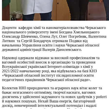
Доценти кафедри хімії та наноматеріалознавства Черкаського
національного університету імені Богдана Хмельницького
Олександр Шевченко, Олена Лут, Олег Погребняк, Валентина
Литвин та Сергій Бондарчук отримали Подяки від
начальника Управління освіти і науки Черкаської обласної
державної адміністрації Валерія Данилевського.
Науковці одержали відзнаки за високий професіоналізм та
вагомий особистий внесок в організацію та проведення
Всеукраїнської української Інтернет-олімпіади з хімії у
2021/2022 навчальному році, яка відбувалась на базі КНЗ
«Черкаський обласний інститут післядипломної освіти
педагогічних працівників Черкаської обласної ради».
Колектив ННІ природничих та аграрних наук вітає колег та
бажає незгасимого оптимізму, творчої наснаги, вагомих
досягнень у здійсненні задуманого та нових здобутків у роботі
й наукових пошуках. Нехай Ваша енергія, багаторічний
досвід, невичерпний інтелектуальний потенціал і надалі