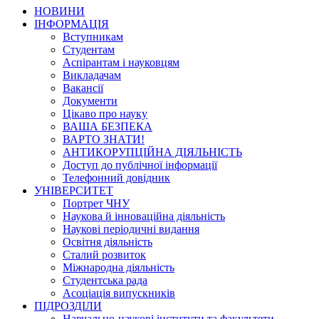
НОВИНИ
ІНФОРМАЦІЯ
Вступникам
Студентам
Аспірантам і науковцям
Викладачам
Вакансії
Документи
Цікаво про науку
ВАША БЕЗПЕКА
ВАРТО ЗНАТИ!
АНТИКОРУПЦІЙНА ДІЯЛЬНІСТЬ
Доступ до публічної інформації
Телефонний довідник
УНІВЕРСИТЕТ
Портрет ЧНУ
Наукова й інноваційна діяльність
Наукові періодичні видання
Освітня діяльність
Сталий розвиток
Міжнародна діяльність
Студентська рада
Асоціація випускників
ПІДРОЗДІЛИ
Навчально-наукові інститути та факультети