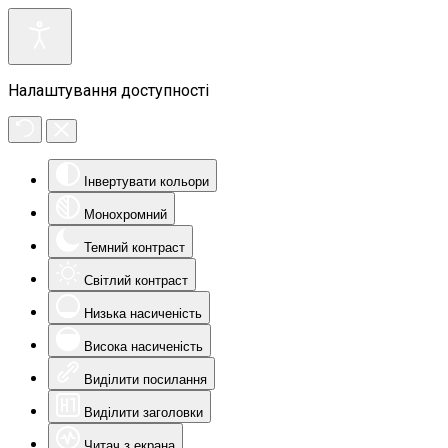
Налаштування доступності
Інвертувати кольори
Монохромний
Темний контраст
Світлий контраст
Низька насиченість
Висока насиченість
Виділити посилання
Виділити заголовки
Читач з екрана