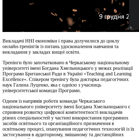
Викладачі ННІ економіки і права долучилися до циклу
онлайн-тренінгів із питань удосконалення навчання та
викладання у закладах вищої освіти.
Тренінги було започатковано в Черкаському національному
університеті імені Богдана Хмельницького у межах реалізації
Програми Британської Ради в Україні «Teaching and Learning
Excellence». Спікером тренінгу була докторка педагогічних
наук Галина Луценко, яка є однією з учасниць
університетської команди Програми.
Одним із напрямів роботи команди Черкаського
національного університету імені Богдана Хмельницького є
сприяння розвитку цифрової компетентності викладачів
різних спеціальностей у частині використання програмних
засобів освітнього та організаційного призначення в
освітньому процесі, опанування педагогічних технологій із їх
застосування в аудиторному, змішаному та дистанційних