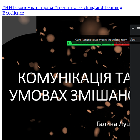
#ННІ економіки і права
#тренінг
#Teaching and Learning
Excellence