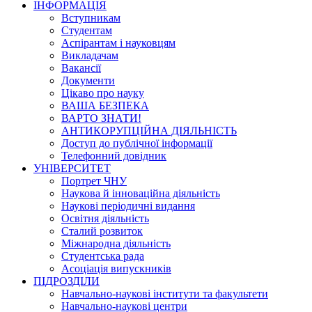
ІНФОРМАЦІЯ
Вступникам
Студентам
Аспірантам і науковцям
Викладачам
Вакансії
Документи
Цікаво про науку
ВАША БЕЗПЕКА
ВАРТО ЗНАТИ!
АНТИКОРУПЦІЙНА ДІЯЛЬНІСТЬ
Доступ до публічної інформації
Телефонний довідник
УНІВЕРСИТЕТ
Портрет ЧНУ
Наукова й інноваційна діяльність
Наукові періодичні видання
Освітня діяльність
Сталий розвиток
Міжнародна діяльність
Студентська рада
Асоціація випускників
ПІДРОЗДІЛИ
Навчально-наукові інститути та факультети
Навчально-наукові центри