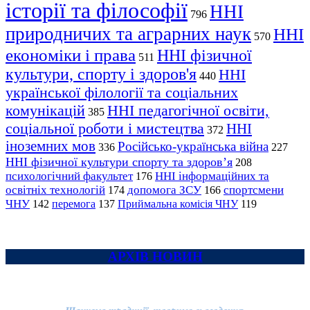
історії та філософії
ННІ
796
природничих та аграрних наук
ННІ
570
економіки і права
ННІ фізичної
511
культури, спорту і здоров'я
ННІ
440
української філології та соціальних
комунікацій
ННІ педагогічної освіти,
385
соціальної роботи і мистецтва
ННІ
372
іноземних мов
Російсько-українська війна
336
227
ННІ фізичної культури спорту та здоров’я
208
психологічний факультет
ННІ інформаційних та
176
освітніх технологій
допомога ЗСУ
спортсмени
174
166
ЧНУ
перемога
142
137
Приймальна комісія ЧНУ
119
АРХІВ НОВИН