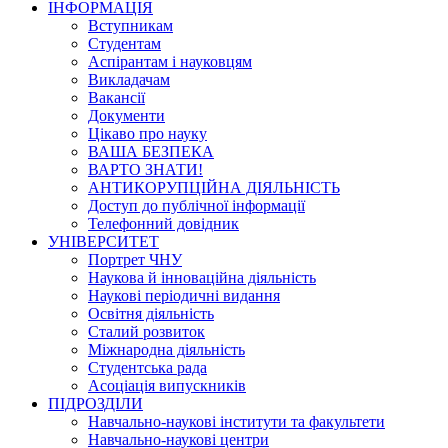
ІНФОРМАЦІЯ
Вступникам
Студентам
Аспірантам і науковцям
Викладачам
Вакансії
Документи
Цікаво про науку
ВАША БЕЗПЕКА
ВАРТО ЗНАТИ!
АНТИКОРУПЦІЙНА ДІЯЛЬНІСТЬ
Доступ до публічної інформації
Телефонний довідник
УНІВЕРСИТЕТ
Портрет ЧНУ
Наукова й інноваційна діяльність
Наукові періодичні видання
Освітня діяльність
Сталий розвиток
Міжнародна діяльність
Студентська рада
Асоціація випускників
ПІДРОЗДІЛИ
Навчально-наукові інститути та факультети
Навчально-наукові центри