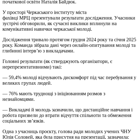
початкової освіти Наталія Байдюк.
У просторі Черкаського інституту міста
фахівці
МРЦ
презентували результати дослідження. Учасники
зустрічі обговорили, як сучасні виклики вплинули на
комунікативні навички черкаської молоді.
Дослідження тривало протягом грудня 2024 року та січня 2025
року. Команда зібрала дані через онлайн-опитування молоді та
глибинні інтерв’ю з викладачами.
Головні результати (як стверджують організатори, є
нерепрезентативними) такі:
— 59,4% молоді відчувають дискомфорт під час перебування у
великих групах людей.
— 76% мають труднощі з ініціюванням розмов з
незнайомцями.
— Викладачі й молодь зазначили, що дистанційне навчання і
робота призвели до втрати відчуття спільноти та обмеження
соціальних зв’язків.
Одна з учасниць проєкту, голова ради молодих учених ЧНУ
Юлія Соловей, яка була присутня на презентації, зазначила: