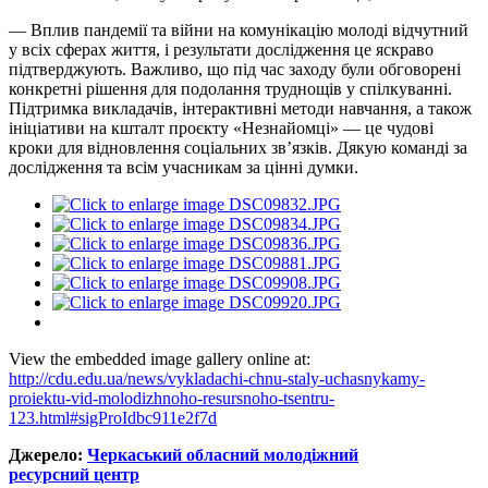
— Вплив пандемії та війни на комунікацію молоді відчутний
у всіх сферах життя, і результати дослідження це яскраво
підтверджують. Важливо, що під час заходу були обговорені
конкретні рішення для подолання труднощів у спілкуванні.
Підтримка викладачів, інтерактивні методи навчання, а також
ініціативи на кшталт проєкту «Незнайомці» — це чудові
кроки для відновлення соціальних зв’язків. Дякую команді за
дослідження та всім учасникам за цінні думки.
View the embedded image gallery online at:
http://cdu.edu.ua/news/vykladachi-chnu-staly-uchasnykamy-
proiektu-vid-molodizhnoho-resursnoho-tsentru-
123.html#sigProIdbc911e2f7d
Джерело:
Черкаський обласний молодіжний
ресурсний центр