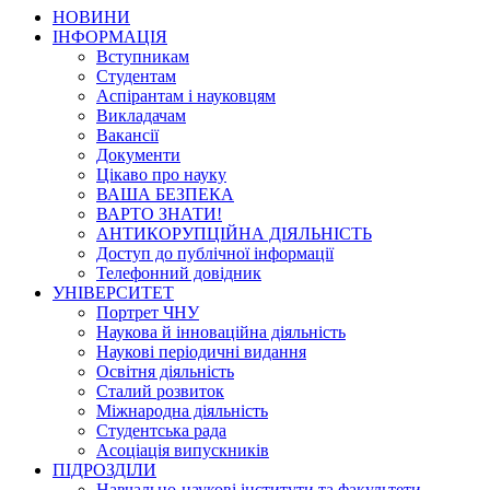
НОВИНИ
ІНФОРМАЦІЯ
Вступникам
Студентам
Аспірантам і науковцям
Викладачам
Вакансії
Документи
Цікаво про науку
ВАША БЕЗПЕКА
ВАРТО ЗНАТИ!
АНТИКОРУПЦІЙНА ДІЯЛЬНІСТЬ
Доступ до публічної інформації
Телефонний довідник
УНІВЕРСИТЕТ
Портрет ЧНУ
Наукова й інноваційна діяльність
Наукові періодичні видання
Освітня діяльність
Сталий розвиток
Міжнародна діяльність
Студентська рада
Асоціація випускників
ПІДРОЗДІЛИ
Навчально-наукові інститути та факультети