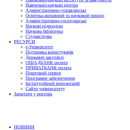
Навчально-наукові центри
Адміністративно-управлінські
Освітньо-виховний та науковий процес
Адміністративно-господарські
Наукові підрозділи
Наукова бібліотека
Студмістечко
РЕСУРСИ
е-Університет
Підтримка користувачів
Державні закупівлі
ОЩАДБАНК оплата
ПРИВАТБАНК оплата
Поштовий сервер
Програмне забезпечення
Інституційний репозитарій
Сайти університету
Запитати у ректора
НОВИНИ