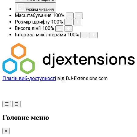
Режим читання
Масштабування
100
%
Розмір шрифту
100
%
Висота лінії
100
%
Інтервал між літерами
100
%
Плагін веб-доступності
від DJ-Extensions.com
Головне меню
×