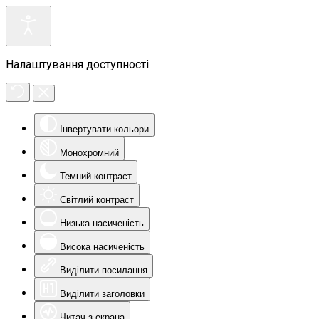
Налаштування доступності
Інвертувати кольори
Монохромний
Темний контраст
Світлий контраст
Низька насиченість
Висока насиченість
Виділити посилання
Виділити заголовки
Читач з екрана