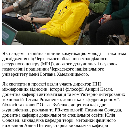
Як пандемія та війна змінили комунікацію молоді — така тема
дослідження від Черкаського обласного молодіжного
ресурсного центру (
МРЦ
), до якого долучилися і науково-
педагогічні працівники Черкаського національного
університету імені Богдана Хмельницького.
Як експерти в проєкті взяли участь директор ННІ
міжнародних відносин, історії
і
філософії Андрій Касян,
доцентка кафедри автоматизації та комп'ютерно-інтегрованих
технологій Тетяна Романенко, доцентка кафедри агрономії,
біології та екології Ольга Зубенко, доцентка кафедри
журналістики, реклами та PR-технологій Людмила Солодка,
доцентка кафедри дошкільної та спеціальної освіти Юлія
Соловей, викладачка кафедри теорії, методики фізичного
виховання Аліна Питель, старша викладачка кафедри