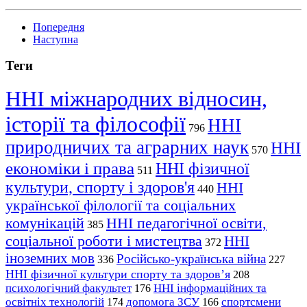
Попередня
Наступна
Теги
ННІ міжнародних відносин,
історії та філософії
ННІ
796
природничих та аграрних наук
ННІ
570
економіки і права
ННІ фізичної
511
культури, спорту і здоров'я
ННІ
440
української філології та соціальних
комунікацій
ННІ педагогічної освіти,
385
соціальної роботи і мистецтва
ННІ
372
іноземних мов
Російсько-українська війна
336
227
ННІ фізичної культури спорту та здоров’я
208
психологічний факультет
ННІ інформаційних та
176
освітніх технологій
допомога ЗСУ
спортсмени
174
166