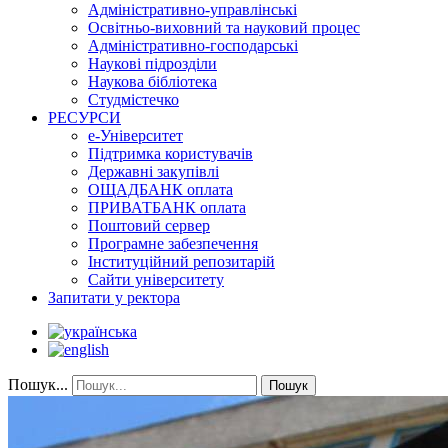
Адміністративно-управлінські
Освітньо-виховний та науковий процес
Адміністративно-господарські
Наукові підрозділи
Наукова бібліотека
Студмістечко
РЕСУРСИ
е-Університет
Підтримка користувачів
Державні закупівлі
ОЩАДБАНК оплата
ПРИВАТБАНК оплата
Поштовий сервер
Програмне забезпечення
Інституційний репозитарій
Сайти університету
Запитати у ректора
Пошук...
Пошук