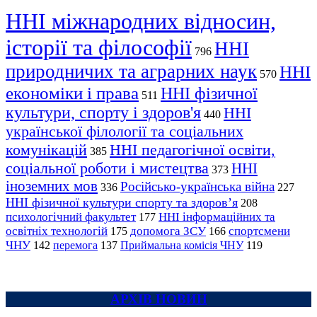
ННІ міжнародних відносин,
історії та філософії
ННІ
796
природничих та аграрних наук
ННІ
570
економіки і права
ННІ фізичної
511
культури, спорту і здоров'я
ННІ
440
української філології та соціальних
комунікацій
ННІ педагогічної освіти,
385
соціальної роботи і мистецтва
ННІ
373
іноземних мов
Російсько-українська війна
336
227
ННІ фізичної культури спорту та здоров’я
208
психологічний факультет
ННІ інформаційних та
177
освітніх технологій
допомога ЗСУ
спортсмени
175
166
ЧНУ
перемога
142
137
Приймальна комісія ЧНУ
119
АРХІВ НОВИН