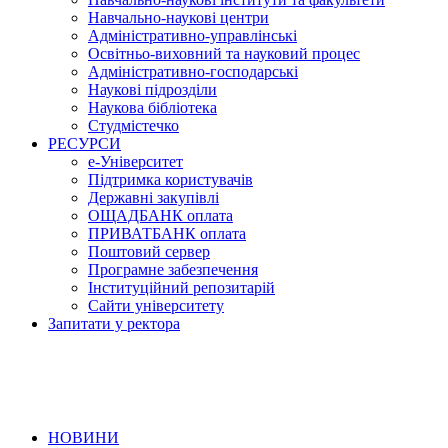
Навчально-наукові центри
Адміністративно-управлінські
Освітньо-виховний та науковий процес
Адміністративно-господарські
Наукові підрозділи
Наукова бібліотека
Студмістечко
РЕСУРСИ
е-Університет
Підтримка користувачів
Державні закупівлі
ОЩАДБАНК оплата
ПРИВАТБАНК оплата
Поштовий сервер
Програмне забезпечення
Інституційний репозитарій
Сайти університету
Запитати у ректора
НОВИНИ