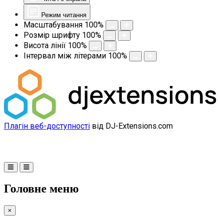
Режим читання
Масштабування
100
%
Розмір шрифту
100
%
Висота лінії
100
%
Інтервал між літерами
100
%
Плагін веб-доступності
від DJ-Extensions.com
Головне меню
×