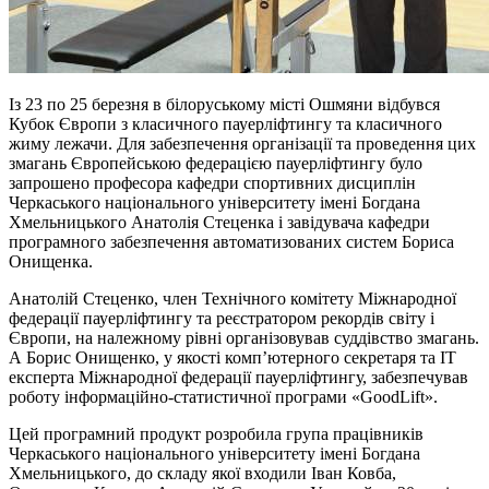
Із 23 по 25 березня в білоруському місті Ошмяни відбувся
Кубок Європи з класичного пауерліфтингу та класичного
жиму лежачи. Для забезпечення організації та проведення цих
змагань Європейською федерацією пауерліфтингу було
запрошено професора кафедри спортивних дисциплін
Черкаського національного університету імені Богдана
Хмельницького Анатолія Стеценка і завідувача кафедри
програмного забезпечення автоматизованих систем Бориса
Онищенка.
Анатолій Стеценко, член Технічного комітету Міжнародної
федерації пауерліфтингу та реєстратором рекордів світу і
Європи, на належному рівні організовував суддівство змагань.
А Борис Онищенко, у якості комп’ютерного секретаря та ІТ
експерта Міжнародної федерації пауерліфтингу, забезпечував
роботу інформаційно-статистичної програми «GoodLift».
Цей програмний продукт розробила група працівників
Черкаського національного університету імені Богдана
Хмельницького, до складу якої входили Іван Ковба,