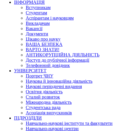
ІНФОРМАЦІЯ
Вступникам
Студентам
Аспірантам і науковцям
Викладачам
Вакансії
Документи
Цікаво про науку
ВАША БЕЗПЕКА
ВАРТО ЗНАТИ!
АНТИКОРУПЦІЙНА ДІЯЛЬНІСТЬ
Доступ до публічної інформації
Телефонний довідник
УНІВЕРСИТЕТ
Портрет ЧНУ
Наукова й інноваційна діяльність
Наукові періодичні видання
Освітня діяльність
Сталий розвиток
Міжнародна діяльність
Студентська рада
Асоціація випускників
ПІДРОЗДІЛИ
Навчально-наукові інститути та факультети
Навчально-наукові центри