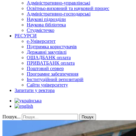
Адміністративно-управлінські
Освітньо-виховний та науковий процес
Адміністративно-господарські
Наукові підрозділи
Наукова бібліотека
Студмістечко
РЕСУРСИ
е-Університет
Підтримка користувачів
Державні закупівлі
ОЩАДБАНК оплата
ПРИВАТБАНК оплата
Поштовий сервер
Програмне забезпечення
Інституційний репозитарій
Сайти університету
Запитати у ректора
Пошук...
Пошук