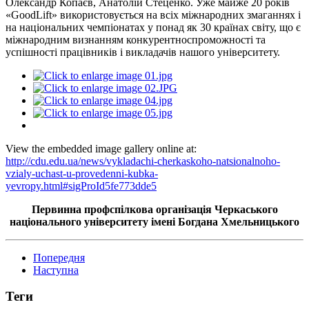
Олександр Копаєв, Анатолій Стеценко. Уже майже 20 років
«GoodLift» використовується на всіх міжнародних змаганнях і
на національних чемпіонатах у понад як 30 країнах світу, що є
міжнародним визнанням конкурентноспроможності та
успішності працівників і викладачів нашого університету.
View the embedded image gallery online at:
http://cdu.edu.ua/news/vykladachi-cherkaskoho-natsionalnoho-
vzialy-uchast-u-provedenni-kubka-
yevropy.html#sigProId5fe773dde5
Первинна профспілкова організація Черкаського
національного університету імені Богдана Хмельницького
Попередня
Наступна
Теги