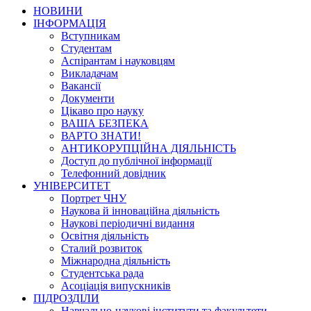
НОВИНИ
ІНФОРМАЦІЯ
Вступникам
Студентам
Аспірантам і науковцям
Викладачам
Вакансії
Документи
Цікаво про науку
ВАША БЕЗПЕКА
ВАРТО ЗНАТИ!
АНТИКОРУПЦІЙНА ДІЯЛЬНІСТЬ
Доступ до публічної інформації
Телефонний довідник
УНІВЕРСИТЕТ
Портрет ЧНУ
Наукова й інноваційна діяльність
Наукові періодичні видання
Освітня діяльність
Сталий розвиток
Міжнародна діяльність
Студентська рада
Асоціація випускників
ПІДРОЗДІЛИ
Навчально-наукові інститути та факультети