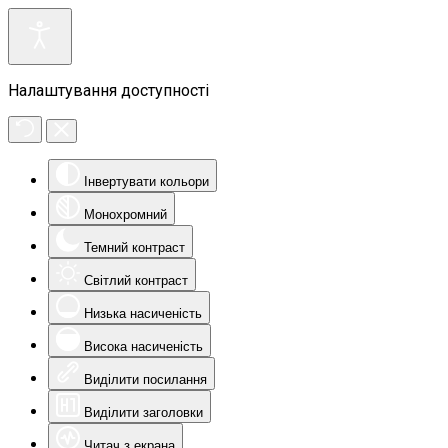
Налаштування доступності
Інвертувати кольори
Монохромний
Темний контраст
Світлий контраст
Низька насиченість
Висока насиченість
Виділити посилання
Виділити заголовки
Читач з екрана