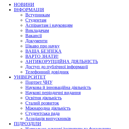
НОВИНИ
ІНФОРМАЦІЯ
Вступникам
Студентам
Аспірантам і науковцям
Викладачам
Вакансії
Документи
Цікаво про науку
ВАША БЕЗПЕКА
ВАРТО ЗНАТИ!
АНТИКОРУПЦІЙНА ДІЯЛЬНІСТЬ
Доступ до публічної інформації
Телефонний довідник
УНІВЕРСИТЕТ
Портрет ЧНУ
Наукова й інноваційна діяльність
Наукові періодичні видання
Освітня діяльність
Сталий розвиток
Міжнародна діяльність
Студентська рада
Асоціація випускників
ПІДРОЗДІЛИ
Навчально-наукові інститути та факультети