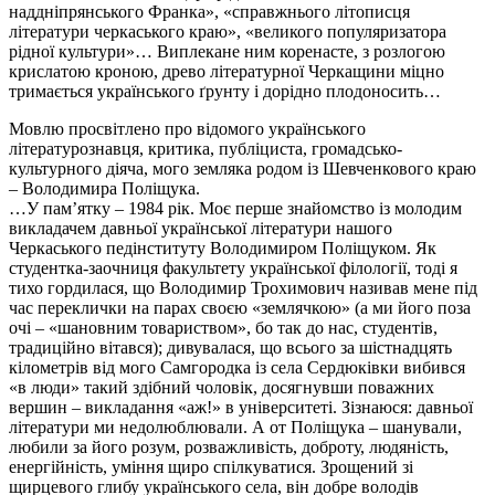
наддніпрянського Франка», «справжнього літописця
літератури черкаського краю», «великого популяризатора
рідної культури»… Виплекане ним коренасте, з розлогою
крислатою кроною, древо літературної Черкащини міцно
тримається українського ґрунту і дорідно плодоносить…
Мовлю просвітлено про відомого українського
літературознавця, критика, публіциста, громадсько-
культурного діяча, мого земляка родом із Шевченкового краю
– Володимира Поліщука.
…У пам’ятку – 1984 рік. Моє перше знайомство із молодим
викладачем давньої української літератури нашого
Черкаського педінституту Володимиром Поліщуком. Як
студентка-заочниця факультету української філології, тоді я
тихо гордилася, що Воло­димир Трохимович називав мене під
час переклички на парах своєю «зем­лячкою» (а ми його поза
очі – «шановним товариством», бо так до нас, студентів,
традиційно вітався); дивувалася, що всього за шістнадцять
кілометрів від мого Самгородка із села Сердюківки вибився
«в люди» такий здібний чоловік, досягнув­ши поважних
вершин – викладання «аж!» в університеті. Зізнаюся: давньої
літератури ми недолюблювали. А от Поліщука – шанували,
любили за його розум, розваж­ливість, доброту, людяність,
енергійність, уміння щиро спілкуватися. Зрощений зі
щирцевого глибу українського села, він добре володів