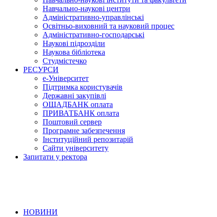
Навчально-наукові центри
Адміністративно-управлінські
Освітньо-виховний та науковий процес
Адміністративно-господарські
Наукові підрозділи
Наукова бібліотека
Студмістечко
РЕСУРСИ
е-Університет
Підтримка користувачів
Державні закупівлі
ОЩАДБАНК оплата
ПРИВАТБАНК оплата
Поштовий сервер
Програмне забезпечення
Інституційний репозитарій
Сайти університету
Запитати у ректора
НОВИНИ