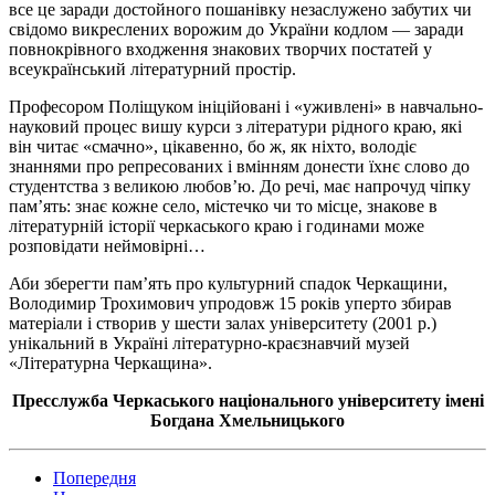
все це заради достойного пошанівку незаслужено забутих чи
свідомо викреслених ворожим до України кодлом — заради
повнокрівного входження знакових творчих постатей у
всеукраїнський літературний простір.
Професором Поліщуком ініційовані і «уживлені» в навчально-
науковий процес вишу курси з літератури рідного краю, які
він читає «смачно», цікавенно, бо ж, як ніхто, володіє
знаннями про репресованих і вмінням донести їхнє слово до
студентства з великою любов’ю. До речі, має напрочуд чіпку
пам’ять: знає кожне село, містечко чи то місце, знакове в
літературній історії черкаського краю і годинами може
розповідати неймовірні…
Аби зберегти пам’ять про культурний спадок Черкащини,
Володимир Трохимович упродовж 15 років уперто збирав
матеріали і створив у шести залах університету (2001 р.)
унікаль­ний в Україні літературно-краєзнавчий музей
«Літературна Черкащина».
Пресслужба Черкаського національного університету імені
Богдана Хмельницького
Попередня