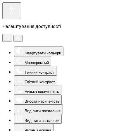
Налаштування доступності
Інвертувати кольори
Монохромний
Темний контраст
Світлий контраст
Низька насиченість
Висока насиченість
Виділити посилання
Виділити заголовки
Читач з екрана