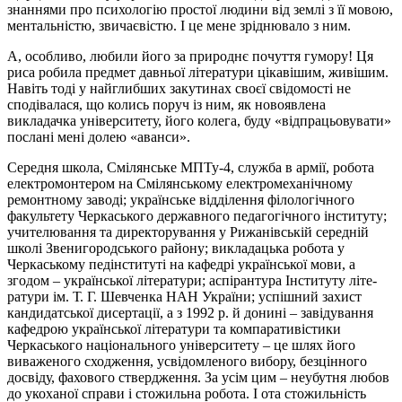
знаннями про психологію простої людини від землі з її мовою,
ментальністю, звичаєвістю. І це мене зріднювало з ним.
А, особливо, любили його за природнє почуття гумору! Ця
риса робила предмет давньої літератури цікавішим, живішим.
Навіть тоді у найглибших закутинах своєї свідомості не
сподівалася, що колись поруч із ним, як новоявлена
викладачка університету, його колега, буду «відпрацьовувати»
послані мені долею «аванси».
Середня школа, Смілянське МПТу-4, служба в армії, робота
електромонтером на Смілянському електромеханічному
ремонтному заводі; українське відділення філологічного
факультету Черкаського державного педагогічного інституту;
учителювання та директорування у Рижанівській середній
школі Звенигородського району; викладацька робота у
Черкаському педінституті на кафедрі української мови, а
згодом – української літератури; аспірантура Інституту літе­
ратури ім. Т. Г. Шевченка НАН України; успішний захист
кандидатської дисертації, а з 1992 р. й донині – завідування
кафедрою української літератури та компаративістики
Черкаського національного університету – це шлях його
виваженого сходження, усвідомленого вибору, безцінного
досвіду, фахового ствердження. За усім цим – неубутня любов
до укоханої справи і стожильна робота. І ота стожильність