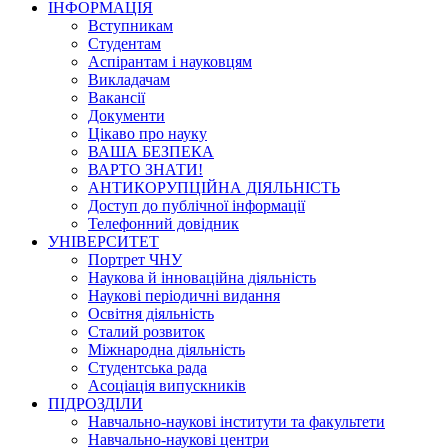
ІНФОРМАЦІЯ
Вступникам
Студентам
Аспірантам і науковцям
Викладачам
Вакансії
Документи
Цікаво про науку
ВАША БЕЗПЕКА
ВАРТО ЗНАТИ!
АНТИКОРУПЦІЙНА ДІЯЛЬНІСТЬ
Доступ до публічної інформації
Телефонний довідник
УНІВЕРСИТЕТ
Портрет ЧНУ
Наукова й інноваційна діяльність
Наукові періодичні видання
Освітня діяльність
Сталий розвиток
Міжнародна діяльність
Студентська рада
Асоціація випускників
ПІДРОЗДІЛИ
Навчально-наукові інститути та факультети
Навчально-наукові центри