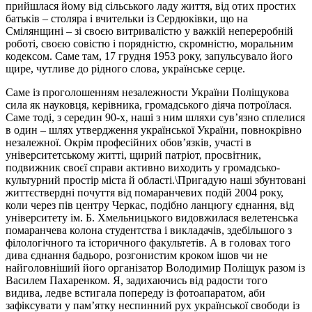
прийшлася йому від сільського ладу життя, від отих простих
батьків – столяра і вчительки із Сердюківки, що на
Смілянщині – зі своєю витривалістю у важкій непереробній
роботі, своєю совістю і порядністю, скромністю, моральним
кодексом. Саме там, 17 грудня 1953 року, запульсувало його
щире, чутливе до рідного слова, українське серце.
Саме із проголошенням незалежности України Поліщукова
сила як науковця, керівника, громадського діяча потроїлася.
Саме тоді, з середин 90-х, наші з ним шляхи сув’язно сплелися
в один – шлях утвердження української України, повнокрівно
незалежної. Окрім професійних обов’язків, участі в
університетському житті, щирий патріот, просвітник,
подвижник своєї справи активно виходить у громадсько-
культурний простір міста й області.\Пригадую наші збунтовані
життєствердні почуття від помаранчевих подій 2004 року,
коли через пів центру Черкас, подібно ланцюгу єднання, від
університету ім. Б. Хмельницького видовжилася велетенська
помаранчева колона студентства і викладачів, здебільшого з
філологічного та історичного факультетів. А в головах того
дива єднання бадьоро, розгонистим кроком ішов чи не
найголовніший його організатор Володимир Поліщук разом із
Василем Пахаренком. Я, задихаючись від радости того
видива, ледве встигала попереду із фотоапаратом, аби
зафіксувати у пам’ятку неспинний рух української свободи із