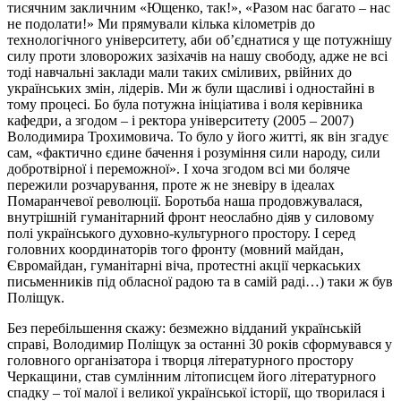
тисячним закличним «Ющенко, так!», «Разом нас багато – нас
не подолати!» Ми прямували кілька кілометрів до
технологічного університету, аби об’єднатися у ще потужнішу
силу проти зловорожих зазіхачів на нашу свободу, адже не всі
тоді навчальні заклади мали таких сміливих, рвійних до
українських змін, лідерів. Ми ж були щасливі і одностайні в
тому процесі. Бо була потужна ініціатива і воля керівника
кафедри, а згодом – і ректора університету (2005 – 2007)
Володимира Трохимовича. То було у його житті, як він згадує
сам, «фактично єдине бачення і розуміння сили народу, сили
добротвірної і переможної». І хоча згодом всі ми боляче
пережили розчарування, проте ж не зневіру в ідеалах
Помаранчевої революції. Боротьба наша продовжувалася,
внутрішній гуманітарний фронт неослабно діяв у силовому
полі українського духовно-культурного простору. І серед
головних координаторів того фронту (мовний майдан,
Євромайдан, гуманітарні віча, протестні акції черкаських
письменників під обласної радою та в самій раді…) таки ж був
Поліщук.
Без перебільшення скажу: безмежно відданий українській
справі, Володимир Поліщук за останні 30 років сформувався у
головного організатора і творця літературного простору
Черкащини, став сумлінним літописцем його літературного
спадку – тої малої і великої української історії, що творилася і