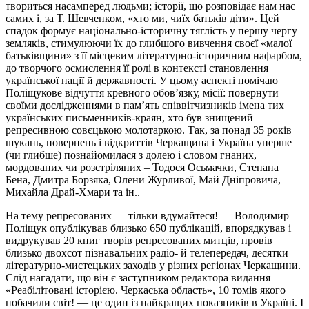
твориться насамперед людьми; історії, що розповідає нам нас
самих і, за Т. Шевченком, «хто ми, чиїх батьків діти». Цей
спадок формує національно-історичну тяглість у першу чергу
земляків, стимулюючи їх до глибшого вивчення своєї «малої
батьківщини» з її місцевим літературно-історичним нафарбом,
до творчого осмислення її ролі в контексті становлення
української нації й державності. У цьому аспекті помічаю
Поліщукове відчуття кревного обов’язку, місії: повернути
своїми дослідженнями в пам’ять співвітчизників імена тих
українських письменників-краян, хто був знищений
репресивною совєцькою молотаркою. Так, за понад 35 років
шукань, повернень і відкриттів Черкащина і Україна уперше
(чи глибше) познайомилася з долею і словом гнаних,
мордованих чи розстріляних – Тодося Осьмачки, Степана
Бена, Дмитра Борзяка, Олени Журливої, Май Дніпровича,
Михайла Драй-Хмари та ін..
На тему репресованих — тільки вдумайтеся! — Володимир
Поліщук опублікував близько 650 публікацій, впорядкував і
видрукував 20 книг творів репресованих митців, провів
близько двохсот пізнавальних радіо- й телепередач, десятки
літературно-мистецьких заходів у різних регіонах Черкащини.
Слід нагадати, що він є заступником редактора видання
«Реабілітовані історією. Черкаська область», 10 томів якого
побачили світ! — це один із найкращих показників в Україні. І