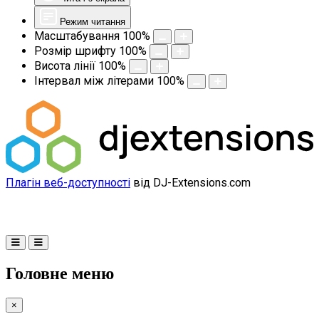
Режим читання
Масштабування
100
%
Розмір шрифту
100
%
Висота лінії
100
%
Інтервал між літерами
100
%
Плагін веб-доступності
від DJ-Extensions.com
Головне меню
×