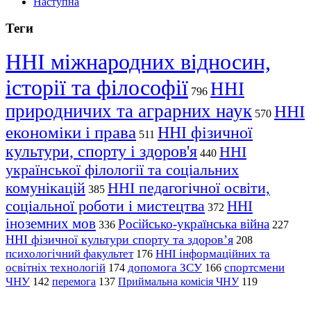
Наступна
Теги
ННІ міжнародних відносин,
історії та філософії
ННІ
796
природничих та аграрних наук
ННІ
570
економіки і права
ННІ фізичної
511
культури, спорту і здоров'я
ННІ
440
української філології та соціальних
комунікацій
ННІ педагогічної освіти,
385
соціальної роботи і мистецтва
ННІ
372
іноземних мов
Російсько-українська війна
336
227
ННІ фізичної культури спорту та здоров’я
208
психологічний факультет
ННІ інформаційних та
176
освітніх технологій
допомога ЗСУ
спортсмени
174
166
ЧНУ
перемога
142
137
Приймальна комісія ЧНУ
119