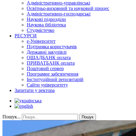
Адміністративно-управлінські
Освітньо-виховний та науковий процес
Адміністративно-господарські
Наукові підрозділи
Наукова бібліотека
Студмістечко
РЕСУРСИ
е-Університет
Підтримка користувачів
Державні закупівлі
ОЩАДБАНК оплата
ПРИВАТБАНК оплата
Поштовий сервер
Програмне забезпечення
Інституційний репозитарій
Сайти університету
Запитати у ректора
Пошук...
Пошук