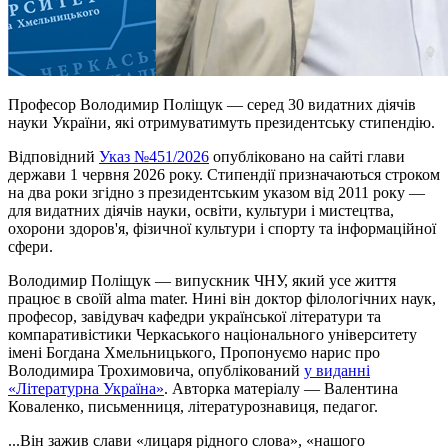
Професор Володимир Поліщук — серед 30 видатних діячів
науки України, які отримуватимуть президентську стипендію.
Відповідний
Указ №451/2026
опубліковано на сайті глави
держави 1 червня 2026 року. Стипендії призначаються строком
на два роки згідно з президентським указом від 2011 року —
для видатних діячів науки, освіти, культури і мистецтва,
охорони здоров'я, фізичної культури і спорту та інформаційної
сфери.
Володимир Поліщук — випускник ЧНУ, який усе життя
працює в своїй alma mater. Нині він доктор філологічних наук,
професор, завідувач кафедри української літератури та
компаративістики Черкаського національного університету
імені Богдана Хмельницького, Пропонуємо нарис про
Володимира Трохимовича, опублікований
у виданні
«Літературна Україна»
. Авторка матеріалу — Валентина
Коваленко, письменниця, літературознавиця, педагог.
...Він зажив слави «лицаря рідного слова», «нашого