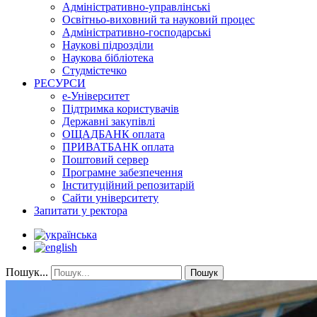
Адміністративно-управлінські
Освітньо-виховний та науковий процес
Адміністративно-господарські
Наукові підрозділи
Наукова бібліотека
Студмістечко
РЕСУРСИ
е-Університет
Підтримка користувачів
Державні закупівлі
ОЩАДБАНК оплата
ПРИВАТБАНК оплата
Поштовий сервер
Програмне забезпечення
Інституційний репозитарій
Сайти університету
Запитати у ректора
Пошук...
Пошук