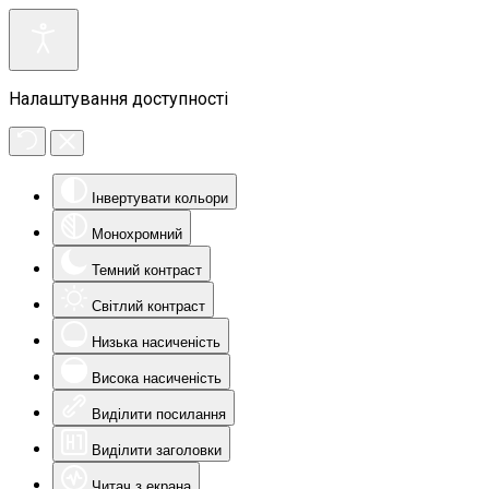
Налаштування доступності
Інвертувати кольори
Монохромний
Темний контраст
Світлий контраст
Низька насиченість
Висока насиченість
Виділити посилання
Виділити заголовки
Читач з екрана