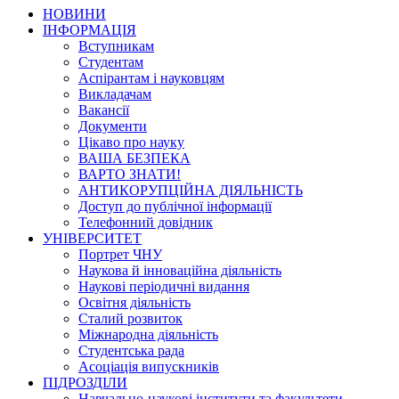
НОВИНИ
ІНФОРМАЦІЯ
Вступникам
Студентам
Аспірантам і науковцям
Викладачам
Вакансії
Документи
Цікаво про науку
ВАША БЕЗПЕКА
ВАРТО ЗНАТИ!
АНТИКОРУПЦІЙНА ДІЯЛЬНІСТЬ
Доступ до публічної інформації
Телефонний довідник
УНІВЕРСИТЕТ
Портрет ЧНУ
Наукова й інноваційна діяльність
Наукові періодичні видання
Освітня діяльність
Сталий розвиток
Міжнародна діяльність
Студентська рада
Асоціація випускників
ПІДРОЗДІЛИ
Навчально-наукові інститути та факультети