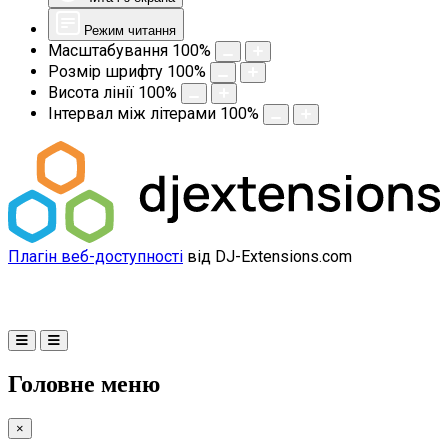
Режим читання
Масштабування
100
%
Розмір шрифту
100
%
Висота лінії
100
%
Інтервал між літерами
100
%
Плагін веб-доступності
від DJ-Extensions.com
Головне меню
×