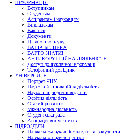
ІНФОРМАЦІЯ
Вступникам
Студентам
Аспірантам і науковцям
Викладачам
Вакансії
Документи
Цікаво про науку
ВАША БЕЗПЕКА
ВАРТО ЗНАТИ!
АНТИКОРУПЦІЙНА ДІЯЛЬНІСТЬ
Доступ до публічної інформації
Телефонний довідник
УНІВЕРСИТЕТ
Портрет ЧНУ
Наукова й інноваційна діяльність
Наукові періодичні видання
Освітня діяльність
Сталий розвиток
Міжнародна діяльність
Студентська рада
Асоціація випускників
ПІДРОЗДІЛИ
Навчально-наукові інститути та факультети
Навчально-наукові центри