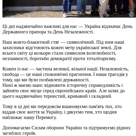
Ці дні надзвичайно важливі для нас — Україна відзначає День
Державного прапора та День Незалежності.
Наш жовто-блакитний стяг — символічний. Під ним наші
захисники відстоюють кожен метр української землі. Для
всього світу ці кольори стали символом волелюбності,
незламності, боротьби демократії проти тоталітаризму.
Кожен із нас — частина великої, вільної нації. Незалежність,
свобода — це наші споконвічні прагнення. І наша трагедія у
тому, що ми були позбавлені державності.
Нині ж маємо шанс відновити історичну справедливість і
зайняти своє місце серед європейських країн. Але шлях до
цього надзвичайно тернистий, кривавий і складний.
Тому в ці дні ми передовсім вшановуємо пам'ять тих, хто
віддав своє життя за Україну, і дякуємо тим, хто щодня
наближає нашу Перемогу.
Допомагаємо Силам оборони України та підтримуємо рідних
загиблих героїв.