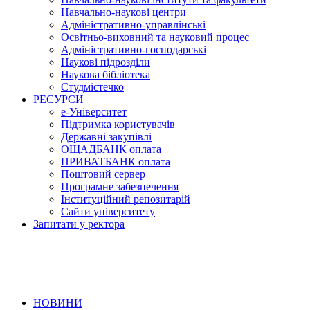
Навчально-наукові центри
Адміністративно-управлінські
Освітньо-виховний та науковий процес
Адміністративно-господарські
Наукові підрозділи
Наукова бібліотека
Студмістечко
РЕСУРСИ
е-Університет
Підтримка користувачів
Державні закупівлі
ОЩАДБАНК оплата
ПРИВАТБАНК оплата
Поштовий сервер
Програмне забезпечення
Інституційний репозитарій
Сайти університету
Запитати у ректора
НОВИНИ