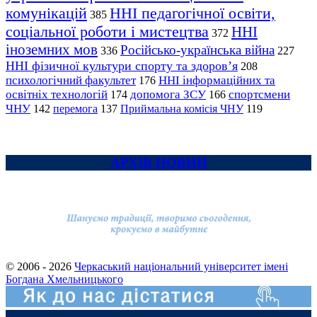
комунікацій
ННІ педагогічної освіти,
385
соціальної роботи і мистецтва
ННІ
372
іноземних мов
Російсько-українська війна
336
227
ННІ фізичної культури спорту та здоров’я
208
психологічний факультет
ННІ інформаційних та
176
освітніх технологій
допомога ЗСУ
спортсмени
174
166
ЧНУ
перемога
142
137
Приймальна комісія ЧНУ
119
АРХІВ НОВИН
© 2006 - 2026
Черкаський національний університет імені
Богдана Хмельницького