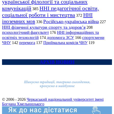
української філології та соціальних
комунікацій
ННІ педагогічної освіти,
385
соціальної роботи і мистецтва
ННІ
372
іноземних мов
Російсько-українська війна
336
227
ННІ фізичної культури спорту та здоров’я
208
психологічний факультет
ННІ інформаційних та
176
освітніх технологій
допомога ЗСУ
спортсмени
174
166
ЧНУ
перемога
142
137
Приймальна комісія ЧНУ
119
АРХІВ НОВИН
© 2006 - 2026
Черкаський національний університет імені
Богдана Хмельницького