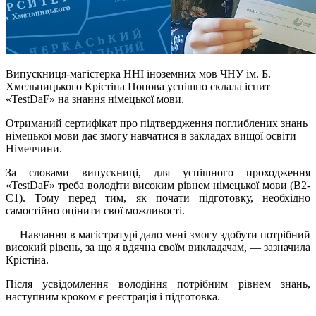
Випускниця-магістерка ННІ іноземних мов ЧНУ ім. Б.
Хмельницького Крістіна Попова успішно склала іспит
«TestDaF» на знання німецької мови.
Отриманий сертифікат про підтвердження поглиблених знань
німецької мови дає змогу навчатися в закладах вищої освіти
Німеччини.
За словами випускниці, для успішного проходження
«TestDaF» треба володіти високим рівнем німецької мови (B2-
C1). Тому перед тим, як почати підготовку, необхідно
самостійно оцінити свої можливості.
— Навчання в магістратурі дало мені змогу здобути потрібний
високий рівень, за що я вдячна своїм викладачам, — зазначила
Крістіна.
Після усвідомлення володіння потрібним рівнем знань,
наступним кроком є реєстрація і підготовка.