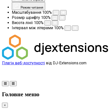
Режим читання
Масштабування
100
%
Розмір шрифту
100
%
Висота лінії
100
%
Інтервал між літерами
100
%
Плагін веб-доступності
від DJ-Extensions.com
Головне меню
×