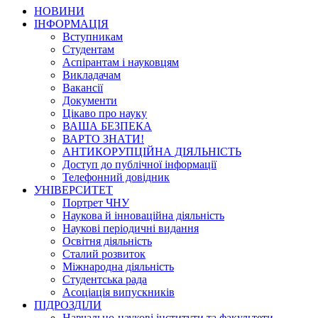
НОВИНИ
ІНФОРМАЦІЯ
Вступникам
Студентам
Аспірантам і науковцям
Викладачам
Вакансії
Документи
Цікаво про науку
ВАША БЕЗПЕКА
ВАРТО ЗНАТИ!
АНТИКОРУПЦІЙНА ДІЯЛЬНІСТЬ
Доступ до публічної інформації
Телефонний довідник
УНІВЕРСИТЕТ
Портрет ЧНУ
Наукова й інноваційна діяльність
Наукові періодичні видання
Освітня діяльність
Сталий розвиток
Міжнародна діяльність
Студентська рада
Асоціація випускників
ПІДРОЗДІЛИ
Навчально-наукові інститути та факультети