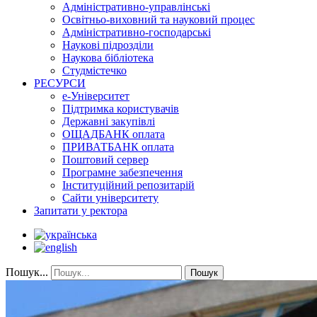
Адміністративно-управлінські
Освітньо-виховний та науковий процес
Адміністративно-господарські
Наукові підрозділи
Наукова бібліотека
Студмістечко
РЕСУРСИ
е-Університет
Підтримка користувачів
Державні закупівлі
ОЩАДБАНК оплата
ПРИВАТБАНК оплата
Поштовий сервер
Програмне забезпечення
Інституційний репозитарій
Сайти університету
Запитати у ректора
Пошук...
Пошук