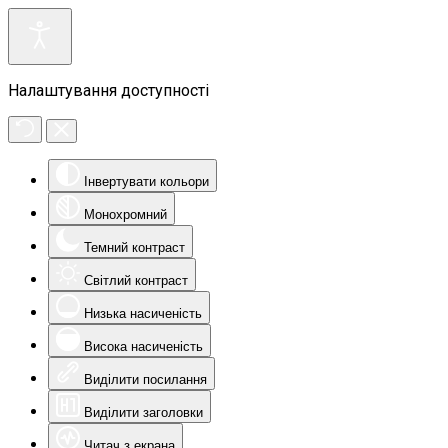
Налаштування доступності
Інвертувати кольори
Монохромний
Темний контраст
Світлий контраст
Низька насиченість
Висока насиченість
Виділити посилання
Виділити заголовки
Читач з екрана