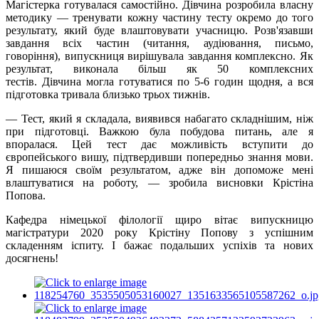
Магістерка готувалася самостійно. Дівчина розробила власну
методику — тренувати кожну частину тесту окремо до того
результату, який буде влаштовувати учасницю. Розв'язавши
завдання всіх частин (читання, аудіювання, письмо,
говоріння), випускниця вирішувала завдання комплексно. Як
результат, виконала більш як 50 комплексних
тестів. Дівчина могла готуватися по 5-6 годин щодня, а вся
підготовка тривала близько трьох тижнів.
— Тест, який я складала, виявився набагато складнішим, ніж
при підготовці. Важкою була побудова питань, але я
впоралася. Цей тест дає можливість вступити до
європейського вишу, підтвердивши попередньо знання мови.
Я пишаюся своїм результатом, адже він допоможе мені
влаштуватися на роботу, — зробила висновки Крістіна
Попова.
Кафедра німецької філології щиро вітає випускницю
магістратури 2020 року Крістіну Попову з успішним
складенням іспиту. І бажає подальших успіхів та нових
досягнень!