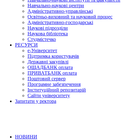
Навчально-наукові центри
Адміністративно-управлінські
Освітньо-виховний та науковий процес
Адміністративно-господарські
Наукові підрозділи
Наукова бібліотека
Студмістечко
РЕСУРСИ
е-Університет
Підтримка користувачів
Державні закупівлі
ОЩАДБАНК оплата
ПРИВАТБАНК оплата
Поштовий сервер
Програмне забезпечення
Інституційний репозитарій
Сайти університету
Запитати у ректора
НОВИНИ