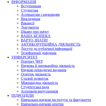
ІНФОРМАЦІЯ
Вступникам
Студентам
Аспірантам і науковцям
Викладачам
Вакансії
Документи
Цікаво про науку
ВАША БЕЗПЕКА
ВАРТО ЗНАТИ!
АНТИКОРУПЦІЙНА ДІЯЛЬНІСТЬ
Доступ до публічної інформації
Телефонний довідник
УНІВЕРСИТЕТ
Портрет ЧНУ
Наукова й інноваційна діяльність
Наукові періодичні видання
Освітня діяльність
Сталий розвиток
Міжнародна діяльність
Студентська рада
Асоціація випускників
ПІДРОЗДІЛИ
Навчально-наукові інститути та факультети
Навчально-наукові центри