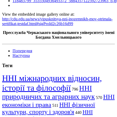
View the embedded image gallery online at:
http://cdu.edu.ua/news/vipusknitsya-nni-inozemnikh-mov-otrimala-
sertifikat-testdaf.html#sigProId2c26b16d99
Пресслужба Черкаського національного університету імені
Богдана Хмельницького
Попередня
Наступна
Теги
ННІ міжнародних відносин,
історії та філософії
ННІ
796
природничих та аграрних наук
ННІ
570
економіки і права
ННІ фізичної
511
культури, спорту і здоров'я
ННІ
440