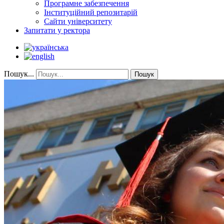
Програмне забезпечення
Інституційний репозитарій
Сайти університету
Запитати у ректора
Пошук...
Пошук