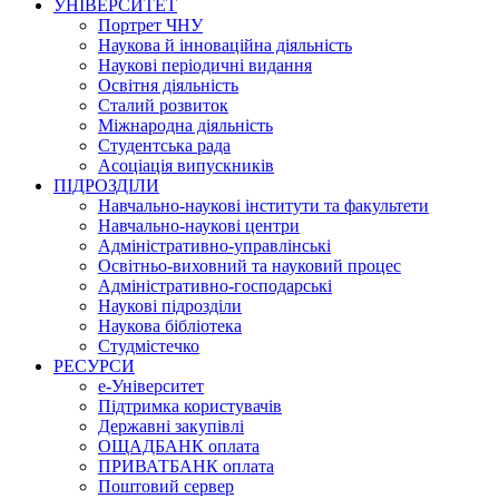
УНІВЕРСИТЕТ
Портрет ЧНУ
Наукова й інноваційна діяльність
Наукові періодичні видання
Освітня діяльність
Сталий розвиток
Міжнародна діяльність
Студентська рада
Асоціація випускників
ПІДРОЗДІЛИ
Навчально-наукові інститути та факультети
Навчально-наукові центри
Адміністративно-управлінські
Освітньо-виховний та науковий процес
Адміністративно-господарські
Наукові підрозділи
Наукова бібліотека
Студмістечко
РЕСУРСИ
е-Університет
Підтримка користувачів
Державні закупівлі
ОЩАДБАНК оплата
ПРИВАТБАНК оплата
Поштовий сервер