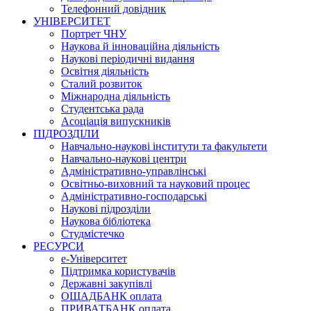
Телефонний довідник
УНІВЕРСИТЕТ
Портрет ЧНУ
Наукова й інноваційна діяльність
Наукові періодичні видання
Освітня діяльність
Сталий розвиток
Міжнародна діяльність
Студентська рада
Асоціація випускників
ПІДРОЗДІЛИ
Навчально-наукові інститути та факультети
Навчально-наукові центри
Адміністративно-управлінські
Освітньо-виховний та науковий процес
Адміністративно-господарські
Наукові підрозділи
Наукова бібліотека
Студмістечко
РЕСУРСИ
е-Університет
Підтримка користувачів
Державні закупівлі
ОЩАДБАНК оплата
ПРИВАТБАНК оплата