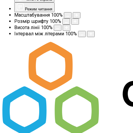
Режим читання
Масштабування
100
%
Розмір шрифту
100
%
Висота лінії
100
%
Інтервал між літерами
100
%