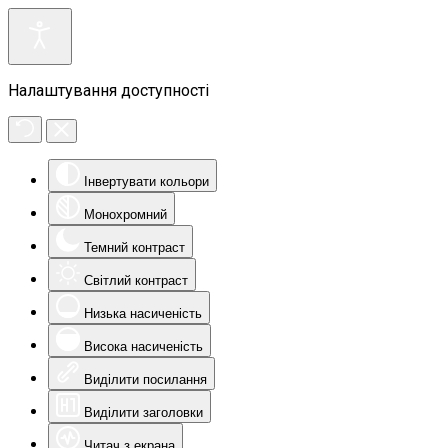
Налаштування доступності
Інвертувати кольори
Монохромний
Темний контраст
Світлий контраст
Низька насиченість
Висока насиченість
Виділити посилання
Виділити заголовки
Читач з екрана