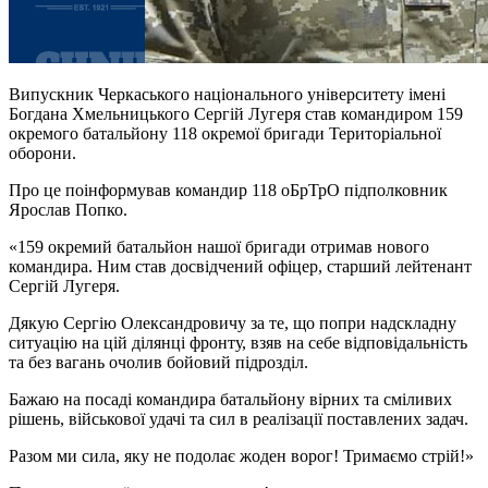
Випускник Черкаського національного університету імені
Богдана Хмельницького Сергій Лугеря став командиром 159
окремого батальйону 118 окремої бригади Територіальної
оборони.
Про це поінформував командир 118 оБрТрО підполковник
Ярослав Попко.
«159 окремий батальйон нашої бригади отримав нового
командира. Ним став досвідчений офіцер, старший лейтенант
Сергій Лугеря.
Дякую Сергію Олександровичу за те, що попри надскладну
ситуацію на цій ділянці фронту, взяв на себе відповідальність
та без вагань очолив бойовий підрозділ.
Бажаю на посаді командира батальйону вірних та сміливих
рішень, військової удачі та сил в реалізації поставлених задач.
Разом ми сила, яку не подолає жоден ворог! Тримаємо стрій!»