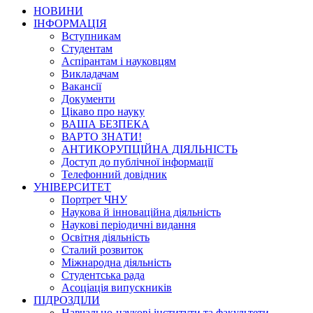
НОВИНИ
ІНФОРМАЦІЯ
Вступникам
Студентам
Аспірантам і науковцям
Викладачам
Вакансії
Документи
Цікаво про науку
ВАША БЕЗПЕКА
ВАРТО ЗНАТИ!
АНТИКОРУПЦІЙНА ДІЯЛЬНІСТЬ
Доступ до публічної інформації
Телефонний довідник
УНІВЕРСИТЕТ
Портрет ЧНУ
Наукова й інноваційна діяльність
Наукові періодичні видання
Освітня діяльність
Сталий розвиток
Міжнародна діяльність
Студентська рада
Асоціація випускників
ПІДРОЗДІЛИ
Навчально-наукові інститути та факультети