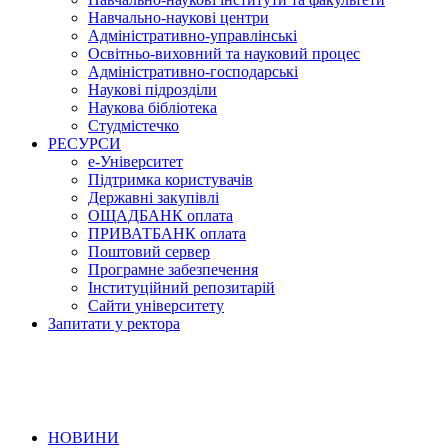
Навчально-наукові центри
Адміністративно-управлінські
Освітньо-виховний та науковий процес
Адміністративно-господарські
Наукові підрозділи
Наукова бібліотека
Студмістечко
РЕСУРСИ
е-Університет
Підтримка користувачів
Державні закупівлі
ОЩАДБАНК оплата
ПРИВАТБАНК оплата
Поштовий сервер
Програмне забезпечення
Інституційний репозитарій
Сайти університету
Запитати у ректора
НОВИНИ