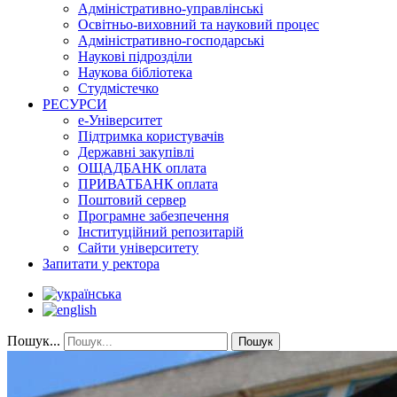
Адміністративно-управлінські
Освітньо-виховний та науковий процес
Адміністративно-господарські
Наукові підрозділи
Наукова бібліотека
Студмістечко
РЕСУРСИ
е-Університет
Підтримка користувачів
Державні закупівлі
ОЩАДБАНК оплата
ПРИВАТБАНК оплата
Поштовий сервер
Програмне забезпечення
Інституційний репозитарій
Сайти університету
Запитати у ректора
Пошук...
Пошук