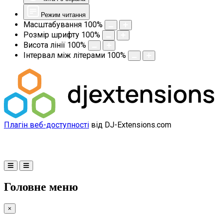
Режим читання
Масштабування
100
%
Розмір шрифту
100
%
Висота лінії
100
%
Інтервал між літерами
100
%
Плагін веб-доступності
від DJ-Extensions.com
Головне меню
×