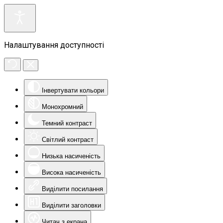
Налаштування доступності
Інвертувати кольори
Монохромний
Темний контраст
Світлий контраст
Низька насиченість
Висока насиченість
Виділити посилання
Виділити заголовки
Читач з екрана