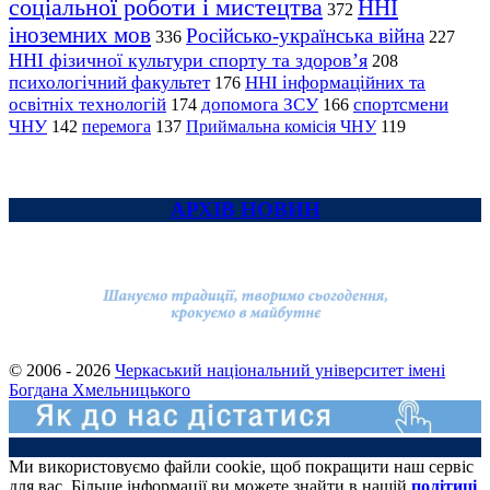
соціальної роботи і мистецтва
ННІ
372
іноземних мов
Російсько-українська війна
336
227
ННІ фізичної культури спорту та здоров’я
208
психологічний факультет
ННІ інформаційних та
176
освітніх технологій
допомога ЗСУ
спортсмени
174
166
ЧНУ
перемога
142
137
Приймальна комісія ЧНУ
119
АРХІВ НОВИН
© 2006 - 2026
Черкаський національний університет імені
Богдана Хмельницького
Ми використовуємо файли cookie, щоб покращити наш сервіс
для вас. Більше інформації ви можете знайти в нашій
політиці