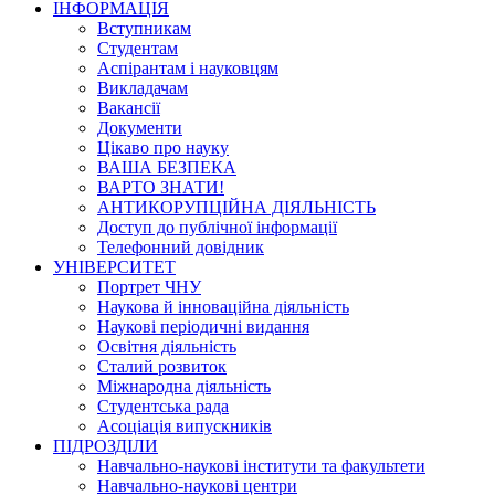
ІНФОРМАЦІЯ
Вступникам
Студентам
Аспірантам і науковцям
Викладачам
Вакансії
Документи
Цікаво про науку
ВАША БЕЗПЕКА
ВАРТО ЗНАТИ!
АНТИКОРУПЦІЙНА ДІЯЛЬНІСТЬ
Доступ до публічної інформації
Телефонний довідник
УНІВЕРСИТЕТ
Портрет ЧНУ
Наукова й інноваційна діяльність
Наукові періодичні видання
Освітня діяльність
Сталий розвиток
Міжнародна діяльність
Студентська рада
Асоціація випускників
ПІДРОЗДІЛИ
Навчально-наукові інститути та факультети
Навчально-наукові центри