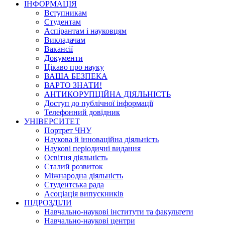
ІНФОРМАЦІЯ
Вступникам
Студентам
Аспірантам і науковцям
Викладачам
Вакансії
Документи
Цікаво про науку
ВАША БЕЗПЕКА
ВАРТО ЗНАТИ!
АНТИКОРУПЦІЙНА ДІЯЛЬНІСТЬ
Доступ до публічної інформації
Телефонний довідник
УНІВЕРСИТЕТ
Портрет ЧНУ
Наукова й інноваційна діяльність
Наукові періодичні видання
Освітня діяльність
Сталий розвиток
Міжнародна діяльність
Студентська рада
Асоціація випускників
ПІДРОЗДІЛИ
Навчально-наукові інститути та факультети
Навчально-наукові центри