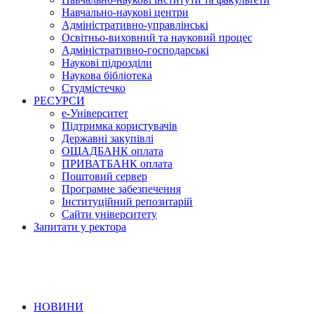
Навчально-наукові центри
Адміністративно-управлінські
Освітньо-виховний та науковий процес
Адміністративно-господарські
Наукові підрозділи
Наукова бібліотека
Студмістечко
РЕСУРСИ
е-Університет
Підтримка користувачів
Державні закупівлі
ОЩАДБАНК оплата
ПРИВАТБАНК оплата
Поштовий сервер
Програмне забезпечення
Інституційний репозитарій
Сайти університету
Запитати у ректора
НОВИНИ