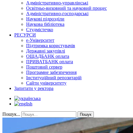
Адміністративно-управлінські
Освітньо-виховний та науковий процес
Адміністративно-господарські
Наукові підрозділи
Наукова бібліотека
Студмістечко
РЕСУРСИ
е-Університет
Підтримка користувачів
Державні закупівлі
ОЩАДБАНК оплата
ПРИВАТБАНК оплата
Поштовий сервер
Програмне забезпечення
Інституційний репозитарій
Сайти університету
Запитати у ректора
Пошук...
Пошук