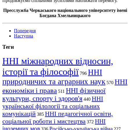
Продовжуємо спільними зусиллями наближати перемогу.
Пресслужба Черкаського національного університету імені
Богдана Хмельницького
Попередня
Наступна
Теги
ННІ міжнародних відносин,
історії та філософії
ННІ
796
природничих та аграрних наук
ННІ
570
економіки і права
ННІ фізичної
511
культури, спорту і здоров'я
ННІ
440
української філології та соціальних
комунікацій
ННІ педагогічної освіти,
385
соціальної роботи і мистецтва
ННІ
372
іноземних мов
Російсько-українська війна
336
227