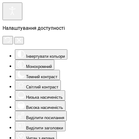
Налаштування доступності
Інвертувати кольори
Монохромний
Темний контраст
Світлий контраст
Низька насиченість
Висока насиченість
Виділити посилання
Виділити заголовки
Читач з екрана