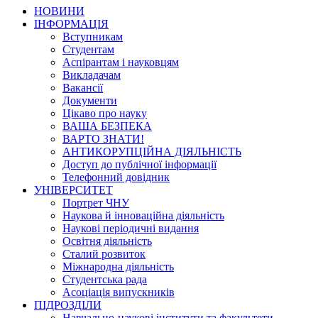
НОВИНИ
ІНФОРМАЦІЯ
Вступникам
Студентам
Аспірантам і науковцям
Викладачам
Вакансії
Документи
Цікаво про науку
ВАША БЕЗПЕКА
ВАРТО ЗНАТИ!
АНТИКОРУПЦІЙНА ДІЯЛЬНІСТЬ
Доступ до публічної інформації
Телефонний довідник
УНІВЕРСИТЕТ
Портрет ЧНУ
Наукова й інноваційна діяльність
Наукові періодичні видання
Освітня діяльність
Сталий розвиток
Міжнародна діяльність
Студентська рада
Асоціація випускників
ПІДРОЗДІЛИ
Навчально-наукові інститути та факультети