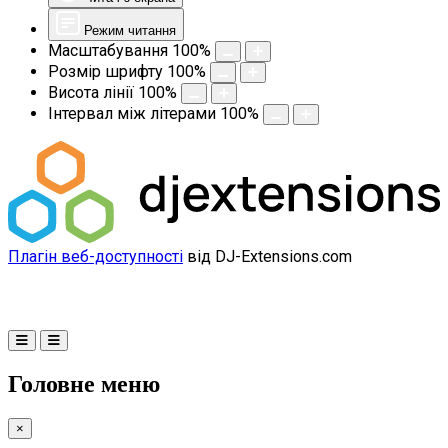
Режим читання
Масштабування
100
%
Розмір шрифту
100
%
Висота лінії
100
%
Інтервал між літерами
100
%
Плагін веб-доступності
від DJ-Extensions.com
Головне меню
×