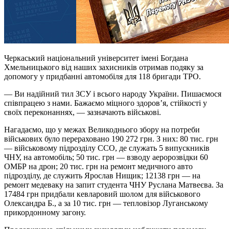
Черкаський національний університет імені Богдана
Хмельницького від наших захисників отримав подяку за
допомогу у придбанні автомобіля для 118 бригади ТРО.
— Ви надійний тил ЗСУ і всього народу України. Пишаємося
співпрацею з нами. Бажаємо міцного здоров’я, стійкості у
своїх переконаннях, — зазначають військові.
Нагадаємо, що у межах Великоднього збору на потреби
військових було перераховано 190 272 грн. З них: 80 тис. грн
— військовому підрозділу ССО, де служать 5 випускників
ЧНУ, на автомобіль; 50 тис. грн — взводу аеророзвідки 60
ОМБР на дрон; 20 тис. грн на ремонт медичного авто
підрозділу, де служить Ярослав
Нищик
; 12138 грн — на
ремонт медеваку на запит студента ЧНУ Руслана Матвеєва. За
17484 грн придбали кевларовий шолом для військового
Олександра Б., а за 10 тис. грн — тепловізор Луганському
прикордонному загону.