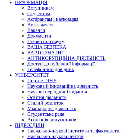
ІНФОРМАЦІЯ
Вступникам
Студентам
Аспірантам і науковцям
Викладачам
Вакансії
Документи
Цікаво про науку
ВАША БЕЗПЕКА
ВАРТО ЗНАТИ!
АНТИКОРУПЦІЙНА ДІЯЛЬНІСТЬ
Доступ до публічної інформації
Телефонний довідник
УНІВЕРСИТЕТ
Портрет ЧНУ
Наукова й інноваційна діяльність
Наукові періодичні видання
Освітня діяльність
Сталий розвиток
Міжнародна діяльність
Студентська рада
Асоціація випускників
ПІДРОЗДІЛИ
Навчально-наукові інститути та факультети
Навчально-наукові центри