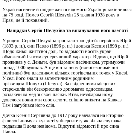
Украй насичене й плідне життя відомого Українця закінчилося
на 75 році. Помер Сергій Шелухін 25 травня 1938 року в
Празі, де й похований.
Нащадки Сергія Шелухіна та вшанування його пам’яті
У родині Сергія Шелухіна зростало троє дітей: первісток Юрій
(1893 р. н.), син Павло (1896 р. н.) і донька Ксенія (1898 р. н.).
Щодо їхньої життєвої долі, то відомості носять украй
обмежений і часом суперечливий характер. Відомо, що Юрій
проживав у с.
Деньги
, був відомим пасічником, утримуючи
понад 1000 вуликів. А ще він за непу (нової економічної
політики) був власником кількох торгівельних точок у Києві.
У селі його знали за автентичним родинним
прізвищем
Шолуха
(
Шелуха
). За свідченнями місцевих
старожилів він безкорисливо допомагав односельцям,
роздаючи їм мед зі своєї пасіки. Втім, незабаром йому
довелося покинути своє село та спішно виїхати на Кавказ.
Там і загубився його слід.
Дочка Ксенія Сергіївна до 1917 року навчалася на історико-
філологічному факультеті університету як вільна слухачка,
подальша її доля невідома. Відсутні відомості й про сина
Павла.