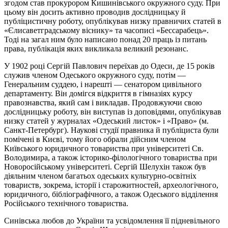
згодом став прокурором Кишинівського окружного суду. При
цьому він досить активно проводив дослідницьку й
публіцистичну роботу, опублікував низку правничих статей в
«Єлисаветградському віснику» та часописі «Бессарабець».
Тоді на загал ним було написано понад 20 праць із питань
права, публікація яких викликала великий резонанс.
У 1902 році Сергій Павлович переїхав до Одеси, де 15 років
служив членом Одеського окружного суду, потім —
Генеральним суддею, і нарешті — сенатором цивільного
департаменту. Він домігся відкриття в гімназіях курсу
правознавства, який сам і викладав. Продовжуючи свою
дослідницьку роботу, він виступав із доповідями, опублікував
низку статей у журналах «Одеський листок» і «Право» (м.
Санкт-Петербург). Наукові студії правника й публіциста були
помічені в Києві, тому його обрали дійсним членом
Київського юридичного товариства при університеті Св.
Володимира, а також історико-філологічного товариства при
Новоросійському університеті. Сергій Шелухін також був
діяльним членом багатьох одеських культурно-освітніх
товариств, зокрема, історії
і
старожитностей, археологічного,
юридичного, бібліографічного, а також Одеського відділення
Російського технічного товариства.
Синівська любов до України та усвідомлення її підневільного