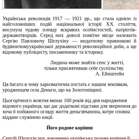
Українська революція 1917 — 1921 рр., що стала однією із
найголовніших подій національної історії XX століття,
висунула чудову плеяду яскравих особистостей, патріотів-
державотворців. Серед них доволі помітне місце належить
Сергію Павловичу Шелухіну — видатному правникові й
будівничомуукраїнської державності революційної доби, а ще
відомому публіцисту, письменнику та історику.
Людина може знайти сенс у житті,
тільки присвятивши себе суспільству.
А.
Ейнштейн
Ця багато в чому харизматична постать є нашим земляком,
уродженцем села
Деньги
, що на Золотоніщині.
Цьогорічного жовтня минає 160 років від дня народження
відомого українця, що дає додаткові підстави для звернення до
хоча б побіжного огляду життя
деньгівчанина
, котре сповна
віддане служінню нації.
Його родове коріння
Сергій Шелухін має доконечно українське родове коріння й