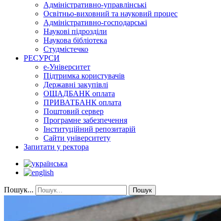
Адміністративно-управлінські
Освітньо-виховний та науковий процес
Адміністративно-господарські
Наукові підрозділи
Наукова бібліотека
Студмістечко
РЕСУРСИ
е-Університет
Підтримка користувачів
Державні закупівлі
ОЩАДБАНК оплата
ПРИВАТБАНК оплата
Поштовий сервер
Програмне забезпечення
Інституційний репозитарій
Сайти університету
Запитати у ректора
Пошук...
Пошук