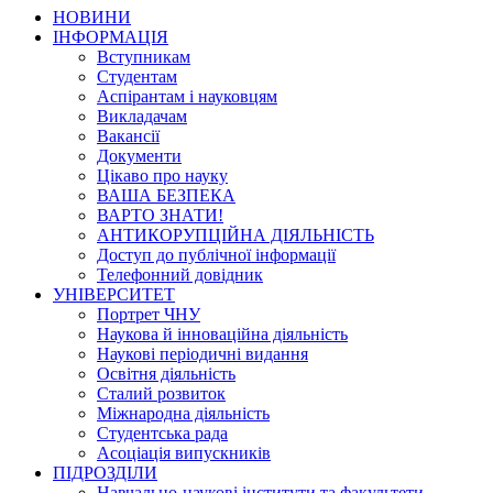
НОВИНИ
ІНФОРМАЦІЯ
Вступникам
Студентам
Аспірантам і науковцям
Викладачам
Вакансії
Документи
Цікаво про науку
ВАША БЕЗПЕКА
ВАРТО ЗНАТИ!
АНТИКОРУПЦІЙНА ДІЯЛЬНІСТЬ
Доступ до публічної інформації
Телефонний довідник
УНІВЕРСИТЕТ
Портрет ЧНУ
Наукова й інноваційна діяльність
Наукові періодичні видання
Освітня діяльність
Сталий розвиток
Міжнародна діяльність
Студентська рада
Асоціація випускників
ПІДРОЗДІЛИ
Навчально-наукові інститути та факультети