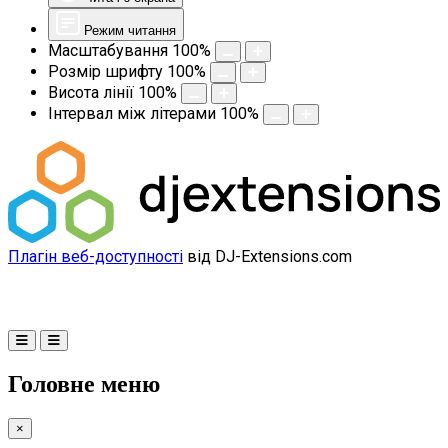
Режим читання
Масштабування
100
%
Розмір шрифту
100
%
Висота лінії
100
%
Інтервал між літерами
100
%
Плагін веб-доступності
від DJ-Extensions.com
Головне меню
×