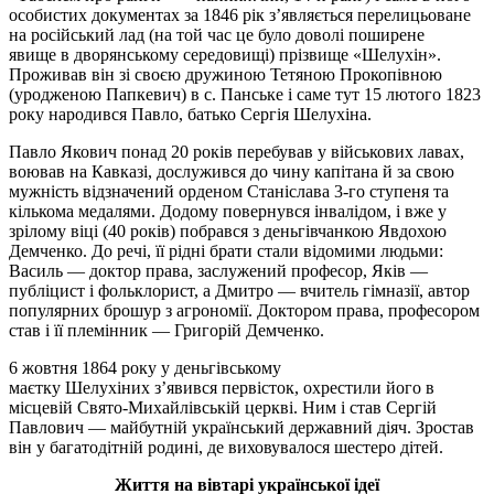
особистих документах за 1846 рік з’являється перелицьоване
на російський лад (на той час це було доволі поширене
явище
в
дворянському середовищі) прізвище «Шелухін».
Проживав він зі своєю дружиною Тетяною Прокопівною
(уродженою
Папкевич
) в с. Панське і саме тут 15 лютого 1823
року народився Павло, батько Сергія Шелухіна.
Павло Якович понад 20 років перебував у військових лавах,
воював на Кавказі, дослужився до чину капітана й за свою
мужність відзначений орденом Станіслава 3-го ступеня та
кількома медалями. Додому повернувся інвалідом, і вже у
зрілому віці (40 років) побрався з
деньгівчанкою
Явдохою
Демченко. До речі, її рідні брати стали відомими людьми:
Василь — доктор права, заслужений професор, Яків —
публіцист і фольклорист, а Дмитро — вчитель гімназії, автор
популярних брошур з агрономії. Доктором права, професором
став і її племінник — Григорій Демченко.
6 жовтня 1864 року у деньгівському
маєтку
Шелухіних
з’явився первісток, охрестили його в
місцевій Свято-Михайлівській церкві. Ним і став Сергій
Павлович — майбутній український державний діяч. Зростав
він у багатодітній родині, де виховувалося шестеро дітей.
Життя на вівтарі української ідеї