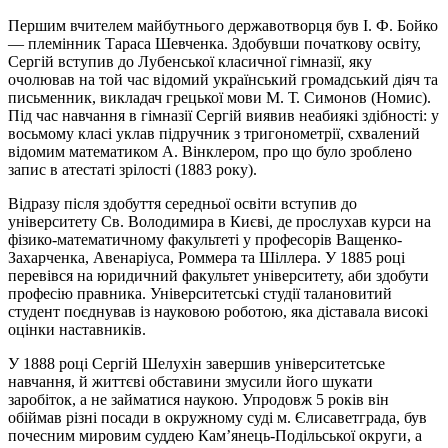
Першим вчителем майбутнього державотворця був І. Ф. Бойко
— племінник Тараса Шевченка. Здобувши початкову освіту,
Сергій вступив до Лубенської класичної гімназії, яку
очолював на той час відомий український громадський діяч та
письменник, викладач грецької мови М. Т. Симонов (Номис).
Під час навчання в гімназії Сергій виявив неабиякі здібності: у
восьмому класі уклав підручник з тригонометрії, схвалений
відомим математиком А. Вінклером, про що було зроблено
запис в атестаті зрілості (1883 року).
Відразу після здобуття середньої освіти вступив до
університету Св. Володимира в Києві, де прослухав курси на
фізико-математичному факультеті у професорів Ващенко-
Захарченка, Авенаріуса,
Роммера
та Шіллера. У 1885 році
перевівся на юридичний факультет університету, аби здобути
професію правника. Університетські студії талановитий
студент поєднував із науковою роботою, яка діставала високі
оцінки наставників.
У 1888 році Сергій Шелухін завершив університетське
навчання, й життєві обставини змусили його шукати
заробіток, а не займатися наукою. Упродовж 5 років він
обіймав різні посади в окружному суді м. Єлисаветграда, був
почесним мировим суддею Кам’янець-Подільської округи, а