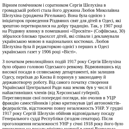
Вірним помічником і соратником Сергія Шелухіна в
громадській роботі стала його дружина Любов Миколаївна
Шелухіна (уроджена
Рігельман
). Вона була однією з
ініціаторок проведення Різдвяних свят для дітей в Одесі, які
зрештою перетворилися на добру традицію. Так, у 1907 році
на Різдвяну ялинку в помешканні «Просвіти» (Софіївська, 30)
зібралося близько трьохсот дітей, які співали
і
декламували
українською мовою в національних костюмах. Любов
Шелухіна була й редакторкою однієї з перших в Одесі
українських газет у 1906 році «Вісті».
З початком революційних подій 1917 року Сергія Шелухіна
було обрано головою Одеського ревкому. Відмовившись від
високої посади в селянському департаменті, він залишив
Одесу, переїхав до Києва й поринув у законодавчу й
державотворчу роботу. Від самого початку створення
Української Центральної Ради наш земляк був
у числі
її
найактивніших членів (від Херсонської губернії).
Переглянувши свої попередні погляди, він очолив в УЦР
фракцію самостійників і різко критикував ідеї автономістів-
федералістів, відстоюючи повну
незалежность
УНР. У грудні
1917 року Сергій Шелухін обійняв відповідальну посаду
Генерального судді Республіки (згодом сенатора). Після
проголошення незалежності УНР у січні 1918 року його було
призначено на посаду міністра юстиції в уряді Всеволода