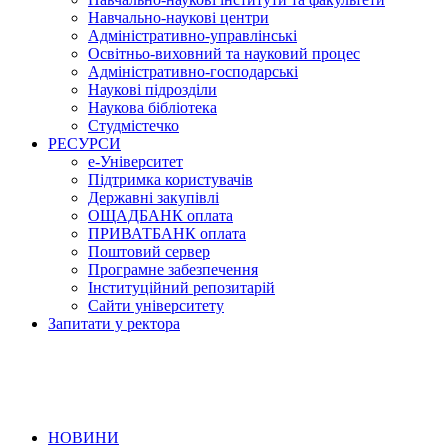
Навчально-наукові центри
Адміністративно-управлінські
Освітньо-виховний та науковий процес
Адміністративно-господарські
Наукові підрозділи
Наукова бібліотека
Студмістечко
РЕСУРСИ
е-Університет
Підтримка користувачів
Державні закупівлі
ОЩАДБАНК оплата
ПРИВАТБАНК оплата
Поштовий сервер
Програмне забезпечення
Інституційний репозитарій
Сайти університету
Запитати у ректора
НОВИНИ