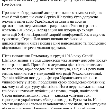
Голубовича.
Про високий державний авторитет нашого земляка свідчив
хоча б той факт, що саме Сергію Шелухіну було доручено
очолити делегацію Української держави на досить
драматичних перемовинах з радянською Росією (травень –
жовтень 1918 року). Поряд з цим він входив до складу
делегації УНР на Паризькій мирній конференції. Як згадують
сучасники, Сергій Павлович виявив неабиякий
дипломатичний хист і поряд з цим наполегливо та послідовно
відстоював інтереси молодої держави.
Після повалення Гетьманату в грудні 1918 року Сергій
Шелухін зайняв в уряді Директорії уже звичну для себе посаду
міністра юстиції. Проте його державна діяльність виявилася
не тривалою, адже згодом УНР загинула, і від 1921 року наш
земляк опиняється у вимушеній еміграції (Чехословаччина).
Тут він обіймав посаду професора Українського вільного
університету у Празі, продовжив свою громадсько-політичну,
наукову та літературну діяльність. Його перу належить низка
глибоких наукових публікацій з права, історії, політології.
Серед найпомітніших праць — книжки «Літературні
герострати українства», «Звідки походить Русь» та ін. Наш
земляк відомий і своїми талановитими поезіями, які виходили
під псевдонімами Павленко, Кондратенко, Просвітянин.