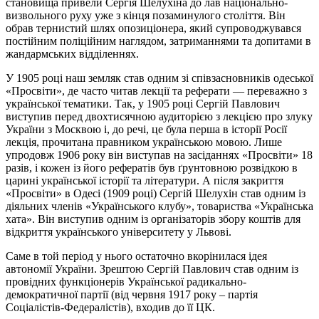
становища привели Сергія Шелухіна до лав національно-
визвольного руху уже з кінця позаминулого століття. Він
обрав тернистий шлях опозиціонера, який супроводжувався
постійним поліційним наглядом, затриманнями та допитами в
жандармських відділеннях.
У 1905 році наш земляк став одним зі співзасновників одеської
«Просвіти», де часто читав лекції та реферати — переважно з
української тематики. Так, у 1905 році Сергій Павлович
виступив перед двохтисячною аудиторією з лекцією про злуку
України з Москвою і, до речі, це була перша в історії Росії
лекція, прочитана правником українською мовою. Лише
упродовж 1906 року він виступав на засіданнях «Просвіти» 18
разів, і кожен із його рефератів був ґрунтовною розвідкою в
царині української історії та літератури. А після закриття
«Просвіти» в Одесі (1909 році) Сергій Шелухін став одним із
діяльних членів «Українського клубу», товариства «Українська
хата». Він виступив одним
із
організаторів збору коштів для
відкриття українського університету у Львові.
Саме в той період у нього остаточно вкорінилася ідея
автономії України. Зрештою Сергій Павлович став одним із
провідних функціонерів Української радикально-
демократичної партії (від червня 1917 року – партія
Соціалістів-Федералістів), входив до її ЦК.