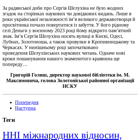
За радянської доби про Сергія Шелухіна не було жодних
згадок на сторінках наукових чи довідкових видань. Лише в
роки української незалежності ім’я великого державотворця й
просвітника почало повертатися із забуття. У його рідному
селі
Деньги
у воєнному 2023 році йому відкрито пам’ятний
знак. Ім’я Сергія Шелухіна носять вулиці в Києві, Одесі,
Лубнах, Золотоноша, а також провулки в Кропивницькому та
Черкасах. У нинішньому році започатковано
проведення
Шелухінських
наукових читань. Одначе нові
кроки пошанування нашого знаменитого краянина ще
попереду…
Григорій Голиш, директор наукової бібліотеки ім. М.
Максимовича, голова Золотоніської районної організації
НСКУ
Попередня
Наступна
Теги
ННІ міжнародних відносин,