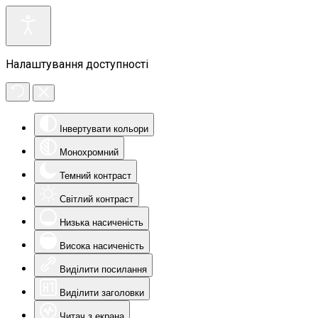
Налаштування доступності
Інвертувати кольори
Монохромний
Темний контраст
Світлий контраст
Низька насиченість
Висока насиченість
Виділити посилання
Виділити заголовки
Читач з екрана