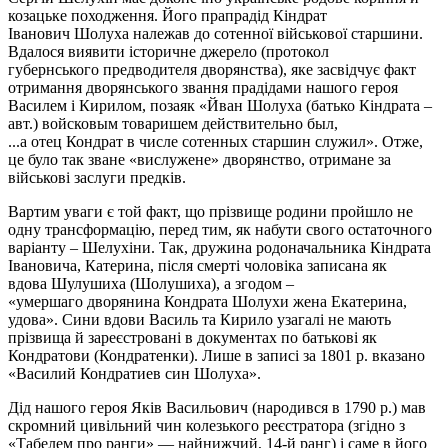
козацьке походження. Його прапрадід Кіндрат
Іванович
Шолуха
належав до сотенної військової старшини.
Вдалося виявити історичне джерело (протокол
губернського
предводителя
дворянства), яке засвідчує факт
отримання дворянського звання прадідами нашого героя
Василем і Кирилом, позаяк «Йван
Шолуха
(батько Кіндрата –
авт.)
войсковым
товаришем
действительно
был
,
...а
отец
Кондрат в
числе
сотенных
старшин
служил
». Отже,
це було так зване «вислужене» дворянство, отримане за
військові заслуги предків.
Вартим уваги є той факт, що прізвище родини пройшло не
одну трансформацію, перед тим, як набути свого остаточного
варіанту –
Шелухіни
. Так, дружина родоначальника Кіндрата
Івановича, Катерина, після смерті чоловіка записана як
вдова
Шулушиха
(
Шолушиха
), а згодом –
«
умершаго
дворянина Кондрата
Шолухи
жена
Екатерина
,
удова». Сини вдови Василь та Кирило узагалі не мають
прізвища й зареєстровані в документах по батькові як
Кондратови (
Кондратенки
). Лише в записі за 1801 р. вказано
«
Василий
Кондратиев
син
Шолуха
».
Дід нашого героя Яків Васильович (народився в 1790 р.) мав
скромний цивільний чин колезького реєстратора (згідно з
«Табелем про ранги» — найнижчий, 14-й ранг) і саме в його