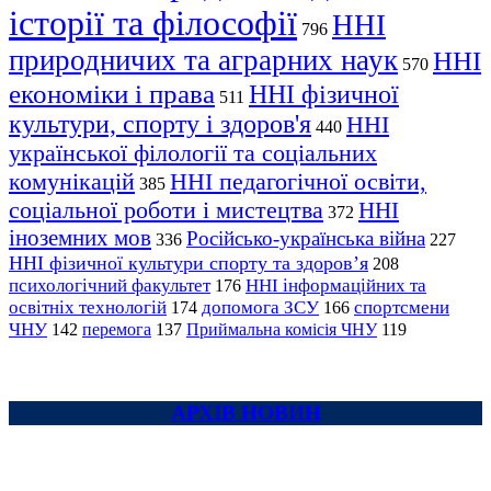
історії та філософії
ННІ
796
природничих та аграрних наук
ННІ
570
економіки і права
ННІ фізичної
511
культури, спорту і здоров'я
ННІ
440
української філології та соціальних
комунікацій
ННІ педагогічної освіти,
385
соціальної роботи і мистецтва
ННІ
372
іноземних мов
Російсько-українська війна
336
227
ННІ фізичної культури спорту та здоров’я
208
психологічний факультет
ННІ інформаційних та
176
освітніх технологій
допомога ЗСУ
спортсмени
174
166
ЧНУ
перемога
142
137
Приймальна комісія ЧНУ
119
АРХІВ НОВИН