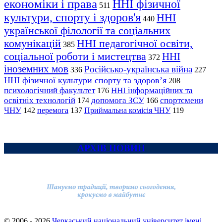
економіки і права
ННІ фізичної
511
культури, спорту і здоров'я
ННІ
440
української філології та соціальних
комунікацій
ННІ педагогічної освіти,
385
соціальної роботи і мистецтва
ННІ
372
іноземних мов
Російсько-українська війна
336
227
ННІ фізичної культури спорту та здоров’я
208
психологічний факультет
ННІ інформаційних та
176
освітніх технологій
допомога ЗСУ
спортсмени
174
166
ЧНУ
перемога
142
137
Приймальна комісія ЧНУ
119
АРХІВ НОВИН
© 2006 - 2026
Черкаський національний університет імені