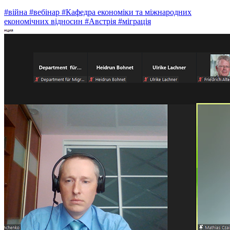
#війна
#вебінар
#Кафедра економіки та міжнародних
економічних відносин
#Австрія
#міграція