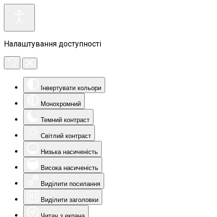
Налаштування доступності
Інвертувати кольори
Монохромний
Темний контраст
Світлий контраст
Низька насиченість
Висока насиченість
Виділити посилання
Виділити заголовки
Читач з екрана