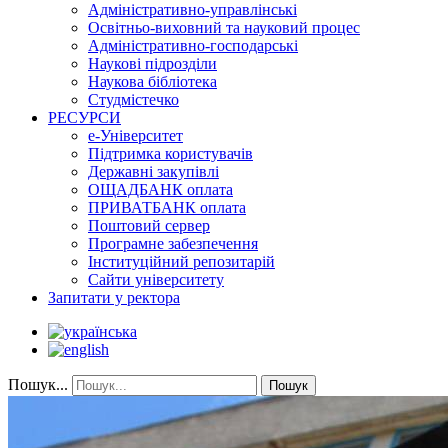
Адміністративно-управлінські
Освітньо-виховний та науковий процес
Адміністративно-господарські
Наукові підрозділи
Наукова бібліотека
Студмістечко
РЕСУРСИ
е-Університет
Підтримка користувачів
Державні закупівлі
ОЩАДБАНК оплата
ПРИВАТБАНК оплата
Поштовий сервер
Програмне забезпечення
Інституційний репозитарій
Сайти університету
Запитати у ректора
Пошук...
Пошук