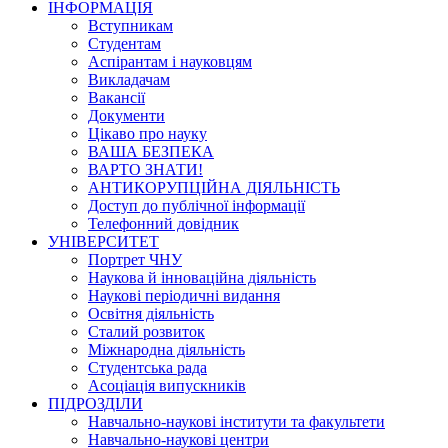
ІНФОРМАЦІЯ
Вступникам
Студентам
Аспірантам і науковцям
Викладачам
Вакансії
Документи
Цікаво про науку
ВАША БЕЗПЕКА
ВАРТО ЗНАТИ!
АНТИКОРУПЦІЙНА ДІЯЛЬНІСТЬ
Доступ до публічної інформації
Телефонний довідник
УНІВЕРСИТЕТ
Портрет ЧНУ
Наукова й інноваційна діяльність
Наукові періодичні видання
Освітня діяльність
Сталий розвиток
Міжнародна діяльність
Студентська рада
Асоціація випускників
ПІДРОЗДІЛИ
Навчально-наукові інститути та факультети
Навчально-наукові центри