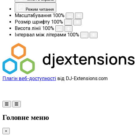
Режим читання
Масштабування
100
%
Розмір шрифту
100
%
Висота лінії
100
%
Інтервал між літерами
100
%
Плагін веб-доступності
від DJ-Extensions.com
Головне меню
×