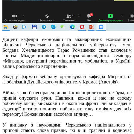
Доцент кафедри економіки та міжнародних економічних
відносин Черкаського національного університету імені
Богдана Хмельницького Тарас Ромащенко став ключовим
гостем Міждисциплінарного науково-дослідного семінару
«Міграція, внутрішні переміщення та мобільність в Україні:
вплив російського вторгнення».
Захід у форматі вебінару організувала кафедра Міграції та
глобалізації Дунайського університету
Кремса
(Австрія).
Війна, якою б несправедливою і кровопролитною не була, не
привід опускати руки. Навпаки, кожен із нас на своєму
робочому місці, військовий в окопі на фронті чи викладач в
аудиторії в тилу, повинен наближати таку омріяну для всіх
перемогу! Кожен своїми засобами впливу…
У випадку з науковцями Черкаського національного у
пригоді стають слова правди, які в ці трагічні й водночас