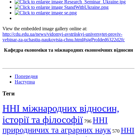
View the embedded image gallery online at:
http://cdu.edu.ua/news/vidomyi-avstriiskyi-universytet-proviv-
vebinar-za-uchastiu-naukovtsia-chnu.html#sigProIded6322d2fc
Кафедра економіки та міжнародних економічних відносин
Попередня
Наступна
Теги
ННІ міжнародних відносин,
історії та філософії
ННІ
796
природничих та аграрних наук
ННІ
570