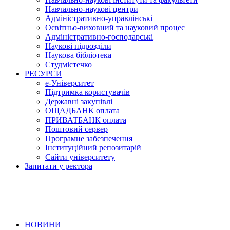
Навчально-наукові центри
Адміністративно-управлінські
Освітньо-виховний та науковий процес
Адміністративно-господарські
Наукові підрозділи
Наукова бібліотека
Студмістечко
РЕСУРСИ
е-Університет
Підтримка користувачів
Державні закупівлі
ОЩАДБАНК оплата
ПРИВАТБАНК оплата
Поштовий сервер
Програмне забезпечення
Інституційний репозитарій
Сайти університету
Запитати у ректора
НОВИНИ