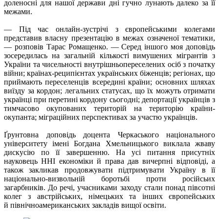
доленосні для нашої держави дні гучно лунають далеко за її
межами.
— Під час онлайн-зустрічі з європейськими колегами
представив власну презентацію в межах означеної тематики,
— розповів Тарас Ромащенко. — Серед іншого моя доповідь
зосередилась на загальній кількості вимушених мігрантів з
України та чисельності внутрішньопереселених осіб з початку
війни; країнах-реципієнтах українських біженців; регіонах, що
приймають переселенців всередині країни; основних шляхах
виїзду за кордон; легальних статусах, що їх можуть отримати
українці при перетині кордону сьогодні; депортації українців з
тимчасово окупованих територій на територію країни-
окупанта; міграційних перспективах за участю українців.
Ґрунтовна доповідь доцента Черкаського національного
університету імені Богдана Хмельницького виклала жваву
дискусію по її завершенню. На усі питання присутніх
науковець ННІ економіки й права дав вичерпні відповіді, а
також закликав продовжувати підтримувати Україну в її
національно-визвольній боротьбі проти російсьих
загарбників. До речі, учасниками заходу стали понад півсотні
колег з австрійських, німецьких та інших європейських
й північноамериканських закладів вищої освіти.