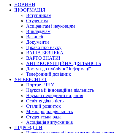
НОВИНИ
ІНФОРМАЦІЯ
Вступникам
Студентам
Аспірантам і науковцям
Викладачам
Вакансії
Документи
Цікаво про науку
ВАША БЕЗПЕКА
ВАРТО ЗНАТИ!
АНТИКОРУПЦІЙНА ДІЯЛЬНІСТЬ
Доступ до публічної інформації
Телефонний довідник
УНІВЕРСИТЕТ
Портрет ЧНУ
Наукова й інноваційна діяльність
Наукові періодичні видання
Освітня діяльність
Сталий розвиток
Міжнародна діяльність
Студентська рада
Асоціація випускників
ПІДРОЗДІЛИ
Навчально-наукові інститути та факультети