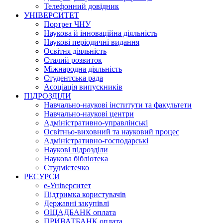
Телефонний довідник
УНІВЕРСИТЕТ
Портрет ЧНУ
Наукова й інноваційна діяльність
Наукові періодичні видання
Освітня діяльність
Сталий розвиток
Міжнародна діяльність
Студентська рада
Асоціація випускників
ПІДРОЗДІЛИ
Навчально-наукові інститути та факультети
Навчально-наукові центри
Адміністративно-управлінські
Освітньо-виховний та науковий процес
Адміністративно-господарські
Наукові підрозділи
Наукова бібліотека
Студмістечко
РЕСУРСИ
е-Університет
Підтримка користувачів
Державні закупівлі
ОЩАДБАНК оплата
ПРИВАТБАНК оплата