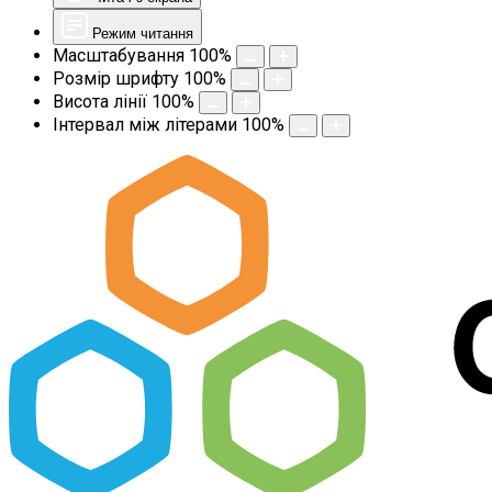
Режим читання
Масштабування
100
%
Розмір шрифту
100
%
Висота лінії
100
%
Інтервал між літерами
100
%