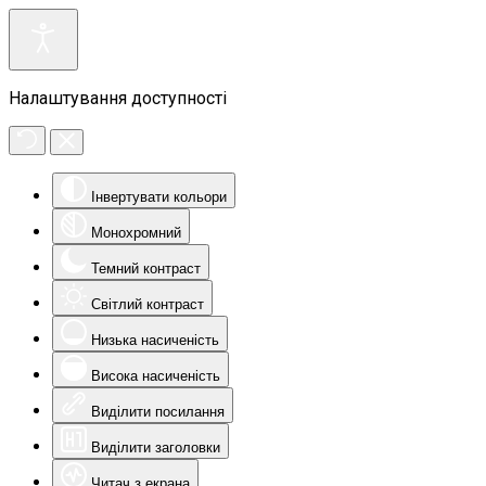
Налаштування доступності
Інвертувати кольори
Монохромний
Темний контраст
Світлий контраст
Низька насиченість
Висока насиченість
Виділити посилання
Виділити заголовки
Читач з екрана