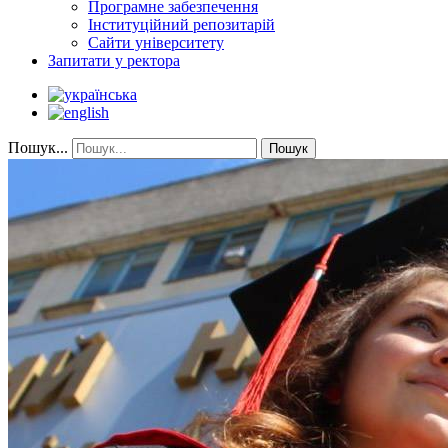
Програмне забезпечення
Інституційний репозитарій
Сайти університету
Запитати у ректора
Пошук...
Пошук