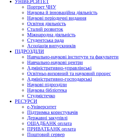
УНІВЕРСИТЕТ
Портрет ЧНУ
Наукова й інноваційна діяльність
Наукові періодичні видання
Освітня діяльність
Сталий розвиток
Міжнародна діяльність
Студентська рада
Асоціація випускників
ПІДРОЗДІЛИ
Навчально-наукові інститути та факультети
Навчально-наукові центри
Адміністративно-управлінські
Освітньо-виховний та науковий процес
Адміністративно-господарські
Наукові підрозділи
Наукова бібліотека
Студмістечко
РЕСУРСИ
е-Університет
Підтримка користувачів
Державні закупівлі
ОЩАДБАНК оплата
ПРИВАТБАНК оплата
Поштовий сервер