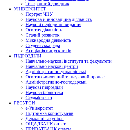
Телефонний довідник
УНІВЕРСИТЕТ
Портрет ЧНУ
Наукова й інноваційна діяльність
Наукові періодичні видання
Освітня діяльність
Сталий розвиток
Міжнародна діяльність
Студентська рада
Асоціація випускників
ПІДРОЗДІЛИ
Навчально-наукові інститути та факультети
Навчально-наукові центри
Адміністративно-управлінські
Освітньо-виховний та науковий процес
Адміністративно-господарські
Наукові підрозділи
Наукова бібліотека
Студмістечко
РЕСУРСИ
е-Університет
Підтримка користувачів
Державні закупівлі
ОЩАДБАНК оплата
ПРИВАТБАНК оплата