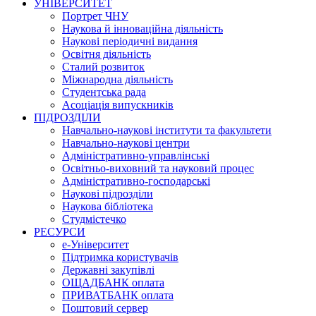
УНІВЕРСИТЕТ
Портрет ЧНУ
Наукова й інноваційна діяльність
Наукові періодичні видання
Освітня діяльність
Сталий розвиток
Міжнародна діяльність
Студентська рада
Асоціація випускників
ПІДРОЗДІЛИ
Навчально-наукові інститути та факультети
Навчально-наукові центри
Адміністративно-управлінські
Освітньо-виховний та науковий процес
Адміністративно-господарські
Наукові підрозділи
Наукова бібліотека
Студмістечко
РЕСУРСИ
е-Університет
Підтримка користувачів
Державні закупівлі
ОЩАДБАНК оплата
ПРИВАТБАНК оплата
Поштовий сервер