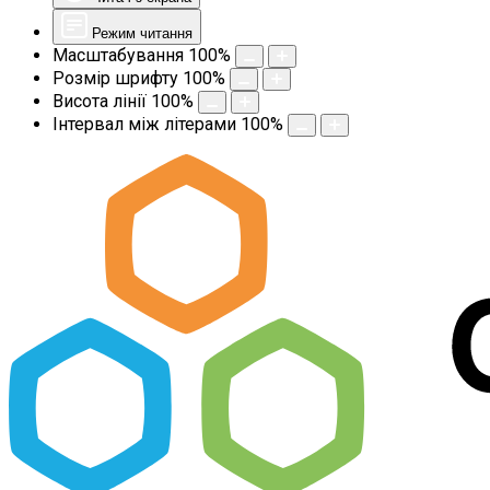
Режим читання
Масштабування
100
%
Розмір шрифту
100
%
Висота лінії
100
%
Інтервал між літерами
100
%