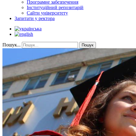
Програмне забезпечення
Інституційний репозитарій
Сайти університету
Запитати у ректора
Пошук...
Пошук