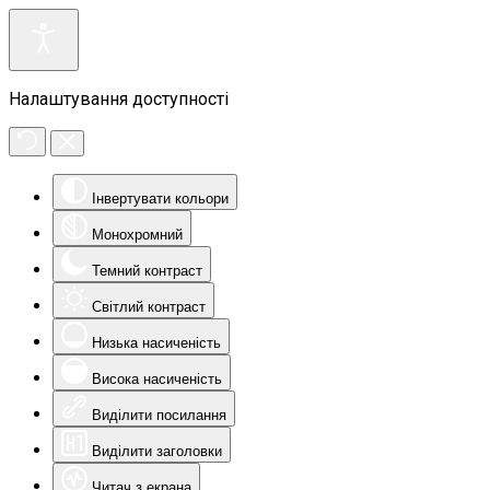
Налаштування доступності
Інвертувати кольори
Монохромний
Темний контраст
Світлий контраст
Низька насиченість
Висока насиченість
Виділити посилання
Виділити заголовки
Читач з екрана