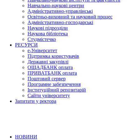
Навчально-наукові центри
Адміністративно-управлінські
Освітньо-виховний та науковий процес
Адміністративно-господарські
Наукові підрозділи
Наукова бібліотека
Студмістечко
РЕСУРСИ
е-Університет
Підтримка користувачів
Державні закупівлі
ОЩАДБАНК оплата
ПРИВАТБАНК оплата
Поштовий сервер
Програмне забезпечення
Інституційний репозитарій
Сайти університету
Запитати у ректора
НОВИНИ