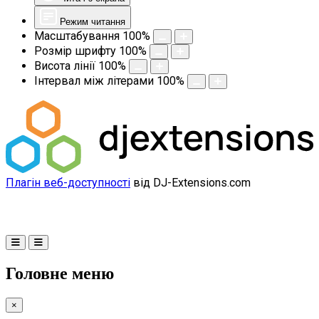
Режим читання
Масштабування
100
%
Розмір шрифту
100
%
Висота лінії
100
%
Інтервал між літерами
100
%
Плагін веб-доступності
від DJ-Extensions.com
Головне меню
×