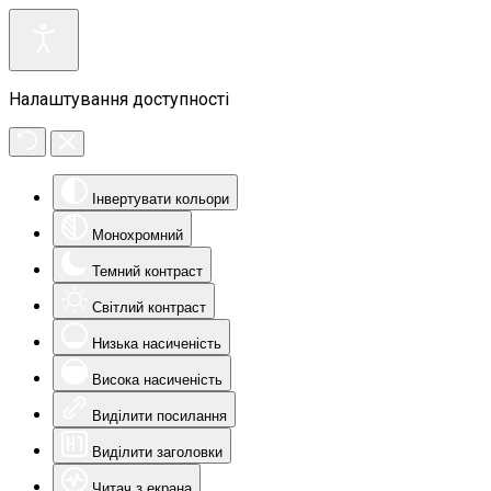
Налаштування доступності
Інвертувати кольори
Монохромний
Темний контраст
Світлий контраст
Низька насиченість
Висока насиченість
Виділити посилання
Виділити заголовки
Читач з екрана