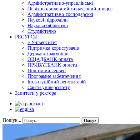
Адміністративно-управлінські
Освітньо-виховний та науковий процес
Адміністративно-господарські
Наукові підрозділи
Наукова бібліотека
Студмістечко
РЕСУРСИ
е-Університет
Підтримка користувачів
Державні закупівлі
ОЩАДБАНК оплата
ПРИВАТБАНК оплата
Поштовий сервер
Програмне забезпечення
Інституційний репозитарій
Сайти університету
Запитати у ректора
Пошук...
Пошук