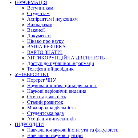
ІНФОРМАЦІЯ
Вступникам
Студентам
Аспірантам і науковцям
Викладачам
Вакансії
Документи
Цікаво про науку
ВАША БЕЗПЕКА
ВАРТО ЗНАТИ!
АНТИКОРУПЦІЙНА ДІЯЛЬНІСТЬ
Доступ до публічної інформації
Телефонний довідник
УНІВЕРСИТЕТ
Портрет ЧНУ
Наукова й інноваційна діяльність
Наукові періодичні видання
Освітня діяльність
Сталий розвиток
Міжнародна діяльність
Студентська рада
Асоціація випускників
ПІДРОЗДІЛИ
Навчально-наукові інститути та факультети
Навчально-наукові центри