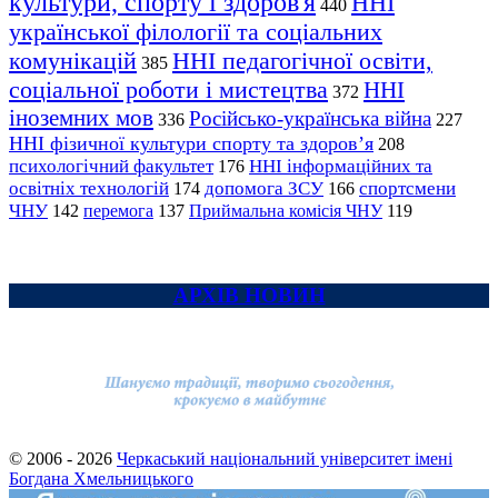
культури, спорту і здоров'я
ННІ
440
української філології та соціальних
комунікацій
ННІ педагогічної освіти,
385
соціальної роботи і мистецтва
ННІ
372
іноземних мов
Російсько-українська війна
336
227
ННІ фізичної культури спорту та здоров’я
208
психологічний факультет
ННІ інформаційних та
176
освітніх технологій
допомога ЗСУ
спортсмени
174
166
ЧНУ
перемога
142
137
Приймальна комісія ЧНУ
119
АРХІВ НОВИН
© 2006 - 2026
Черкаський національний університет імені
Богдана Хмельницького