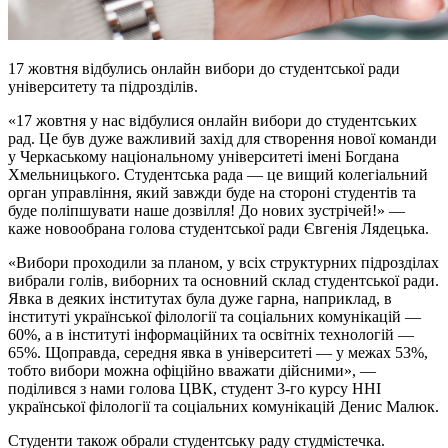
17 жовтня відбулись онлайн вибори до студентської ради
університету та підрозділів.
«17 жовтня у нас відбулися онлайн вибори до студентських
рад. Це був дуже важливий захід для створення нової команди
у Черкаському національному університеті імені Богдана
Хмельницького. Студентська рада — це вищий колегіальний
орган управління, який завжди буде на стороні студентів та
буде поліпшувати наше дозвілля! До нових зустрічей!» —
каже новообрана голова студентської ради Євгенія Лядецька.
«Вибори проходили за планом, у всіх структурних підрозділах
вибрали голів, виборних та основний склад студентської ради.
Явка в деяких інститутах була дуже гарна, наприклад, в
інституті української філології та соціальних комунікацій —
60%, а в інституті інформаційних та освітніх технологій —
65%. Щоправда, середня явка в університеті — у межах 53%,
тобто вибори можна офіційно вважати дійсними», —
поділився з нами голова ЦВК, студент 3-го курсу ННІ
української філології та соціальних комунікацій Денис Малюк.
Студенти також обрали студентську раду студмістечка.