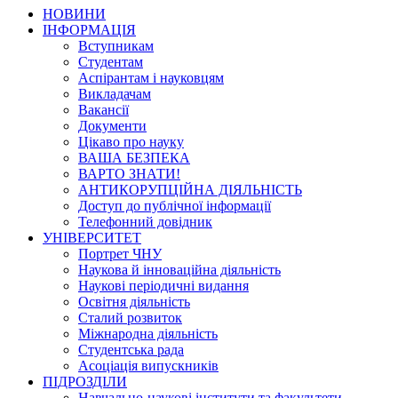
НОВИНИ
ІНФОРМАЦІЯ
Вступникам
Студентам
Аспірантам і науковцям
Викладачам
Вакансії
Документи
Цікаво про науку
ВАША БЕЗПЕКА
ВАРТО ЗНАТИ!
АНТИКОРУПЦІЙНА ДІЯЛЬНІСТЬ
Доступ до публічної інформації
Телефонний довідник
УНІВЕРСИТЕТ
Портрет ЧНУ
Наукова й інноваційна діяльність
Наукові періодичні видання
Освітня діяльність
Сталий розвиток
Міжнародна діяльність
Студентська рада
Асоціація випускників
ПІДРОЗДІЛИ
Навчально-наукові інститути та факультети