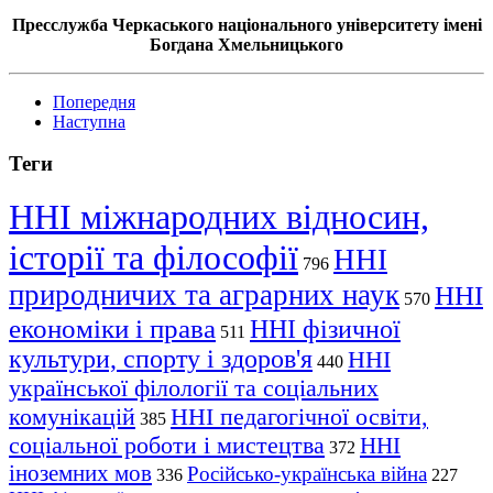
Пресслужба Черкаського національного університету імені
Богдана Хмельницького
Попередня
Наступна
Теги
ННІ міжнародних відносин,
історії та філософії
ННІ
796
природничих та аграрних наук
ННІ
570
економіки і права
ННІ фізичної
511
культури, спорту і здоров'я
ННІ
440
української філології та соціальних
комунікацій
ННІ педагогічної освіти,
385
соціальної роботи і мистецтва
ННІ
372
іноземних мов
Російсько-українська війна
336
227