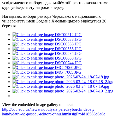
усвідомленого вибору, адже майбутній ректор визначатиме
курс університету на роки вперед.
Нагадаємо, вибори ректора Черкаського національного
університету імені Богдана Хмельницького відбудуться 26
березня.
View the embedded image gallery online at:
http://cdu.edu.ua/news/vidbulysia-peredvyborchi-debaty-
kandydativ-na-posadu-rektora-chnu.html#sigProId18566c6a6e