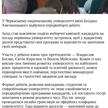
У Черкаському національному університеті імені Богдана
Хмельницького відбулися передвиборчі дебати.
Захід став важливою подією виборчої кампанії: кандидати на
посаду керівника університету зустрілися, щоб у відкритому
діалозі представити свої програми та відповісти на запитання
своїх виборців.
Участь у дебатах взяли троє претендентів — Владислав
Боєчко, Євген Кирилюк та Василь Мойсієнко. Кожен із них
виклав своє бачення розвитку університету на найближчі
роки: пріоритети в науковій та освітній діяльності, шляхи
підвищення якості навчання, перспективи міжнародної
співпраці та стратегічні завдання для закладу.
Формат дебатів дозволив викладачам, студентам та
співробітникам університету не лише ознайомитися з
передвиборчими програмами кандидатів, а й поставити гострі
запитання в режимі реального часу. Під час заходу
проводилася онлайн-трансляція на офіційних плаформах
університету. Така відкрита дискусія — важливий крок до