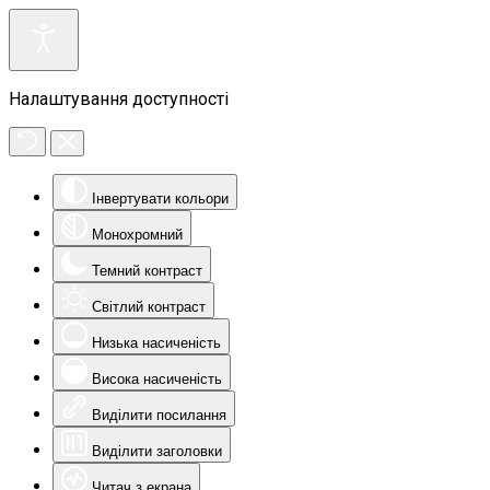
Налаштування доступності
Інвертувати кольори
Монохромний
Темний контраст
Світлий контраст
Низька насиченість
Висока насиченість
Виділити посилання
Виділити заголовки
Читач з екрана