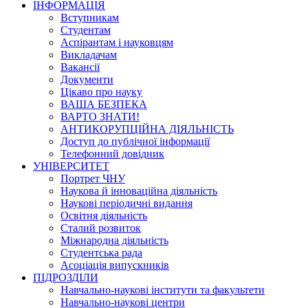
ІНФОРМАЦІЯ
Вступникам
Студентам
Аспірантам і науковцям
Викладачам
Вакансії
Документи
Цікаво про науку
ВАША БЕЗПЕКА
ВАРТО ЗНАТИ!
АНТИКОРУПЦІЙНА ДІЯЛЬНІСТЬ
Доступ до публічної інформації
Телефонний довідник
УНІВЕРСИТЕТ
Портрет ЧНУ
Наукова й інноваційна діяльність
Наукові періодичні видання
Освітня діяльність
Сталий розвиток
Міжнародна діяльність
Студентська рада
Асоціація випускників
ПІДРОЗДІЛИ
Навчально-наукові інститути та факультети
Навчально-наукові центри