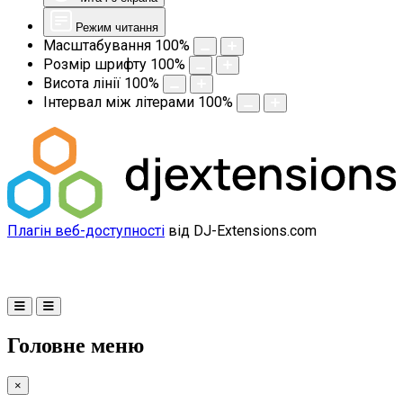
Режим читання
Масштабування
100
%
Розмір шрифту
100
%
Висота лінії
100
%
Інтервал між літерами
100
%
Плагін веб-доступності
від DJ-Extensions.com
Головне меню
×