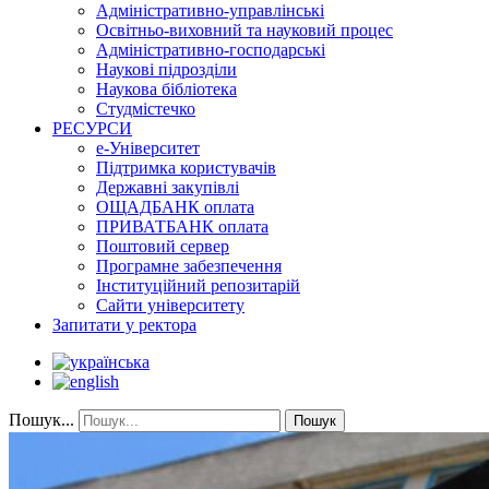
Адміністративно-управлінські
Освітньо-виховний та науковий процес
Адміністративно-господарські
Наукові підрозділи
Наукова бібліотека
Студмістечко
РЕСУРСИ
е-Університет
Підтримка користувачів
Державні закупівлі
ОЩАДБАНК оплата
ПРИВАТБАНК оплата
Поштовий сервер
Програмне забезпечення
Інституційний репозитарій
Сайти університету
Запитати у ректора
Пошук...
Пошук