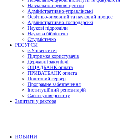
Навчально-наукові центри
Адміністративно-управлінські
Освітньо-виховний та науковий процес
Адміністративно-господарські
Наукові підрозділи
Наукова бібліотека
Студмістечко
РЕСУРСИ
е-Університет
Підтримка користувачів
Державні закупівлі
ОЩАДБАНК оплата
ПРИВАТБАНК оплата
Поштовий сервер
Програмне забезпечення
Інституційний репозитарій
Сайти університету
Запитати у ректора
НОВИНИ