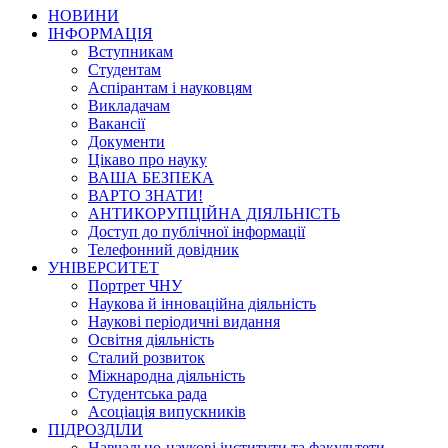
НОВИНИ
ІНФОРМАЦІЯ
Вступникам
Студентам
Аспірантам і науковцям
Викладачам
Вакансії
Документи
Цікаво про науку
ВАША БЕЗПЕКА
ВАРТО ЗНАТИ!
АНТИКОРУПЦІЙНА ДІЯЛЬНІСТЬ
Доступ до публічної інформації
Телефонний довідник
УНІВЕРСИТЕТ
Портрет ЧНУ
Наукова й інноваційна діяльність
Наукові періодичні видання
Освітня діяльність
Сталий розвиток
Міжнародна діяльність
Студентська рада
Асоціація випускників
ПІДРОЗДІЛИ
Навчально-наукові інститути та факультети