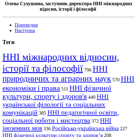
Олена Сухушина, з
аступник директора ННІ міжнародних
відосин, історії і філософії
Попередня
Наступна
Теги
ННІ міжнародних відносин,
історії та філософії
ННІ
796
природничих та аграрних наук
ННІ
570
економіки і права
ННІ фізичної
511
культури, спорту і здоров'я
ННІ
440
української філології та соціальних
комунікацій
ННІ педагогічної освіти,
385
соціальної роботи і мистецтва
ННІ
372
іноземних мов
Російсько-українська війна
336
227
ННІ фізичної культури спорту та здоров’я
208