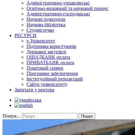
Адміністративно-управлінські
Освітньо-виховний та науковий процес
Адміністративно-господарські
Наукові підрозділи
Наукова бібліотека
Студмістечко
РЕСУРСИ
е-Університет
Підтримка користувачів
Державні закупівлі
ОЩАДБАНК оплата
ПРИВАТБАНК оплата
Поштовий сервер
Програмне забезпечення
Інституційний репозитарій
Сайти університету
Запитати у ректора
Пошук...
Пошук