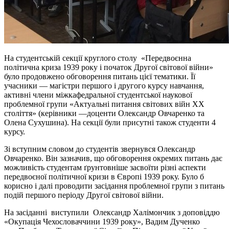
На студентській секції круглого столу «Передвоєнна
політична криза 1939 року і початок Другої світової війни»
було продовжено обговорення питань цієї тематики. Її
учасники — магістри першого і другого курсу навчання,
активні члени міжкафедральної студентської наукової
проблемної групи «Актуальні питання світових війн ХХ
століття» (керівники —доценти Олександр Овчаренко та
Олена Сухушина). На секції були присутні також студенти 4
курсу.
Зі вступним словом до студентів звернувся Олександр
Овчаренко. Він зазначив, що обговорення окремих питань дає
можливість студентам ґрунтовніше засвоїти різні аспекти
передвоєної політичної кризи в Європі 1939 року. Було б
корисно і далі проводити засідання проблемної групи з питань
подій першого періоду Другої світової війни.
На засіданні виступили Олександр Халімончик з доповіддю
«Окупація Чехословаччини 1939 року», Вадим Дученко