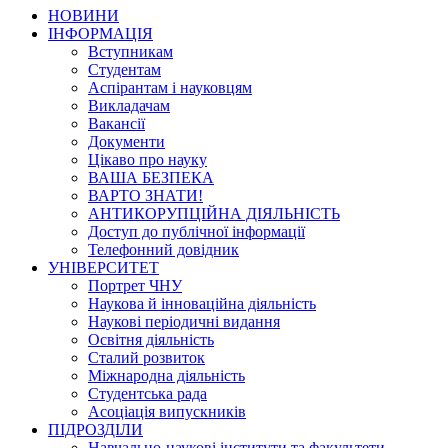
НОВИНИ
ІНФОРМАЦІЯ
Вступникам
Студентам
Аспірантам і науковцям
Викладачам
Вакансії
Документи
Цікаво про науку
ВАША БЕЗПЕКА
ВАРТО ЗНАТИ!
АНТИКОРУПЦІЙНА ДІЯЛЬНІСТЬ
Доступ до публічної інформації
Телефонний довідник
УНІВЕРСИТЕТ
Портрет ЧНУ
Наукова й інноваційна діяльність
Наукові періодичні видання
Освітня діяльність
Сталий розвиток
Міжнародна діяльність
Студентська рада
Асоціація випускників
ПІДРОЗДІЛИ
Навчально-наукові інститути та факультети