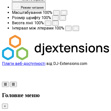
Режим читання
Масштабування
100
%
Розмір шрифту
100
%
Висота лінії
100
%
Інтервал між літерами
100
%
Плагін веб-доступності
від DJ-Extensions.com
Головне меню
×