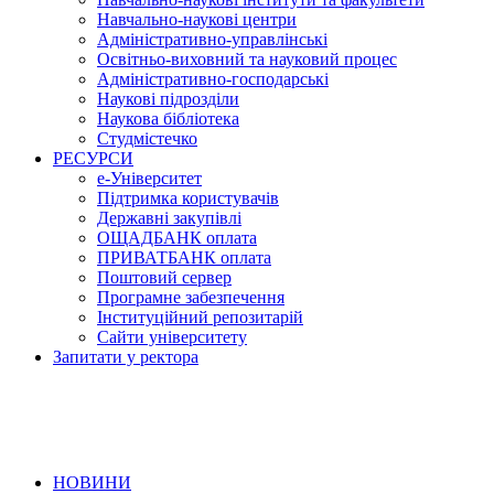
Навчально-наукові центри
Адміністративно-управлінські
Освітньо-виховний та науковий процес
Адміністративно-господарські
Наукові підрозділи
Наукова бібліотека
Студмістечко
РЕСУРСИ
е-Університет
Підтримка користувачів
Державні закупівлі
ОЩАДБАНК оплата
ПРИВАТБАНК оплата
Поштовий сервер
Програмне забезпечення
Інституційний репозитарій
Сайти університету
Запитати у ректора
НОВИНИ