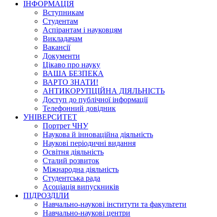
ІНФОРМАЦІЯ
Вступникам
Студентам
Аспірантам і науковцям
Викладачам
Вакансії
Документи
Цікаво про науку
ВАША БЕЗПЕКА
ВАРТО ЗНАТИ!
АНТИКОРУПЦІЙНА ДІЯЛЬНІСТЬ
Доступ до публічної інформації
Телефонний довідник
УНІВЕРСИТЕТ
Портрет ЧНУ
Наукова й інноваційна діяльність
Наукові періодичні видання
Освітня діяльність
Сталий розвиток
Міжнародна діяльність
Студентська рада
Асоціація випускників
ПІДРОЗДІЛИ
Навчально-наукові інститути та факультети
Навчально-наукові центри