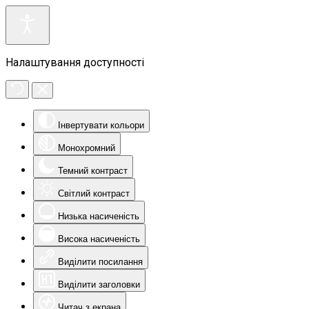
Налаштування доступності
Інвертувати кольори
Монохромний
Темний контраст
Світлий контраст
Низька насиченість
Висока насиченість
Виділити посилання
Виділити заголовки
Читач з екрана