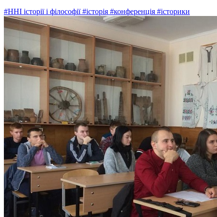
#ННІ історії і філософії
#історія
#конференція
#історики