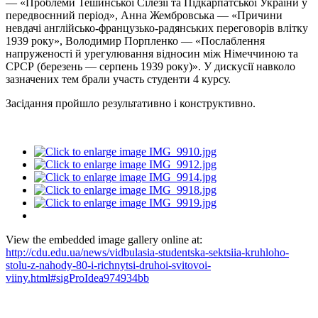
— «Проблеми Тешинської Сілезії та Підкарпатської України у
передвоєнний період», Анна Жембровська — «Причини
невдачі англійсько-французько-радянських переговорів влітку
1939 року», Володимир Порпленко — «Послаблення
напруженості й урегулювання відносин між Німеччиною та
СРСР (березень — серпень 1939 року)». У дискусії навколо
зазначених тем брали участь студенти 4 курсу.
Засідання пройшло результативно і конструктивно.
View the embedded image gallery online at:
http://cdu.edu.ua/news/vidbulasia-studentska-sektsiia-kruhloho-
stolu-z-nahody-80-i-richnytsi-druhoi-svitovoi-
viiny.html#sigProIdea974934bb