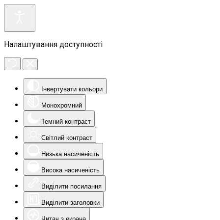
Налаштування доступності
Інвертувати кольори
Монохромний
Темний контраст
Світлий контраст
Низька насиченість
Висока насиченість
Виділити посилання
Виділити заголовки
Читач з екрана