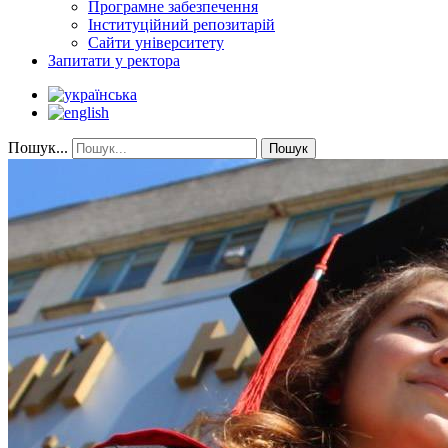
Програмне забезпечення
Інституційний репозитарій
Сайти університету
Запитати у ректора
Пошук...
Пошук