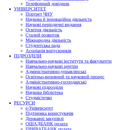
Телефонний довідник
УНІВЕРСИТЕТ
Портрет ЧНУ
Наукова й інноваційна діяльність
Наукові періодичні видання
Освітня діяльність
Сталий розвиток
Міжнародна діяльність
Студентська рада
Асоціація випускників
ПІДРОЗДІЛИ
Навчально-наукові інститути та факультети
Навчально-наукові центри
Адміністративно-управлінські
Освітньо-виховний та науковий процес
Адміністративно-господарські
Наукові підрозділи
Наукова бібліотека
Студмістечко
РЕСУРСИ
е-Університет
Підтримка користувачів
Державні закупівлі
ОЩАДБАНК оплата
ПРИВАТБАНК оплата