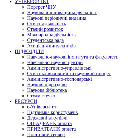
УНІВЕРСИТЕТ
Портрет ЧНУ
Наукова й інноваційна діяльність
Наукові періодичні видання
Освітня діяльність
Сталий розвиток
Міжнародна діяльність
Студентська рада
Асоціація випускників
ПІДРОЗДІЛИ
Навчально-наукові інститути та факультети
Навчально-наукові центри
Адміністративно-управлінські
Освітньо-виховний та науковий процес
Адміністративно-господарські
Наукові підрозділи
Наукова бібліотека
Студмістечко
РЕСУРСИ
е-Університет
Підтримка користувачів
Державні закупівлі
ОЩАДБАНК оплата
ПРИВАТБАНК оплата
Поштовий сервер