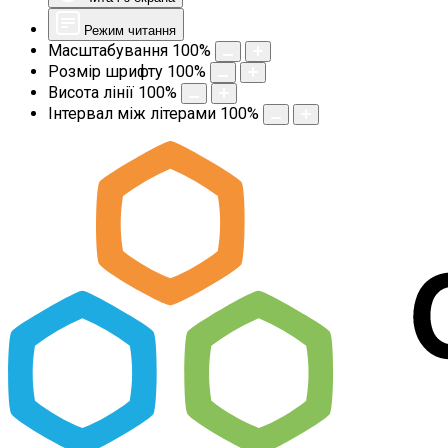
Режим читання
Масштабування
100
%
Розмір шрифту
100
%
Висота лінії
100
%
Інтервал між літерами
100
%