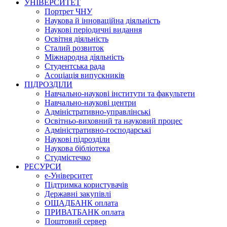
УНІВЕРСИТЕТ
Портрет ЧНУ
Наукова й інноваційна діяльність
Наукові періодичні видання
Освітня діяльність
Сталий розвиток
Міжнародна діяльність
Студентська рада
Асоціація випускників
ПІДРОЗДІЛИ
Навчально-наукові інститути та факультети
Навчально-наукові центри
Адміністративно-управлінські
Освітньо-виховний та науковий процес
Адміністративно-господарські
Наукові підрозділи
Наукова бібліотека
Студмістечко
РЕСУРСИ
е-Університет
Підтримка користувачів
Державні закупівлі
ОЩАДБАНК оплата
ПРИВАТБАНК оплата
Поштовий сервер