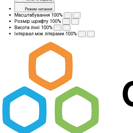
Режим читання
Масштабування
100
%
Розмір шрифту
100
%
Висота лінії
100
%
Інтервал між літерами
100
%