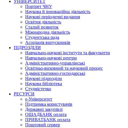
УНІВЕРСИТЕТ
Портрет ЧНУ
Наукова й інноваційна діяльність
Наукові періодичні видання
Освітня діяльність
Сталий розвиток
Міжнародна діяльність
Студентська рада
Асоціація випускників
ПІДРОЗДІЛИ
Навчально-наукові інститути та факультети
Навчально-наукові центри
Адміністративно-управлінські
Освітньо-виховний та науковий процес
Адміністративно-господарські
Наукові підрозділи
Наукова бібліотека
Студмістечко
РЕСУРСИ
е-Університет
Підтримка користувачів
Державні закупівлі
ОЩАДБАНК оплата
ПРИВАТБАНК оплата
Поштовий сервер