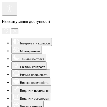
Налаштування доступності
Інвертувати кольори
Монохромний
Темний контраст
Світлий контраст
Низька насиченість
Висока насиченість
Виділити посилання
Виділити заголовки
Читач з екрана