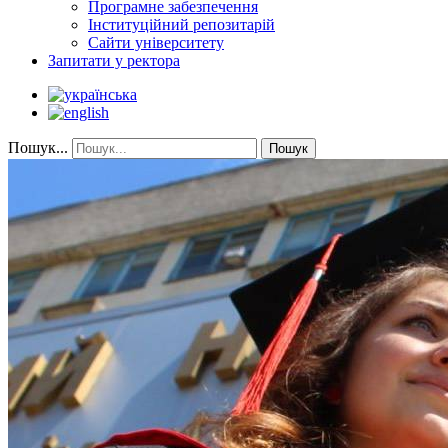
Програмне забезпечення
Інституційний репозитарій
Сайти університету
Запитати у ректора
Пошук...
Пошук