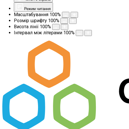
Режим читання
Масштабування
100
%
Розмір шрифту
100
%
Висота лінії
100
%
Інтервал між літерами
100
%