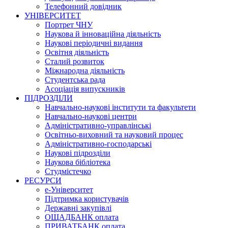
Телефонний довідник
УНІВЕРСИТЕТ
Портрет ЧНУ
Наукова й інноваційна діяльність
Наукові періодичні видання
Освітня діяльність
Сталий розвиток
Міжнародна діяльність
Студентська рада
Асоціація випускників
ПІДРОЗДІЛИ
Навчально-наукові інститути та факультети
Навчально-наукові центри
Адміністративно-управлінські
Освітньо-виховний та науковий процес
Адміністративно-господарські
Наукові підрозділи
Наукова бібліотека
Студмістечко
РЕСУРСИ
е-Університет
Підтримка користувачів
Державні закупівлі
ОЩАДБАНК оплата
ПРИВАТБАНК оплата