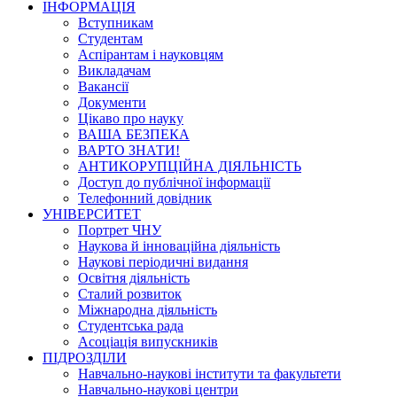
ІНФОРМАЦІЯ
Вступникам
Студентам
Аспірантам і науковцям
Викладачам
Вакансії
Документи
Цікаво про науку
ВАША БЕЗПЕКА
ВАРТО ЗНАТИ!
АНТИКОРУПЦІЙНА ДІЯЛЬНІСТЬ
Доступ до публічної інформації
Телефонний довідник
УНІВЕРСИТЕТ
Портрет ЧНУ
Наукова й інноваційна діяльність
Наукові періодичні видання
Освітня діяльність
Сталий розвиток
Міжнародна діяльність
Студентська рада
Асоціація випускників
ПІДРОЗДІЛИ
Навчально-наукові інститути та факультети
Навчально-наукові центри