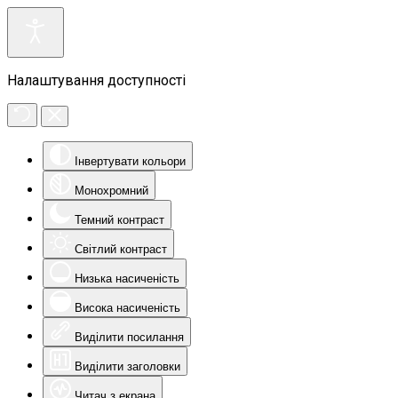
Налаштування доступності
Інвертувати кольори
Монохромний
Темний контраст
Світлий контраст
Низька насиченість
Висока насиченість
Виділити посилання
Виділити заголовки
Читач з екрана