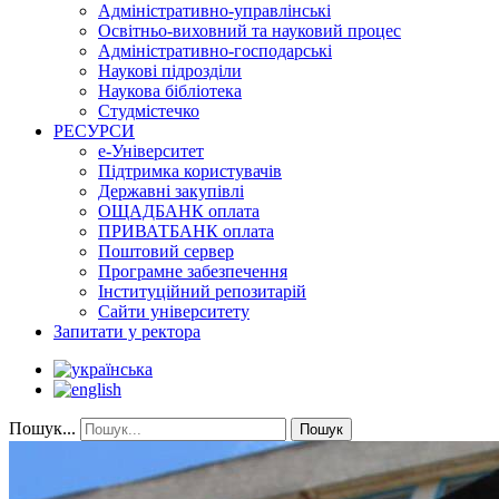
Адміністративно-управлінські
Освітньо-виховний та науковий процес
Адміністративно-господарські
Наукові підрозділи
Наукова бібліотека
Студмістечко
РЕСУРСИ
е-Університет
Підтримка користувачів
Державні закупівлі
ОЩАДБАНК оплата
ПРИВАТБАНК оплата
Поштовий сервер
Програмне забезпечення
Інституційний репозитарій
Сайти університету
Запитати у ректора
Пошук...
Пошук