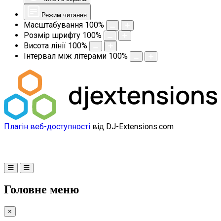
Режим читання
Масштабування
100
%
Розмір шрифту
100
%
Висота лінії
100
%
Інтервал між літерами
100
%
Плагін веб-доступності
від DJ-Extensions.com
Головне меню
×