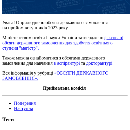
Увага! Оприлюднено обсяги державного замовлення
на
прийом
вступників 2023 року.
Міністерством освіти
і
науки України затверджено
фіксовані
обсяги державного замовлення для здобуття освітнього
ступеня "магістр".
Також можна ознайомитися з обсягами державного
замовлення для навчання
в аспірантурі
та
докторантурі
Вся інформація у рубриці
«ОБСЯГИ ДЕРЖАВНОГО
ЗАМОВЛЕННЯ».
Приймальна комісія
Попередня
Наступна
Теги