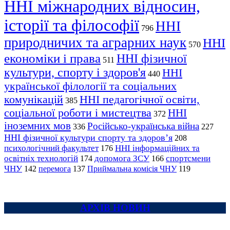
ННІ міжнародних відносин,
історії та філософії
ННІ
796
природничих та аграрних наук
ННІ
570
економіки і права
ННІ фізичної
511
культури, спорту і здоров'я
ННІ
440
української філології та соціальних
комунікацій
ННІ педагогічної освіти,
385
соціальної роботи і мистецтва
ННІ
372
іноземних мов
Російсько-українська війна
336
227
ННІ фізичної культури спорту та здоров’я
208
психологічний факультет
ННІ інформаційних та
176
освітніх технологій
допомога ЗСУ
спортсмени
174
166
ЧНУ
перемога
142
137
Приймальна комісія ЧНУ
119
АРХІВ НОВИН