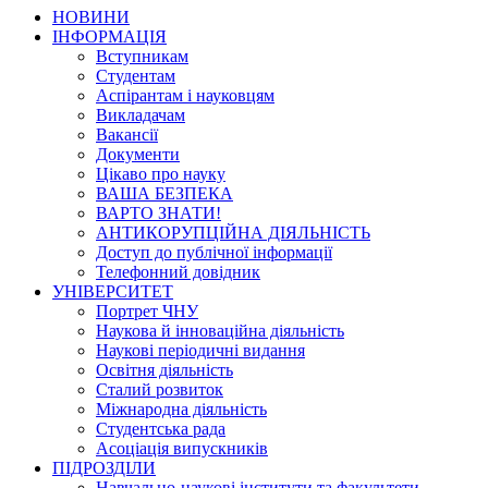
НОВИНИ
ІНФОРМАЦІЯ
Вступникам
Студентам
Аспірантам і науковцям
Викладачам
Вакансії
Документи
Цікаво про науку
ВАША БЕЗПЕКА
ВАРТО ЗНАТИ!
АНТИКОРУПЦІЙНА ДІЯЛЬНІСТЬ
Доступ до публічної інформації
Телефонний довідник
УНІВЕРСИТЕТ
Портрет ЧНУ
Наукова й інноваційна діяльність
Наукові періодичні видання
Освітня діяльність
Сталий розвиток
Міжнародна діяльність
Студентська рада
Асоціація випускників
ПІДРОЗДІЛИ
Навчально-наукові інститути та факультети