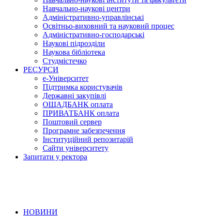
Навчально-наукові центри
Адміністративно-управлінські
Освітньо-виховний та науковий процес
Адміністративно-господарські
Наукові підрозділи
Наукова бібліотека
Студмістечко
РЕСУРСИ
е-Університет
Підтримка користувачів
Державні закупівлі
ОЩАДБАНК оплата
ПРИВАТБАНК оплата
Поштовий сервер
Програмне забезпечення
Інституційний репозитарій
Сайти університету
Запитати у ректора
НОВИНИ