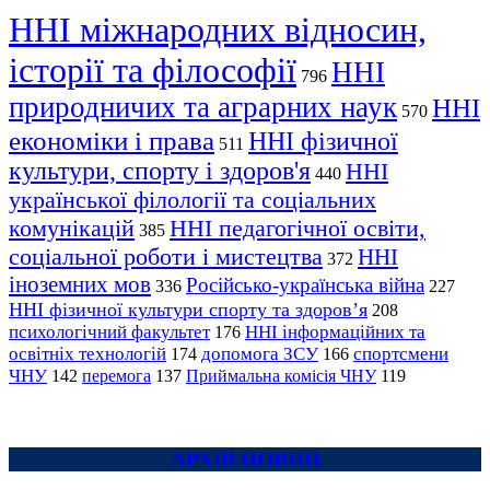
ННІ міжнародних відносин,
історії та філософії
ННІ
796
природничих та аграрних наук
ННІ
570
економіки і права
ННІ фізичної
511
культури, спорту і здоров'я
ННІ
440
української філології та соціальних
комунікацій
ННІ педагогічної освіти,
385
соціальної роботи і мистецтва
ННІ
372
іноземних мов
Російсько-українська війна
336
227
ННІ фізичної культури спорту та здоров’я
208
психологічний факультет
ННІ інформаційних та
176
освітніх технологій
допомога ЗСУ
спортсмени
174
166
ЧНУ
перемога
142
137
Приймальна комісія ЧНУ
119
АРХІВ НОВИН