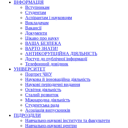
ІНФОРМАЦІЯ
Вступникам
Студентам
Аспірантам і науковцям
Викладачам
Вакансії
Документи
Цікаво про науку
ВАША БЕЗПЕКА
ВАРТО ЗНАТИ!
АНТИКОРУПЦІЙНА ДІЯЛЬНІСТЬ
Доступ до публічної інформації
Телефонний довідник
УНІВЕРСИТЕТ
Портрет ЧНУ
Наукова й інноваційна діяльність
Наукові періодичні видання
Освітня діяльність
Сталий розвиток
Міжнародна діяльність
Студентська рада
Асоціація випускників
ПІДРОЗДІЛИ
Навчально-наукові інститути та факультети
Навчально-наукові центри