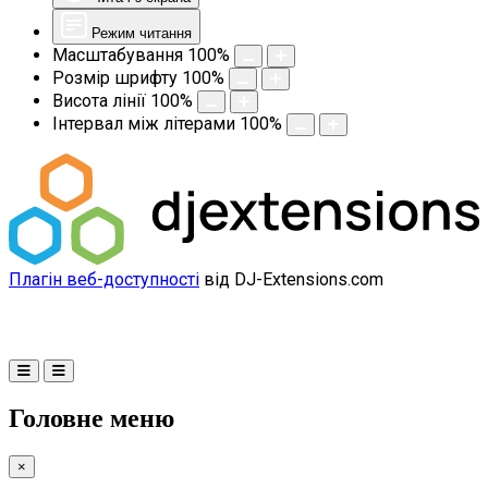
Режим читання
Масштабування
100
%
Розмір шрифту
100
%
Висота лінії
100
%
Інтервал між літерами
100
%
Плагін веб-доступності
від DJ-Extensions.com
Головне меню
×