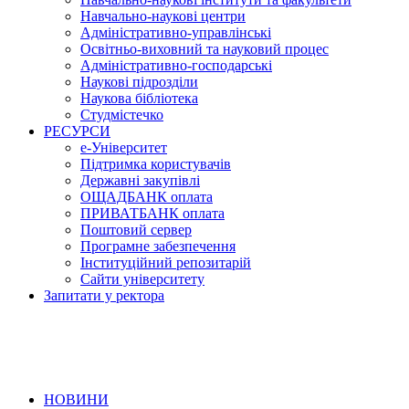
Навчально-наукові центри
Адміністративно-управлінські
Освітньо-виховний та науковий процес
Адміністративно-господарські
Наукові підрозділи
Наукова бібліотека
Студмістечко
РЕСУРСИ
е-Університет
Підтримка користувачів
Державні закупівлі
ОЩАДБАНК оплата
ПРИВАТБАНК оплата
Поштовий сервер
Програмне забезпечення
Інституційний репозитарій
Сайти університету
Запитати у ректора
НОВИНИ