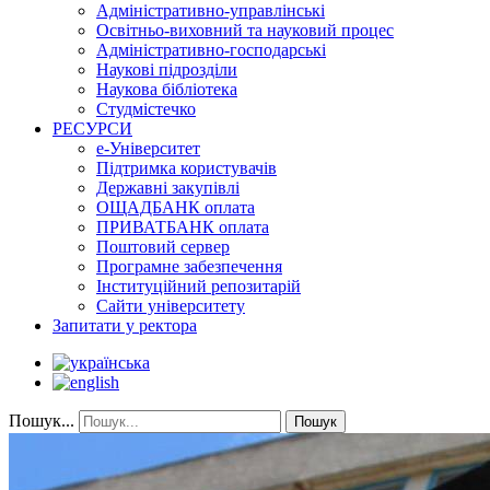
Адміністративно-управлінські
Освітньо-виховний та науковий процес
Адміністративно-господарські
Наукові підрозділи
Наукова бібліотека
Студмістечко
РЕСУРСИ
е-Університет
Підтримка користувачів
Державні закупівлі
ОЩАДБАНК оплата
ПРИВАТБАНК оплата
Поштовий сервер
Програмне забезпечення
Інституційний репозитарій
Сайти університету
Запитати у ректора
Пошук...
Пошук