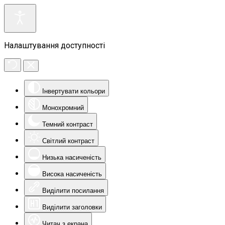
Налаштування доступності
Інвертувати кольори
Монохромний
Темний контраст
Світлий контраст
Низька насиченість
Висока насиченість
Виділити посилання
Виділити заголовки
Читач з екрана