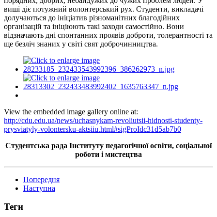
порядних, добрих, небайдужих до чужих проблем людей. У
виші діє потужний волонтерський рух. Студенти, викладачі
долучаються до ініціатив різноманітних благодійних
організацій та ініціюють такі заходи самостійно. Вони
відзначають дні спонтанних проявів доброти, толерантності та
ще безліч знаних у світі свят доброчинництва.
View the embedded image gallery online at:
http://cdu.edu.ua/news/uchasnykam-revoliutsii-hidnosti-studenty-
prysviatyly-volontersku-aktsiiu.html#sigProIdc31d5ab7b0
Студентська рада Інституту педагогічної освіти, соціальної
роботи і мистецтва
Попередня
Наступна
Теги