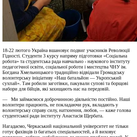
18-22 лютого Україна вшановує подвиг учасників Революції
Гідності. Студенти 3 курсу напряму підготовки «Соціальна
робота» та студентська рада навчально - наукового інституту
педагогічної освіти, соціальної роботи і мистецтва ЧНУ ім.
Богдана Хмельницького традиційно відвідали Громадську
волонтерську ініціативу «Наш батальйон — Укропський
сухпай». Там робили заготівки, пакували супові та борщові
набори для бійців, які захищають нас на передовій.
— Ми займаємося доброчинною діяльністю постійно. Наші
волонтери працюють, не покладаючи рук, вкладають у
волонтерську справу силу, натхнення, любов, — каже голова
студентської ради інституту Анастасія Щербата.
Нагадаємо, Черкаський національний університет не тільки
готує фахівців із багатьох спеціальностей, а й виховує