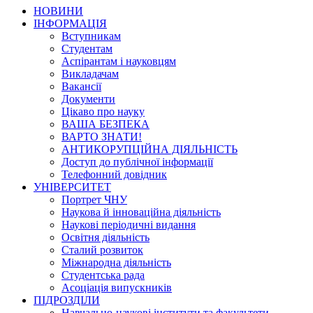
НОВИНИ
ІНФОРМАЦІЯ
Вступникам
Студентам
Аспірантам і науковцям
Викладачам
Вакансії
Документи
Цікаво про науку
ВАША БЕЗПЕКА
ВАРТО ЗНАТИ!
АНТИКОРУПЦІЙНА ДІЯЛЬНІСТЬ
Доступ до публічної інформації
Телефонний довідник
УНІВЕРСИТЕТ
Портрет ЧНУ
Наукова й інноваційна діяльність
Наукові періодичні видання
Освітня діяльність
Сталий розвиток
Міжнародна діяльність
Студентська рада
Асоціація випускників
ПІДРОЗДІЛИ
Навчально-наукові інститути та факультети