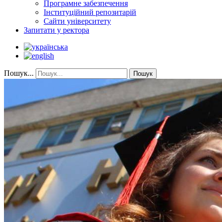
Програмне забезпечення
Інституційний репозитарій
Сайти університету
Запитати у ректора
Пошук...
Пошук