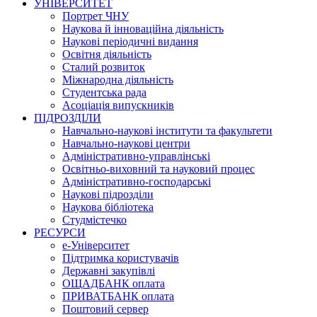
УНІВЕРСИТЕТ
Портрет ЧНУ
Наукова й інноваційна діяльність
Наукові періодичні видання
Освітня діяльність
Сталий розвиток
Міжнародна діяльність
Студентська рада
Асоціація випускників
ПІДРОЗДІЛИ
Навчально-наукові інститути та факультети
Навчально-наукові центри
Адміністративно-управлінські
Освітньо-виховний та науковий процес
Адміністративно-господарські
Наукові підрозділи
Наукова бібліотека
Студмістечко
РЕСУРСИ
е-Університет
Підтримка користувачів
Державні закупівлі
ОЩАДБАНК оплата
ПРИВАТБАНК оплата
Поштовий сервер