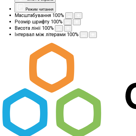
Режим читання
Масштабування
100
%
Розмір шрифту
100
%
Висота лінії
100
%
Інтервал між літерами
100
%