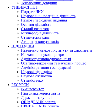
Телефонний довідник
УНІВЕРСИТЕТ
Портрет ЧНУ
Наукова й інноваційна діяльність
Наукові періодичні видання
Освітня діяльність
Сталий розвиток
Міжнародна діяльність
Студентська рада
Асоціація випускників
ПІДРОЗДІЛИ
Навчально-наукові інститути та факультети
Навчально-наукові центри
Адміністративно-управлінські
Освітньо-виховний та науковий процес
Адміністративно-господарські
Наукові підрозділи
Наукова бібліотека
Студмістечко
РЕСУРСИ
е-Університет
Підтримка користувачів
Державні закупівлі
ОЩАДБАНК оплата
ПРИВАТБАНК оплата