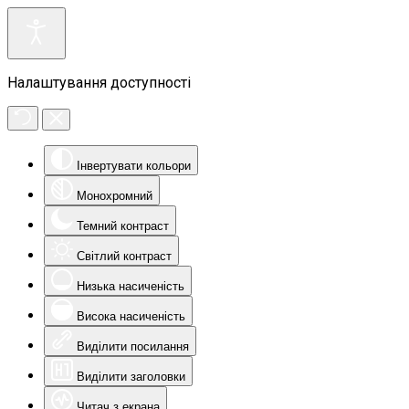
Налаштування доступності
Інвертувати кольори
Монохромний
Темний контраст
Світлий контраст
Низька насиченість
Висока насиченість
Виділити посилання
Виділити заголовки
Читач з екрана