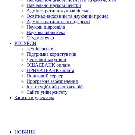
Навчально-наукові центри
Адміністративно-управлінські
Освітньо-виховний та науковий процес
Адміністративно-господарські
Наукові підрозділи
Наукова бібліотека
Студмістечко
РЕСУРСИ
е-Університет
Підтримка користувачів
Державні закупівлі
ОЩАДБАНК оплата
ПРИВАТБАНК оплата
Поштовий сервер
Програмне забезпечення
Інституційний репозитарій
Сайти університету
Запитати у ректора
НОВИНИ