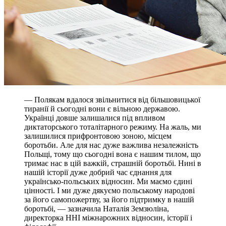
— Полякам вдалося звільнитися від більшовицької
тиранії й сьогодні вони є вільною державою.
Українці довше залишалися під впливом
диктаторського тоталітарного режиму. На жаль, ми
залишилися прифронтовою зоною, місцем
боротьби. Але для нас дуже важлива незалежність
Польщі, тому що сьогодні вона є нашим тилом, що
тримає нас в цій важкій, страшній боротьбі. Нині в
нашій історії дуже добрий час єднання для
українсько-польських відносин. Ми маємо єдині
цінності. І ми дуже дякуємо польському народові
за його самопожертву, за його підтримку в нашій
боротьбі, — зазначила Наталія Земзюліна,
директорка ННІ міжнарожних відносин, історії і