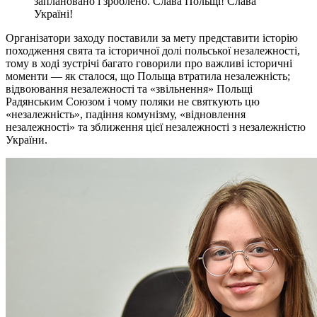
заплановано і зроблено. Слава Польщі! Слава
Україні!
Організатори заходу поставили за мету представити історію
походження свята та історичної долі польської незалежності,
тому в ході зустрічі багато говорили про важливі історичні
моменти — як сталося, що Польща втратила незалежність;
відвоювання незалежності та «звільнення» Польщі
Радянським Союзом і чому поляки не святкують цю
«незалежність», падіння комунізму, «відновлення
незалежності» та зближення цієї незалежності з незалежністю
України.