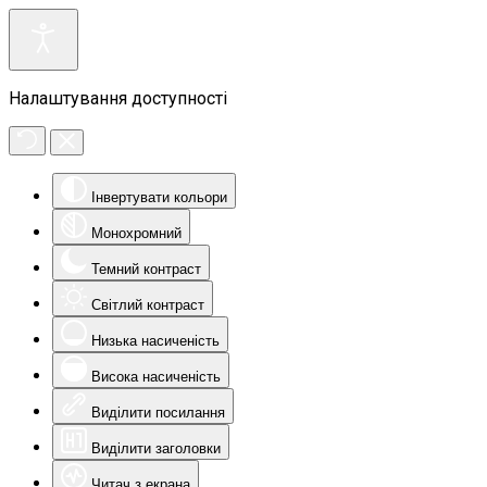
Налаштування доступності
Інвертувати кольори
Монохромний
Темний контраст
Світлий контраст
Низька насиченість
Висока насиченість
Виділити посилання
Виділити заголовки
Читач з екрана