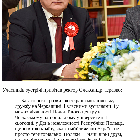
Учасників зустрічі привітав ректор Олександр Черевко:
— Багато років розвиваю українсько-польську
дружбу на Черкащині. І власними зусиллями, і у
межах діяльності Полонійного центру в
Черкаському національному університеті. І
сьогодні, у День незалежності Республіки Польща,
щиро вітаю країну, яка є найближчою Україні не
просто територіально. Поляки — наші вірні друзі,
у нас спільна, хоч і непроста історія, спільні