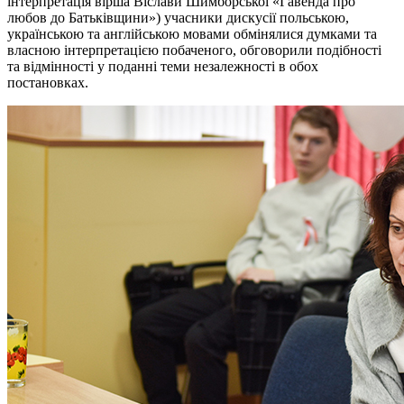
інтерпретація вірша Віслави Шимборської «Гавенда про
любов до Батьківщини») учасники дискусії польською,
українською та англійською мовами обмінялися думками та
власною інтерпретацією побаченого, обговорили подібності
та відмінності у поданні теми незалежності в обох
постановках.