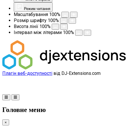
Режим читання
Масштабування
100
%
Розмір шрифту
100
%
Висота лінії
100
%
Інтервал між літерами
100
%
Плагін веб-доступності
від DJ-Extensions.com
Головне меню
×