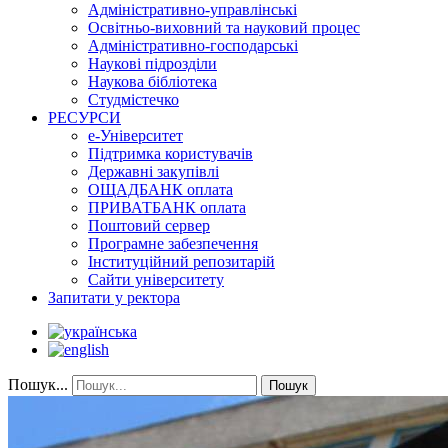
Адміністративно-управлінські
Освітньо-виховний та науковий процес
Адміністративно-господарські
Наукові підрозділи
Наукова бібліотека
Студмістечко
РЕСУРСИ
е-Університет
Підтримка користувачів
Державні закупівлі
ОЩАДБАНК оплата
ПРИВАТБАНК оплата
Поштовий сервер
Програмне забезпечення
Інституційний репозитарій
Сайти університету
Запитати у ректора
Пошук...
Пошук