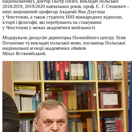
національному), доктор Пьотр Пизел, викладач польської
2018/2019, 2019/2020 навчальних років, проф. Є. Г. Сенкевич –
нині запрошений професор Академії Яна Длугоша
у Ченстохові, а також студенти ННІ міжнародних відносин,
історії і філософії, які перебувають на стажуванні
у Ченстохові у межах академічної мобільності.
Модерували дискусію директорка Полонійного центру Лілія
Потапенко та викладач польської мови, посланець Польської
національної агенції академічних обмінів
Міхал Ястжембський.