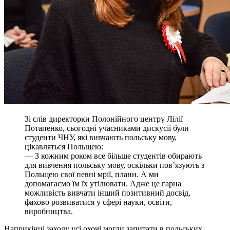
Зі слів директорки Полонійного центру Лілії
Потапенко, сьогодні учасниками дискусії були
студенти ЧНУ, які вивчають польську мову,
цікавляться Польщею:
— З кожним роком все більше студентів обирають
для вивчення польську мову, оскільки пов’язують з
Польщею свої певні мрії, плани. А ми
допомагаємо їм їх утілювати. Адже це гарна
можливість вивчати інший позитивний досвід,
фахово розвиватися у сфері науки, освіти,
виробництва.
Наприкінці заходу усі охочі могли запитати в польських