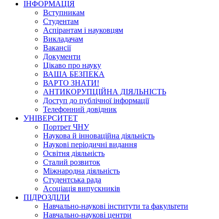
ІНФОРМАЦІЯ
Вступникам
Студентам
Аспірантам і науковцям
Викладачам
Вакансії
Документи
Цікаво про науку
ВАША БЕЗПЕКА
ВАРТО ЗНАТИ!
АНТИКОРУПЦІЙНА ДІЯЛЬНІСТЬ
Доступ до публічної інформації
Телефонний довідник
УНІВЕРСИТЕТ
Портрет ЧНУ
Наукова й інноваційна діяльність
Наукові періодичні видання
Освітня діяльність
Сталий розвиток
Міжнародна діяльність
Студентська рада
Асоціація випускників
ПІДРОЗДІЛИ
Навчально-наукові інститути та факультети
Навчально-наукові центри