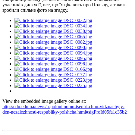
учасників дискусії, все, що їх цікавить про Польщу, а також
зробили спільне фото на згадку.
View the embedded image gallery online at:
http://cdu.edu.ua/news/u-poloniinomu-tsentri-chnu-vidznachyly-
den-nezalezhnosti-respubliky-polshcha.html#sigProId05fa1c35b2