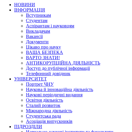
НОВИНИ
ІНФОРМАЦІЯ
Вступникам
Студентам
Аспірантам і науковцям
Викладачам
Вакансії
Документи
Цікаво про науку
ВАША БЕЗПЕКА
ВАРТО ЗНАТИ!
АНТИКОРУПЦІЙНА ДІЯЛЬНІСТЬ
Доступ до публічної інформації
Телефонний довідник
УНІВЕРСИТЕТ
Портрет ЧНУ
Наукова й інноваційна діяльність
Наукові періодичні видання
Освітня діяльність
Сталий розвиток
Міжнародна діяльність
Студентська рада
Асоціація випускників
ПІДРОЗДІЛИ
Навчально-наукові інститути та факультети