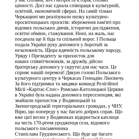
цінності. Досі нас єднала співпраця в культурній,
освітній, економічній сферах. На самій тільки
Черкащині ми реалізували низку культурно-
просвітницьких проєктів: збереження пам'яті про
відомих польських діячів, історичні дослідження,
освітні обміни, стажування. Нині, на жаль, нас
поєднала ще й біда та спільний ворог. І Польща
подала Україні руку допомоги у боротьбі за
незалежність. Щира вдячність польському народу,
Уряду і Президенту за прихисток для
наших співвітчизників, за дружбу, дійсно
братерську допомогу у скрутні для нас часи. Це
сприяє нашій перемозі! Дякую голові Польського
культурного центру в Черкасах Геннадію Лінєвичу.
За його підтримки та завдяки команді Релігійної
Місії «Карітас-Спес» Римсько-Католицької Церкви
в Україні була надана допомога переселенцям, які
знайшли прихисток у Водяницькій та
Звенигородській територіальних громадах, у ЧНУ.
Вірю, що попереду у нас багато добрих справ. Що
вже цієї весни у Водяниках відкриється каплиця
на честь 170-річчя уродженця села, відомого
польського письменника
Станіслава Грудзинського. Що буде ще багато