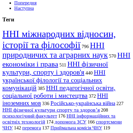
Попередня
Наступна
Теги
ННІ міжнародних відносин,
історії та філософії
ННІ
796
природничих та аграрних наук
ННІ
570
економіки і права
ННІ фізичної
511
культури, спорту і здоров'я
ННІ
440
української філології та соціальних
комунікацій
ННІ педагогічної освіти,
385
соціальної роботи і мистецтва
ННІ
372
іноземних мов
Російсько-українська війна
336
227
ННІ фізичної культури спорту та здоров’я
208
психологічний факультет
ННІ інформаційних та
176
освітніх технологій
допомога ЗСУ
спортсмени
174
166
ЧНУ
перемога
142
137
Приймальна комісія ЧНУ
119