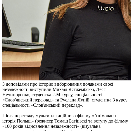
З доповідями про історію виборювання поляками своєї
незалежності виступили Михаіл Ястжембські, Леся
Нечипоренко, студентка 2-М курсу, спеціальності
«Слов'янський переклад» та Руслана Лупій, студентка 3 курсу
спеціальності «Слов'янський переклад».
Після перегляду мультиплікаційного фільму «Анімована
історія Польщі» (режисер Томаш Багіньскі та вступу до фільму
«100 років відновлення незалежності» (візуальна