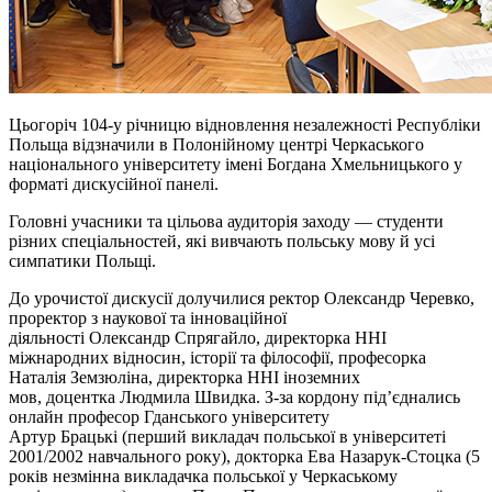
Цьогоріч 104-у річницю відновлення незалежності Республіки
Польща відзначили в Полонійному центрі Черкаського
національного університету імені Богдана Хмельницького у
форматі дискусійної панелі.
Головні учасники та цільова аудиторія заходу — студенти
різних спеціальностей, які вивчають польську мову й усі
симпатики Польщі.
До урочистої дискусії долучилися ректор Олександр Черевко,
проректор з наукової та інноваційної
діяльності Олександр Спрягайло, директорка ННІ
міжнародних відносин, історії та філософії, професорка
Наталія Земзюліна, директорка ННІ іноземних
мов, доцентка Людмила Швидка. З-за кордону під’єднались
онлайн професор Гданського університету
Артур Брацькі (перший викладач польської в університеті
2001/2002 навчального року), докторка Ева Назарук-Стоцка (5
років незмінна викладачка польської у Черкаському