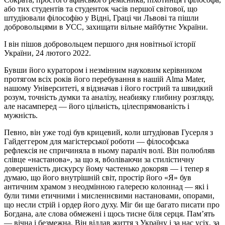
або тих студентів та студенток часів першої світової, що
штудіювали філософію у Відні, Граці чи Львові та пішли
добровольцями в УСС, захищати вільне майбутнє України.
І він пішов добровольцем першого дня новітньої історії
України, 24 лютого 2022.
Бувши його куратором і незмінним науковим керівником
протягом всіх років його перебування в нашій Alma Mater,
нашому Університеті, я відзначав і його гострий та швидкий
розум, точність думки та аналізу, неабияку глибину розгляду,
але насамперед — його цільність, цілеспрямованість і
мужність.
Певно, він уже тоді був крицевий, коли штудіював Гусерля з
Гайдеггером для магістерської роботи — філософська
рефлексія не спричиняла в ньому параліч волі. Він полюбляв
слівце «настанова», за що я, вболіваючи за стилістичну
довершеність дискурсу йому частенько докоряв — і тепер я
думаю, що його внутрішній світ, простір його «Я» був
античним храмом з неодмінною галереєю колоннад — які і
були тими етичними і мисленнєвими настановами, опорами,
що несли стрій і ордер його духу. Міг би ще багато писати про
Богдана, але слова обмежені і щось тисне біля серця. Пам’ять
— вічна і безмежна. Він віддав життя з Україну і за нас усіх, за