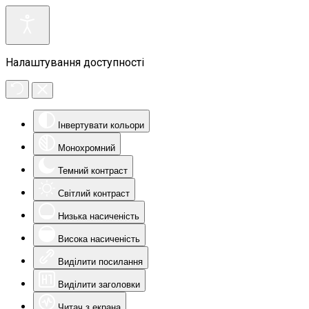
Налаштування доступності
Інвертувати кольори
Монохромний
Темний контраст
Світлий контраст
Низька насиченість
Висока насиченість
Виділити посилання
Виділити заголовки
Читач з екрана