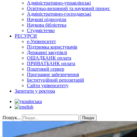
Адміністративно-управлінські
Освітньо-виховний та науковий процес
Адміністративно-господарські
Наукові підрозділи
Наукова бібліотека
Студмістечко
РЕСУРСИ
е-Університет
Підтримка користувачів
Державні закупівлі
ОЩАДБАНК оплата
ПРИВАТБАНК оплата
Поштовий сервер
Програмне забезпечення
Інституційний репозитарій
Сайти університету
Запитати у ректора
Пошук...
Пошук