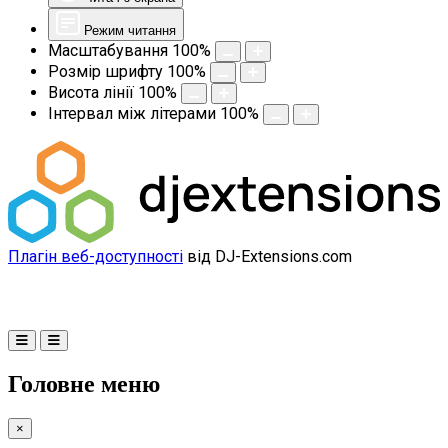
Режим читання
Масштабування
100
%
Розмір шрифту
100
%
Висота лінії
100
%
Інтервал між літерами
100
%
Плагін веб-доступності
від DJ-Extensions.com
Головне меню
×