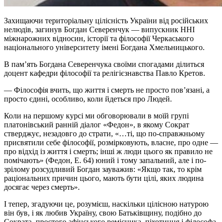
Захищаючи територіальну цілісність України від російських
нелюдів, загинув Богдан Северенчук — випускник ННІ
міжнарожних відносин, історії та філософії Черкаського
національного університету імені Богдана Хмельницького.
В пам’ять Богдана Северенчука своїми спогадами ділиться
доцент кафедри філософії та релігієзнавства Павло Кретов.
— Філософія вчить, що життя і смерть не просто пов’язані, а
просто єдині, особливо, коли йдеться про Людей.
Коли на першому курсі ми обговорювали в моїй групі
платонівський ранній діалог «Федон», в якому Сократ
стверджує, незадовго до страти, «…ті, що по-справжньому
присвятили себе філософії, розмірковують, власне, про одне —
про відхід із життя і смерть; інші ж люди цього як правило не
помічають» (Федон, Е. 64) юний і тому запальний, але і по-
зрілому розсудливий Богдан зауважив: «Якщо так, то крім
раціональних причин цього, мають бути цілі, яких людина
досягає через смерть».
І тепер, згадуючи це, розумієш, наскільки цілісною натурою
він був, і як любив Україну, свою Батьківщину, подібно до
Сократа, простого афінського ремісника, піхотинця і філософа,