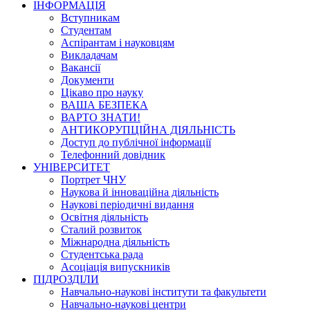
ІНФОРМАЦІЯ
Вступникам
Студентам
Аспірантам і науковцям
Викладачам
Вакансії
Документи
Цікаво про науку
ВАША БЕЗПЕКА
ВАРТО ЗНАТИ!
АНТИКОРУПЦІЙНА ДІЯЛЬНІСТЬ
Доступ до публічної інформації
Телефонний довідник
УНІВЕРСИТЕТ
Портрет ЧНУ
Наукова й інноваційна діяльність
Наукові періодичні видання
Освітня діяльність
Сталий розвиток
Міжнародна діяльність
Студентська рада
Асоціація випускників
ПІДРОЗДІЛИ
Навчально-наукові інститути та факультети
Навчально-наукові центри