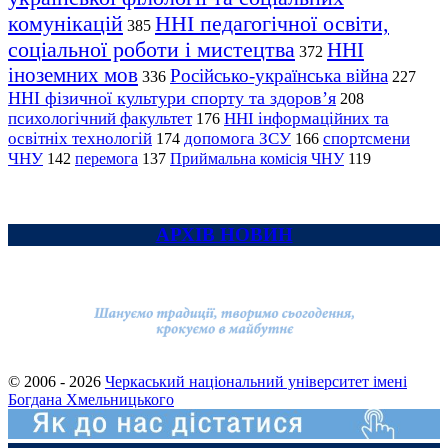
комунікацій
ННІ педагогічної освіти,
385
соціальної роботи і мистецтва
ННІ
372
іноземних мов
Російсько-українська війна
336
227
ННІ фізичної культури спорту та здоров’я
208
психологічний факультет
ННІ інформаційних та
176
освітніх технологій
допомога ЗСУ
спортсмени
174
166
ЧНУ
перемога
142
137
Приймальна комісія ЧНУ
119
АРХІВ НОВИН
© 2006 - 2026
Черкаський національний університет імені
Богдана Хмельницького