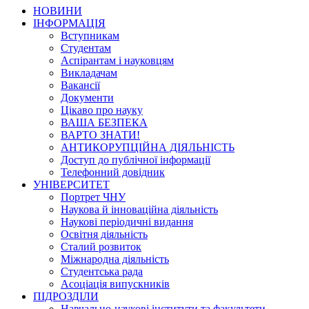
НОВИНИ
ІНФОРМАЦІЯ
Вступникам
Студентам
Аспірантам і науковцям
Викладачам
Вакансії
Документи
Цікаво про науку
ВАША БЕЗПЕКА
ВАРТО ЗНАТИ!
АНТИКОРУПЦІЙНА ДІЯЛЬНІСТЬ
Доступ до публічної інформації
Телефонний довідник
УНІВЕРСИТЕТ
Портрет ЧНУ
Наукова й інноваційна діяльність
Наукові періодичні видання
Освітня діяльність
Сталий розвиток
Міжнародна діяльність
Студентська рада
Асоціація випускників
ПІДРОЗДІЛИ
Навчально-наукові інститути та факультети