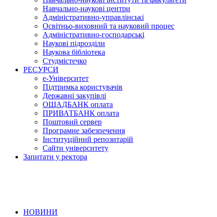
Навчально-наукові центри
Адміністративно-управлінські
Освітньо-виховний та науковий процес
Адміністративно-господарські
Наукові підрозділи
Наукова бібліотека
Студмістечко
РЕСУРСИ
е-Університет
Підтримка користувачів
Державні закупівлі
ОЩАДБАНК оплата
ПРИВАТБАНК оплата
Поштовий сервер
Програмне забезпечення
Інституційний репозитарій
Сайти університету
Запитати у ректора
НОВИНИ