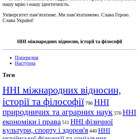
нашу мрію і нашу ідентичність.
Університет пам’ятатиме. Ми пам’ятатимемо. Слава Герою.
Слава Україні!
ННІ міжнародних відносин, історії та філософії
Попередня
Наступна
Теги
ННІ міжнародних відносин,
історії та філософії
ННІ
796
природничих та аграрних наук
ННІ
570
економіки і права
ННІ фізичної
511
культури, спорту і здоров'я
ННІ
440
української філології та соціальних