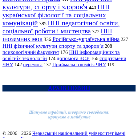
культури, спорту і здоров'я
ННІ
440
української філології та соціальних
комунікацій
ННІ педагогічної освіти,
385
соціальної роботи і мистецтва
ННІ
372
іноземних мов
Російсько-українська війна
336
227
ННІ фізичної культури спорту та здоров’я
208
психологічний факультет
ННІ інформаційних та
176
освітніх технологій
допомога ЗСУ
спортсмени
174
166
ЧНУ
перемога
142
137
Приймальна комісія ЧНУ
119
АРХІВ НОВИН
© 2006 - 2026
Черкаський національний університет імені