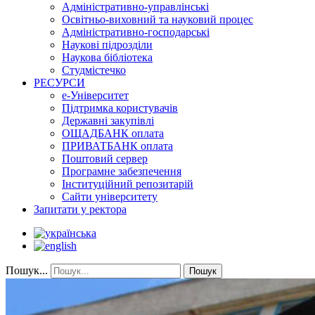
Адміністративно-управлінські
Освітньо-виховний та науковий процес
Адміністративно-господарські
Наукові підрозділи
Наукова бібліотека
Студмістечко
РЕСУРСИ
е-Університет
Підтримка користувачів
Державні закупівлі
ОЩАДБАНК оплата
ПРИВАТБАНК оплата
Поштовий сервер
Програмне забезпечення
Інституційний репозитарій
Сайти університету
Запитати у ректора
Пошук...
Пошук