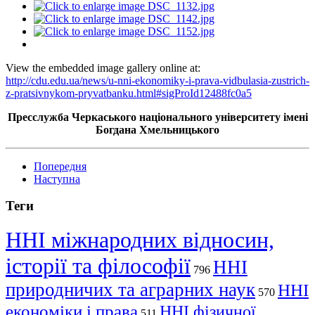
View the embedded image gallery online at:
http://cdu.edu.ua/news/u-nni-ekonomiky-i-prava-vidbulasia-zustrich-
z-pratsivnykom-pryvatbanku.html#sigProId12488fc0a5
Пресслужба Черкаського національного університету імені
Богдана Хмельницького
Попередня
Наступна
Теги
ННІ міжнародних відносин,
історії та філософії
ННІ
796
природничих та аграрних наук
ННІ
570
економіки і права
ННІ фізичної
511