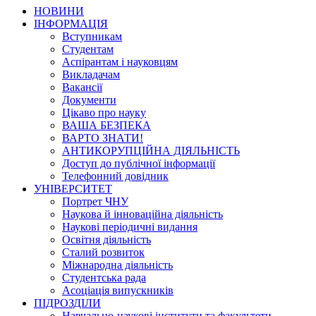
НОВИНИ
ІНФОРМАЦІЯ
Вступникам
Студентам
Аспірантам і науковцям
Викладачам
Вакансії
Документи
Цікаво про науку
ВАША БЕЗПЕКА
ВАРТО ЗНАТИ!
АНТИКОРУПЦІЙНА ДІЯЛЬНІСТЬ
Доступ до публічної інформації
Телефонний довідник
УНІВЕРСИТЕТ
Портрет ЧНУ
Наукова й інноваційна діяльність
Наукові періодичні видання
Освітня діяльність
Сталий розвиток
Міжнародна діяльність
Студентська рада
Асоціація випускників
ПІДРОЗДІЛИ
Навчально-наукові інститути та факультети