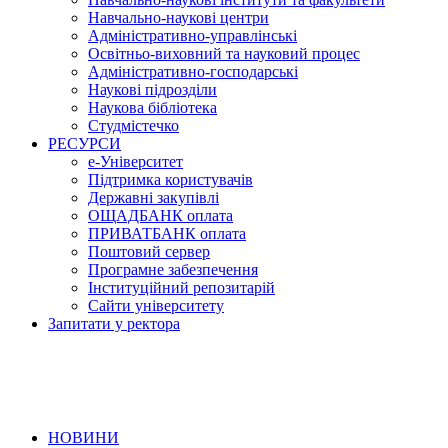
Навчально-наукові центри
Адміністративно-управлінські
Освітньо-виховний та науковий процес
Адміністративно-господарські
Наукові підрозділи
Наукова бібліотека
Студмістечко
РЕСУРСИ
е-Університет
Підтримка користувачів
Державні закупівлі
ОЩАДБАНК оплата
ПРИВАТБАНК оплата
Поштовий сервер
Програмне забезпечення
Інституційний репозитарій
Сайти університету
Запитати у ректора
НОВИНИ