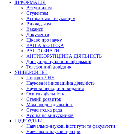
ІНФОРМАЦІЯ
Вступникам
Студентам
Аспірантам і науковцям
Викладачам
Вакансії
Документи
Цікаво про науку
ВАША БЕЗПЕКА
ВАРТО ЗНАТИ!
АНТИКОРУПЦІЙНА ДІЯЛЬНІСТЬ
Доступ до публічної інформації
Телефонний довідник
УНІВЕРСИТЕТ
Портрет ЧНУ
Наукова й інноваційна діяльність
Наукові періодичні видання
Освітня діяльність
Сталий розвиток
Міжнародна діяльність
Студентська рада
Асоціація випускників
ПІДРОЗДІЛИ
Навчально-наукові інститути та факультети
Навчально-наукові центри