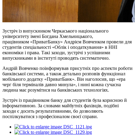
Зустріч із випускником Черкаського національного
університету імені Богдана Хмельницького,
працівником «ПриватБанку» Андрієм Вовченком провели для
студентів спеціальності «Облік і оподаткування» в ННІ
економіки і права. Такі заходи, зустрічі з успішними
випускниками в інституті проводять систематично.
Андрій Вовченко поінформував присутніх про аспекти роботи
банківської системи, а також детально розповів функціонал
мобільного додатку «ПриватБанк». Він наголосив, що «ера
черг біля терміналів давно минула», і нині кожна сучасна
людина має розумітися на банківських технологіях.
Зустріч із працівником банку для студентів була корисною й
інформативною. За словами майбутніх фахівців, подібні
заходи є досить результативними, бо дозволяють
поспілкуватися з професіоналом своєї справи.