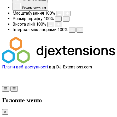
Режим читання
Масштабування
100
%
Розмір шрифту
100
%
Висота лінії
100
%
Інтервал між літерами
100
%
Плагін веб-доступності
від DJ-Extensions.com
Головне меню
×