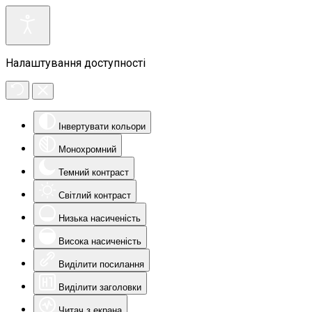
Налаштування доступності
Інвертувати кольори
Монохромний
Темний контраст
Світлий контраст
Низька насиченість
Висока насиченість
Виділити посилання
Виділити заголовки
Читач з екрана