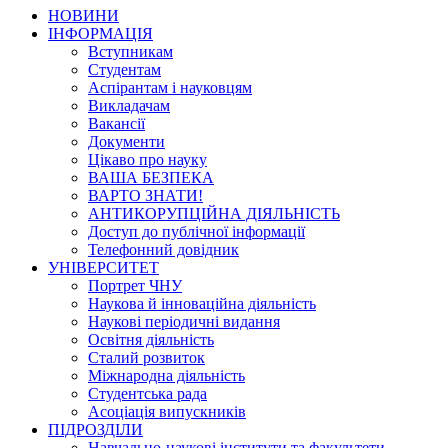
НОВИНИ
ІНФОРМАЦІЯ
Вступникам
Студентам
Аспірантам і науковцям
Викладачам
Вакансії
Документи
Цікаво про науку
ВАША БЕЗПЕКА
ВАРТО ЗНАТИ!
АНТИКОРУПЦІЙНА ДІЯЛЬНІСТЬ
Доступ до публічної інформації
Телефонний довідник
УНІВЕРСИТЕТ
Портрет ЧНУ
Наукова й інноваційна діяльність
Наукові періодичні видання
Освітня діяльність
Сталий розвиток
Міжнародна діяльність
Студентська рада
Асоціація випускників
ПІДРОЗДІЛИ
Навчально-наукові інститути та факультети