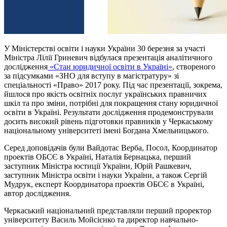
У Міністерстві освіти і науки України 30 березня за участі
Міністра Лілії Гриневич відбулася презентація аналітичного
дослідження
«Стан юридичної освіти в Україні»
, створеного
за підсумками «ЗНО для вступу в магістратуру» зі
спеціальності «Право» 2017 року. Під час презентації, зокрема,
йшлося про якість освітніх послуг українських правничих
шкіл та про зміни, потрібні для покращення стану юридичної
освіти в Україні. Результати дослідження продемонстрували
досить високий рівень підготовки правників у Черкаському
національному університеті імені Богдана Хмельницького.
Серед доповідачів були Вайдотас Верба, Посол, Координатор
проектів ОБСЄ в Україні, Наталія Бернацька, перший
заступник Міністра юстиції України, Юрій Рашкевич,
заступник Міністра освіти і науки України, а також Сергій
Мудрук, експерт Координатора проектів ОБСЄ в Україні,
автор дослідження.
Черкаський національний представляли перший проректор
університету Василь Мойсієнко та директор навчально-