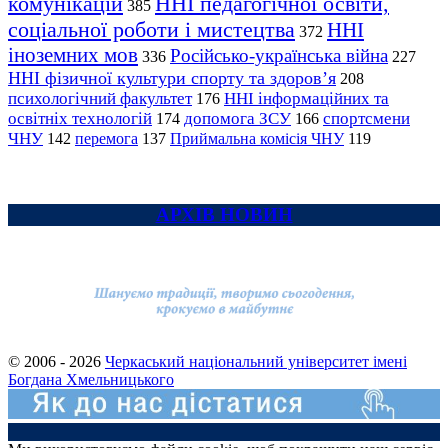
комунікацій
ННІ педагогічної освіти,
385
соціальної роботи і мистецтва
ННІ
372
іноземних мов
Російсько-українська війна
336
227
ННІ фізичної культури спорту та здоров’я
208
психологічний факультет
ННІ інформаційних та
176
освітніх технологій
допомога ЗСУ
спортсмени
174
166
ЧНУ
перемога
142
137
Приймальна комісія ЧНУ
119
АРХІВ НОВИН
© 2006 - 2026
Черкаський національний університет імені
Богдана Хмельницького