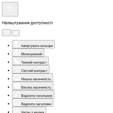
Налаштування доступності
Інвертувати кольори
Монохромний
Темний контраст
Світлий контраст
Низька насиченість
Висока насиченість
Виділити посилання
Виділити заголовки
Читач з екрана