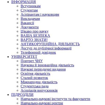
ІНФОРМАЦІЯ
Вступникам
Студентам
Аспірантам і науковцям
Викладачам
Вакансії
Документи
Цікаво про науку
ВАША БЕЗПЕКА
ВАРТО ЗНАТИ!
АНТИКОРУПЦІЙНА ДІЯЛЬНІСТЬ
Доступ до публічної інформації
Телефонний довідник
УНІВЕРСИТЕТ
Портрет ЧНУ
Наукова й інноваційна діяльність
Наукові періодичні видання
Освітня діяльність
Сталий розвиток
Міжнародна діяльність
Студентська рада
Асоціація випускників
ПІДРОЗДІЛИ
Навчально-наукові інститути та факультети
Навчально-наукові центри