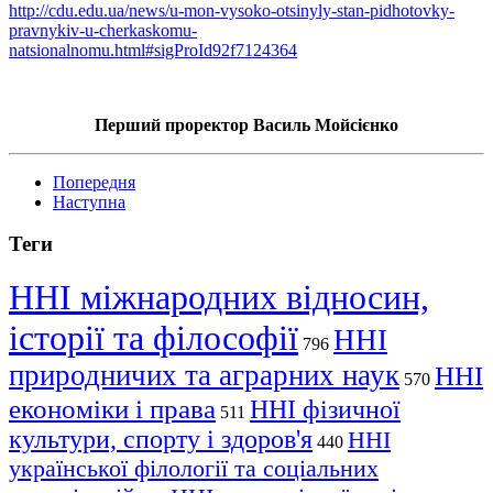
http://cdu.edu.ua/news/u-mon-vysoko-otsinyly-stan-pidhotovky-
pravnykiv-u-cherkaskomu-
natsionalnomu.html#sigProId92f7124364
Перший проректор Василь Мойсієнко
Попередня
Наступна
Теги
ННІ міжнародних відносин,
історії та філософії
ННІ
796
природничих та аграрних наук
ННІ
570
економіки і права
ННІ фізичної
511
культури, спорту і здоров'я
ННІ
440
української філології та соціальних