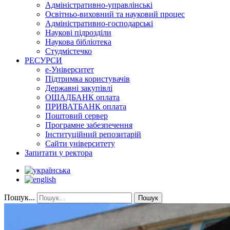
Адміністративно-управлінські
Освітньо-виховний та науковий процес
Адміністративно-господарські
Наукові підрозділи
Наукова бібліотека
Студмістечко
РЕСУРСИ
е-Університет
Підтримка користувачів
Державні закупівлі
ОЩАДБАНК оплата
ПРИВАТБАНК оплата
Поштовий сервер
Програмне забезпечення
Інституційний репозитарій
Сайти університету
Запитати у ректора
Пошук...
Пошук