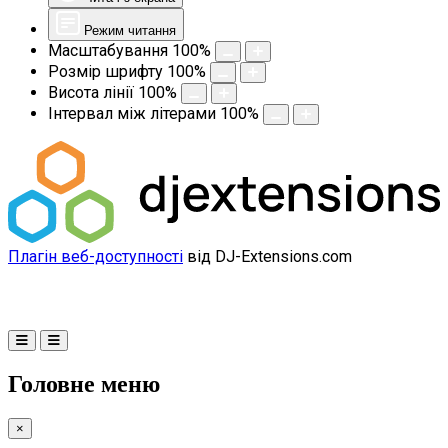
Режим читання
Масштабування
100
%
Розмір шрифту
100
%
Висота лінії
100
%
Інтервал між літерами
100
%
Плагін веб-доступності
від DJ-Extensions.com
Головне меню
×