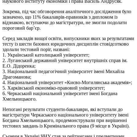
наукового інституту економіки і права Василь Андрусяк.
Зокрема, під час обговорення аналітичного дослідження було
зазначено, що 11% бакалаврів-правників з дипломом із
відзнакою, вступаючи до магістратури, не змогли подолати
пороговий бар’єр.
Серед закладів вищої освіти, випускники яких за результатами
тесту із шести базових юридичних дисциплін стовідсотково
здолали тестовий поріг, названі:
1. Український католицький університет;
2. Луганський державний університет внутрішніх справ ім.
Е.О. Дідоренка;
3. Національний педагогічний університет імені Михайла
Драгоманова;
4. Національний університет «Києво-Могилянська академія»;
5. Харківський економіко-правовий університет;
6. Черкаський національний університет імені Богдана
Хмельницького.
Непогані результати студенти-бакалаври, які вступали до
магістратури Черкаського національного університету імені
Богдана Хмельницького, продемонстрували при вирішенні
тестових завдань із Кримінального права (9 місце в Україні).
Сьомим в Україні ЧНУ став за рейтингами і предметними