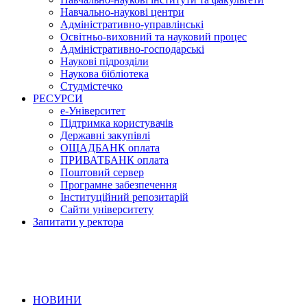
Навчально-наукові центри
Адміністративно-управлінські
Освітньо-виховний та науковий процес
Адміністративно-господарські
Наукові підрозділи
Наукова бібліотека
Студмістечко
РЕСУРСИ
е-Університет
Підтримка користувачів
Державні закупівлі
ОЩАДБАНК оплата
ПРИВАТБАНК оплата
Поштовий сервер
Програмне забезпечення
Інституційний репозитарій
Сайти університету
Запитати у ректора
НОВИНИ