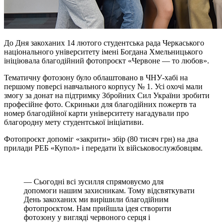
До Дня закоханих 14 лютого студентська рада Черкаського
національного університету імені Богдана Хмельницького
ініціювала благодійний фотопроєкт «Червоне — то любов».
Тематичну фотозону було облаштовано в ЧНУ-хабі на
першому поверсі навчального корпусу № 1. Усі охочі мали
змогу за донат на підтримку Збройних Сил України зробити
професійне фото. Скриньки для благодійних пожертв та
номер благодійної карти університету нагадували про
благородну мету студентської ініціативи.
Фотопроєкт допоміг «закрити» збір (80 тисяч грн) на два
прилади РЕБ «Купол» і передати їх військовослужбовцям.
— Сьогодні всі зусилля спрямовуємо для
допомоги нашим захисникам. Тому відсвяткувати
День закоханих ми вирішили благодійним
фотопроєктом. Нам прийшла ідея створити
фотозону у вигляді червоного серця і