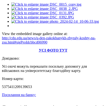
View the embedded image gallery online at:
http://cdu.edu.ua/news/u-den-zakokhanykh-zbyraly-koshty-na-
zsu.html#sigProIdcbbcd06990
УСІ ФОТО ТУТ
Довідково:
Усі охочі можуть переказати посильну допомогу для
військових на університетську благодійну карту.
Номер карти:
5375411209139653
Посилання на банку: