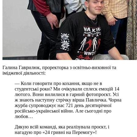
Галина Гаврилюк, проректорка з освітньо-виховної та
іміджевої діяльності:
— Коли говорити про кохання, якщо не в
студентські роки? Ми очікували сплеск емоцій 14
лютого. Вони вилилися в гарний фотопроєкт. Усі
ж знають наступну стрічку вірша Павличка. Чорна
журба супроводжує нас 721 день десятирічної
російсько-української війни. Але сьогодні про
любов…
Дякую всій команді, яка реалізувала проєкт, і
нагадую про «24 гривні на Перемогу»!