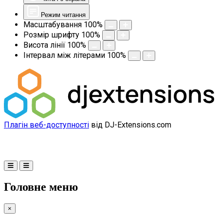
Режим читання
Масштабування
100
%
Розмір шрифту
100
%
Висота лінії
100
%
Інтервал між літерами
100
%
Плагін веб-доступності
від DJ-Extensions.com
Головне меню
×