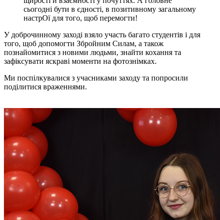
щирості й взаємності у почуттях. А головне
сьогодні бути в єдності, в позитивному загальному
настрОї для того, щоб перемогти!
У доброчинному заході взяло участь багато студентів і для
того, щоб допомогти Збройним Силам, а також
познайомитися з новими людьми, знайти кохання та
зафіксувати яскраві моменти на фотознімках.
Ми поспілкувалися з учасниками заходу та попросили
поділитися враженнями.