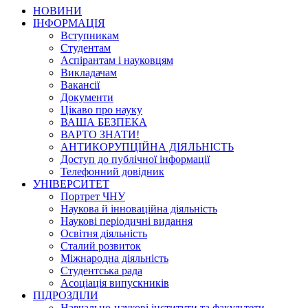
НОВИНИ
ІНФОРМАЦІЯ
Вступникам
Студентам
Аспірантам і науковцям
Викладачам
Вакансії
Документи
Цікаво про науку
ВАША БЕЗПЕКА
ВАРТО ЗНАТИ!
АНТИКОРУПЦІЙНА ДІЯЛЬНІСТЬ
Доступ до публічної інформації
Телефонний довідник
УНІВЕРСИТЕТ
Портрет ЧНУ
Наукова й інноваційна діяльність
Наукові періодичні видання
Освітня діяльність
Сталий розвиток
Міжнародна діяльність
Студентська рада
Асоціація випускників
ПІДРОЗДІЛИ
Навчально-наукові інститути та факультети