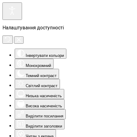
Налаштування доступності
Інвертувати кольори
Монохромний
Темний контраст
Світлий контраст
Низька насиченість
Висока насиченість
Виділити посилання
Виділити заголовки
Читач з екрана