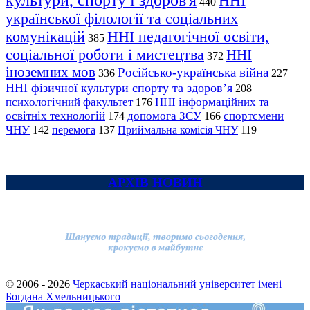
культури, спорту і здоров'я
ННІ
440
української філології та соціальних
комунікацій
ННІ педагогічної освіти,
385
соціальної роботи і мистецтва
ННІ
372
іноземних мов
Російсько-українська війна
336
227
ННІ фізичної культури спорту та здоров’я
208
психологічний факультет
ННІ інформаційних та
176
освітніх технологій
допомога ЗСУ
спортсмени
174
166
ЧНУ
перемога
142
137
Приймальна комісія ЧНУ
119
АРХІВ НОВИН
© 2006 - 2026
Черкаський національний університет імені
Богдана Хмельницького