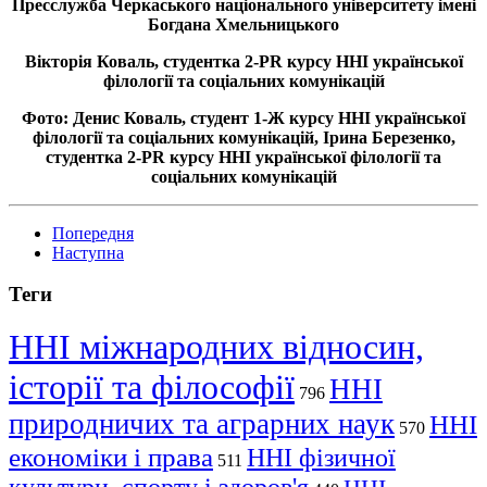
Пресслужба Черкаського національного університету імені
Богдана Хмельницького
Вікторія Коваль, студентка 2-PR курсу ННІ української
філології та соціальних комунікацій
Фото: Денис Коваль, студент 1-Ж курсу ННІ української
філології та соціальних комунікацій, Ірина Березенко,
студентка 2-PR курсу ННІ української філології та
соціальних комунікацій
Попередня
Наступна
Теги
ННІ міжнародних відносин,
історії та філософії
ННІ
796
природничих та аграрних наук
ННІ
570
економіки і права
ННІ фізичної
511