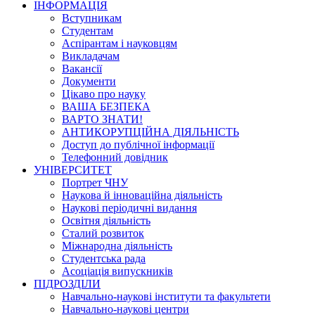
ІНФОРМАЦІЯ
Вступникам
Студентам
Аспірантам і науковцям
Викладачам
Вакансії
Документи
Цікаво про науку
ВАША БЕЗПЕКА
ВАРТО ЗНАТИ!
АНТИКОРУПЦІЙНА ДІЯЛЬНІСТЬ
Доступ до публічної інформації
Телефонний довідник
УНІВЕРСИТЕТ
Портрет ЧНУ
Наукова й інноваційна діяльність
Наукові періодичні видання
Освітня діяльність
Сталий розвиток
Міжнародна діяльність
Студентська рада
Асоціація випускників
ПІДРОЗДІЛИ
Навчально-наукові інститути та факультети
Навчально-наукові центри