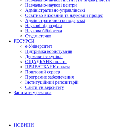
Навчально-наукові центри
Адміністративно-управлінські
Освітньо-виховний та науковий процес
Адміністративно-господарські
Наукові підрозділи
Наукова бібліотека
Студмістечко
РЕСУРСИ
е-Університет
Підтримка користувачів
Державні закупівлі
ОЩАДБАНК оплата
ПРИВАТБАНК оплата
Поштовий сервер
Програмне забезпечення
Інституційний репозитарій
Сайти університету
Запитати у ректора
НОВИНИ