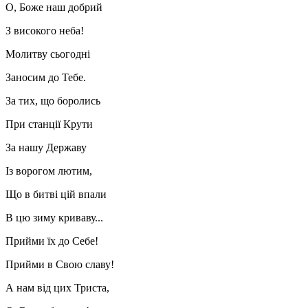
О, Боже наш добрий
З високого неба!
Молитву сьогодні
Заносим до Тебе.
За тих, що боролись
При станції Крути
За нашу Державу
Із ворогом лютим,
Що в битві цій впали
В цю зиму криваву...
Прийми їх до Себе!
Прийми в Свою славу!
А нам від цих Триста,