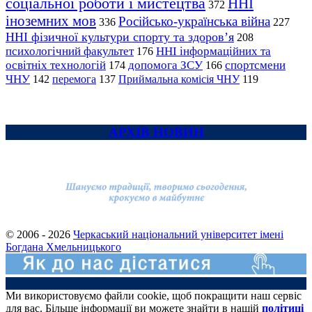
соціальної роботи і мистецтва
ННІ
372
іноземних мов
Російсько-українська війна
336
227
ННІ фізичної культури спорту та здоров’я
208
психологічний факультет
ННІ інформаційних та
176
освітніх технологій
допомога ЗСУ
спортсмени
174
166
ЧНУ
перемога
142
137
Приймальна комісія ЧНУ
119
АРХІВ НОВИН
© 2006 - 2026
Черкаський національний університет імені
Богдана Хмельницького
Ми використовуємо файли cookie, щоб покращити наш сервіс
для вас. Більше інформації ви можете знайти в нашій
політиці