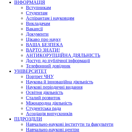
ІНФОРМАЦІЯ
Вступникам
Студентам
Аспірантам і науковцям
Викладачам
Вакансії
Документи
Цікаво про науку
ВАША БЕЗПЕКА
ВАРТО ЗНАТИ!
АНТИКОРУПЦІЙНА ДІЯЛЬНІСТЬ
Доступ до публічної інформації
Телефонний довідник
УНІВЕРСИТЕТ
Портрет ЧНУ
Наукова й інноваційна діяльність
Наукові періодичні видання
Освітня діяльність
Сталий розвиток
Міжнародна діяльність
Студентська рада
Асоціація випускників
ПІДРОЗДІЛИ
Навчально-наукові інститути та факультети
Навчально-наукові центри