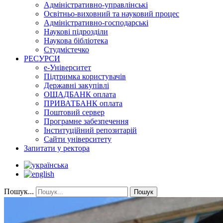
Адміністративно-управлінські
Освітньо-виховний та науковий процес
Адміністративно-господарські
Наукові підрозділи
Наукова бібліотека
Студмістечко
РЕСУРСИ
е-Університет
Підтримка користувачів
Державні закупівлі
ОЩАДБАНК оплата
ПРИВАТБАНК оплата
Поштовий сервер
Програмне забезпечення
Інституційний репозитарій
Сайти університету
Запитати у ректора
Пошук...
Пошук