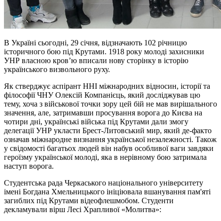
В Україні сьогодні, 29 січня, відзначають 102 річницю
історичного бою під Крутами. 1918 року молоді захисники
УНР власною кров’ю вписали нову сторінку в історію
українського визвольного руху.
Як стверджує аспірант ННІ міжнародних відносин, історії та
філософії ЧНУ Олексій Компанієць, який досліджував цю
тему, хоча з військової точки зору цей бій не мав вирішального
значення, але, затримавши просування ворога до Києва на
чотири дні, українські війська під Крутами дали змогу
делегації УНР укласти Брест-Литовський мир, який де-факто
означав міжнародне визнання української незалежності. Також
у свідомості багатьох людей він набув особливої ваги завдяки
героїзму української молоді, яка в нерівному бою затримала
наступ ворога.
Студентська рада Черкаського національного університету
імені Богдана Хмельницького ініціювала вшанування пам'яті
загиблих під Крутами відеофлешмобом. Студенти
декламували вірш Лесі Храпливої «Молитва»: