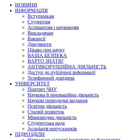
НОВИНИ
ІНФОРМАЦІЯ
Вступникам
Студентам
Аспірантам і науковцям
Викладачам
Вакансії
Документи
Цікаво про науку
ВАША БЕЗПЕКА
ВАРТО ЗНАТИ!
АНТИКОРУПЦІЙНА ДІЯЛЬНІСТЬ
Доступ до публічної інформації
Телефонний довідник
УНІВЕРСИТЕТ
Портрет ЧНУ
Наукова й інноваційна діяльність
Наукові періодичні видання
Освітня діяльність
Сталий розвиток
Міжнародна діяльність
Студентська рада
Асоціація випускників
ПІДРОЗДІЛИ
Навчально-наукові інститути та факультети