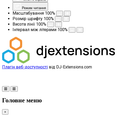
Режим читання
Масштабування
100
%
Розмір шрифту
100
%
Висота лінії
100
%
Інтервал між літерами
100
%
Плагін веб-доступності
від DJ-Extensions.com
Головне меню
×