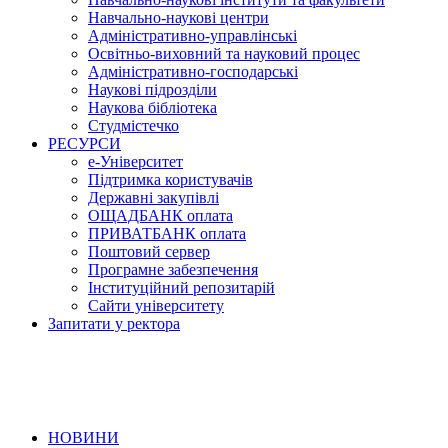
Навчально-наукові центри
Адміністративно-управлінські
Освітньо-виховний та науковий процес
Адміністративно-господарські
Наукові підрозділи
Наукова бібліотека
Студмістечко
РЕСУРСИ
е-Університет
Підтримка користувачів
Державні закупівлі
ОЩАДБАНК оплата
ПРИВАТБАНК оплата
Поштовий сервер
Програмне забезпечення
Інституційний репозитарій
Сайти університету
Запитати у ректора
НОВИНИ