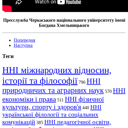
Пресслужба Черкаського національного університету імені
Богдана Хмельницького
Попередня
Наступна
Теги
ННІ міжнародних відносин,
історії та філософії
ННІ
796
природничих та аграрних наук
ННІ
570
економіки і права
ННІ фізичної
511
культури, спорту і здоров'я
ННІ
440
української філології та соціальних
комунікацій
ННІ педагогічної освіти,
385