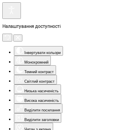
Налаштування доступності
Інвертувати кольори
Монохромний
Темний контраст
Світлий контраст
Низька насиченість
Висока насиченість
Виділити посилання
Виділити заголовки
Читач з екрана