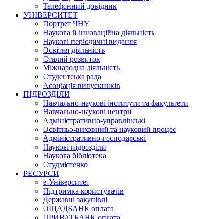
Телефонний довідник
УНІВЕРСИТЕТ
Портрет ЧНУ
Наукова й інноваційна діяльність
Наукові періодичні видання
Освітня діяльність
Сталий розвиток
Міжнародна діяльність
Студентська рада
Асоціація випускників
ПІДРОЗДІЛИ
Навчально-наукові інститути та факультети
Навчально-наукові центри
Адміністративно-управлінські
Освітньо-виховний та науковий процес
Адміністративно-господарські
Наукові підрозділи
Наукова бібліотека
Студмістечко
РЕСУРСИ
е-Університет
Підтримка користувачів
Державні закупівлі
ОЩАДБАНК оплата
ПРИВАТБАНК оплата