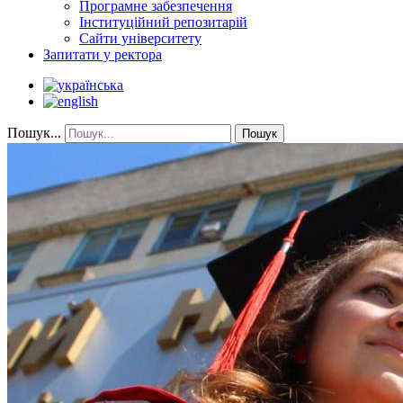
Програмне забезпечення
Інституційний репозитарій
Сайти університету
Запитати у ректора
Пошук...
Пошук