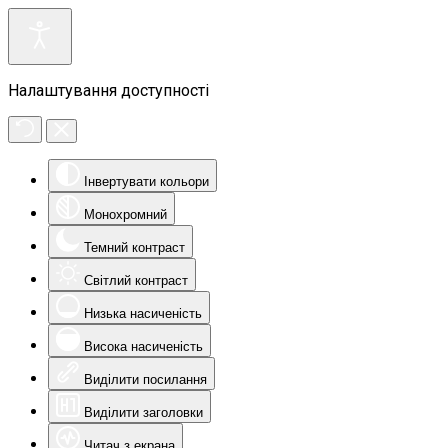
Налаштування доступності
Інвертувати кольори
Монохромний
Темний контраст
Світлий контраст
Низька насиченість
Висока насиченість
Виділити посилання
Виділити заголовки
Читач з екрана