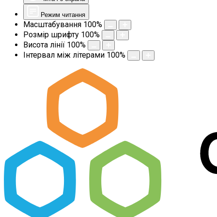
Режим читання
Масштабування
100
%
Розмір шрифту
100
%
Висота лінії
100
%
Інтервал між літерами
100
%