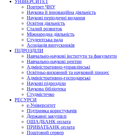
УНІВЕРСИТЕТ
Портрет ЧНУ
Наукова й інноваційна діяльність
Наукові періодичні видання
Освітня діяльність
Сталий розвиток
Міжнародна діяльність
Студентська рада
Асоціація випускників
ПІДРОЗДІЛИ
Навчально-наукові інститути та факультети
Навчально-наукові центри
Адміністративно-управлінські
Освітньо-виховний та науковий процес
Адміністративно-господарські
Наукові підрозділи
Наукова бібліотека
Студмістечко
РЕСУРСИ
е-Університет
Підтримка користувачів
Державні закупівлі
ОЩАДБАНК оплата
ПРИВАТБАНК оплата
Поштовий сервер