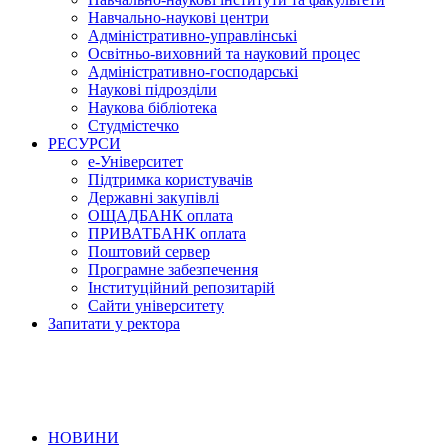
Навчально-наукові центри
Адміністративно-управлінські
Освітньо-виховний та науковий процес
Адміністративно-господарські
Наукові підрозділи
Наукова бібліотека
Студмістечко
РЕСУРСИ
е-Університет
Підтримка користувачів
Державні закупівлі
ОЩАДБАНК оплата
ПРИВАТБАНК оплата
Поштовий сервер
Програмне забезпечення
Інституційний репозитарій
Сайти університету
Запитати у ректора
НОВИНИ