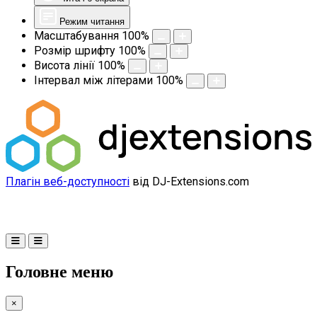
Режим читання
Масштабування
100
%
Розмір шрифту
100
%
Висота лінії
100
%
Інтервал між літерами
100
%
Плагін веб-доступності
від DJ-Extensions.com
Головне меню
×