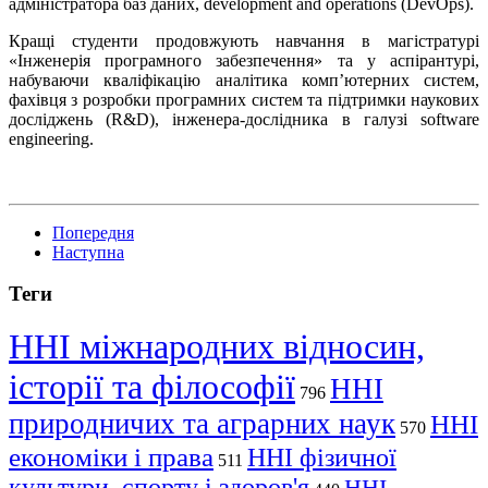
адміністратора баз даних, development and operations (DevOps).
Кращі студенти продовжують навчання в магістратурі
«Інженерія програмного забезпечення» та у аспірантурі,
набуваючи кваліфікацію аналітика комп’ютерних систем,
фахівця з розробки програмних систем та підтримки наукових
досліджень (R&D), інженера-дослідника в галузі software
engineering.
Попередня
Наступна
Теги
ННІ міжнародних відносин,
історії та філософії
ННІ
796
природничих та аграрних наук
ННІ
570
економіки і права
ННІ фізичної
511
культури, спорту і здоров'я
ННІ