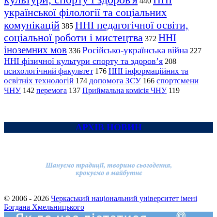
440
української філології та соціальних
комунікацій
ННІ педагогічної освіти,
385
соціальної роботи і мистецтва
ННІ
372
іноземних мов
Російсько-українська війна
336
227
ННІ фізичної культури спорту та здоров’я
208
психологічний факультет
ННІ інформаційних та
176
освітніх технологій
допомога ЗСУ
спортсмени
174
166
ЧНУ
перемога
142
137
Приймальна комісія ЧНУ
119
АРХІВ НОВИН
© 2006 - 2026
Черкаський національний університет імені
Богдана Хмельницького