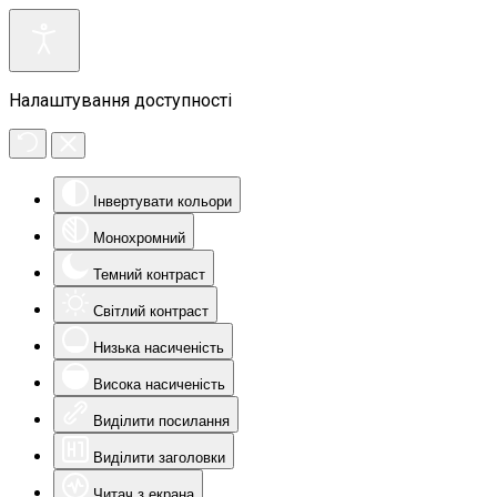
Налаштування доступності
Інвертувати кольори
Монохромний
Темний контраст
Світлий контраст
Низька насиченість
Висока насиченість
Виділити посилання
Виділити заголовки
Читач з екрана