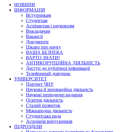
НОВИНИ
ІНФОРМАЦІЯ
Вступникам
Студентам
Аспірантам і науковцям
Викладачам
Вакансії
Документи
Цікаво про науку
ВАША БЕЗПЕКА
ВАРТО ЗНАТИ!
АНТИКОРУПЦІЙНА ДІЯЛЬНІСТЬ
Доступ до публічної інформації
Телефонний довідник
УНІВЕРСИТЕТ
Портрет ЧНУ
Наукова й інноваційна діяльність
Наукові періодичні видання
Освітня діяльність
Сталий розвиток
Міжнародна діяльність
Студентська рада
Асоціація випускників
ПІДРОЗДІЛИ
Навчально-наукові інститути та факультети