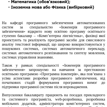
На кафедрі програмного забезпечення автоматизованих
систем за спеціальністю «Інженерія програмного
забезпечення» відкрито нову освітню програму освітнього
ступеню бакалавр – «Комп’ютерна лінгвістика», фахівці якої
проектують та реалізують програмні засоби для смислового
аналізу текстової інформації, що широко використовуються у
пошукових системах, системах автоматичного перекладу,
системах автоматичного розпізнавання та синтезу мовлення,
системах управління знаннями.
Також у рамках спеціальності «Інженерія програмного
забезпечення» запрошуємо на навчання за престижною
освітньою програмою «Програмна інженерія», яка пов’язана з
усіма аспектами розробки програмного забезпечення, від
початкових стадій формування програмних вимог до
підтримки програмної системи після впровадження.
Випускники бакалаврату працюють на посадах прикладного
та системного програміста, web-розробника, розробника
мобільних додатків, адміністратора комп’ютерних систем,