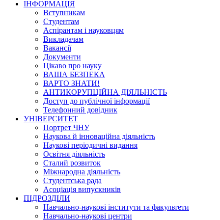
ІНФОРМАЦІЯ
Вступникам
Студентам
Аспірантам і науковцям
Викладачам
Вакансії
Документи
Цікаво про науку
ВАША БЕЗПЕКА
ВАРТО ЗНАТИ!
АНТИКОРУПЦІЙНА ДІЯЛЬНІСТЬ
Доступ до публічної інформації
Телефонний довідник
УНІВЕРСИТЕТ
Портрет ЧНУ
Наукова й інноваційна діяльність
Наукові періодичні видання
Освітня діяльність
Сталий розвиток
Міжнародна діяльність
Студентська рада
Асоціація випускників
ПІДРОЗДІЛИ
Навчально-наукові інститути та факультети
Навчально-наукові центри