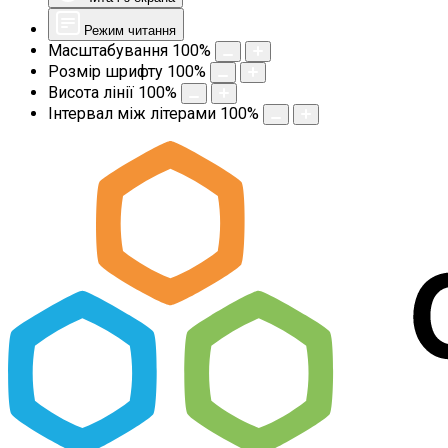
Режим читання
Масштабування
100
%
Розмір шрифту
100
%
Висота лінії
100
%
Інтервал між літерами
100
%