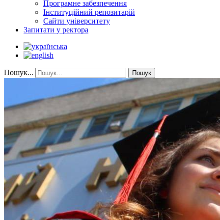
Програмне забезпечення
Інституційний репозитарій
Сайти університету
Запитати у ректора
Пошук...
Пошук