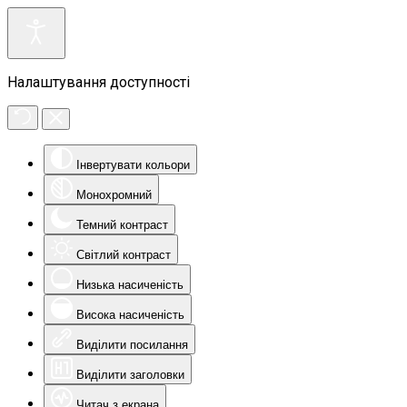
Налаштування доступності
Інвертувати кольори
Монохромний
Темний контраст
Світлий контраст
Низька насиченість
Висока насиченість
Виділити посилання
Виділити заголовки
Читач з екрана