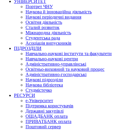
УНІВЕРСИТЕТ
Портрет ЧНУ
Наукова й інноваційна діяльність
Наукові періодичні видання
Освітня діяльність
Сталий розвиток
Міжнародна діяльність
Студентська рада
Асоціація випускників
ПІДРОЗДІЛИ
Навчально-наукові інститути та факультети
Навчально-наукові центри
Адміністративно-управлінські
Освітньо-виховний та науковий процес
Адміністративно-господарські
Наукові підрозділи
Наукова бібліотека
Студмістечко
РЕСУРСИ
е-Університет
Підтримка користувачів
Державні закупівлі
ОЩАДБАНК оплата
ПРИВАТБАНК оплата
Поштовий сервер