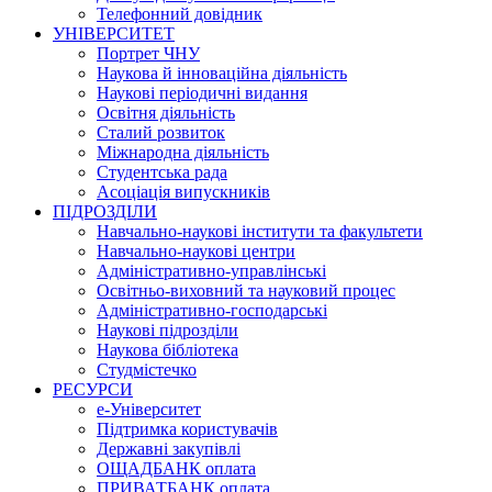
Телефонний довідник
УНІВЕРСИТЕТ
Портрет ЧНУ
Наукова й інноваційна діяльність
Наукові періодичні видання
Освітня діяльність
Сталий розвиток
Міжнародна діяльність
Студентська рада
Асоціація випускників
ПІДРОЗДІЛИ
Навчально-наукові інститути та факультети
Навчально-наукові центри
Адміністративно-управлінські
Освітньо-виховний та науковий процес
Адміністративно-господарські
Наукові підрозділи
Наукова бібліотека
Студмістечко
РЕСУРСИ
е-Університет
Підтримка користувачів
Державні закупівлі
ОЩАДБАНК оплата
ПРИВАТБАНК оплата