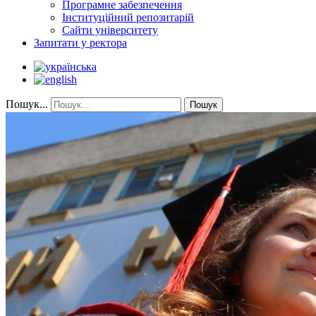
Програмне забезпечення
Інституційний репозитарій
Сайти університету
Запитати у ректора
Пошук...
Пошук