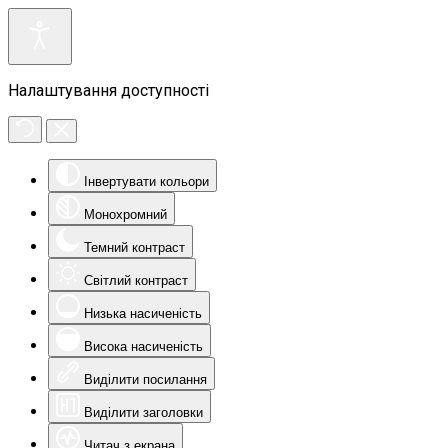
Налаштування доступності
Інвертувати кольори
Монохромний
Темний контраст
Світлий контраст
Низька насиченість
Висока насиченість
Виділити посилання
Виділити заголовки
Читач з екрана