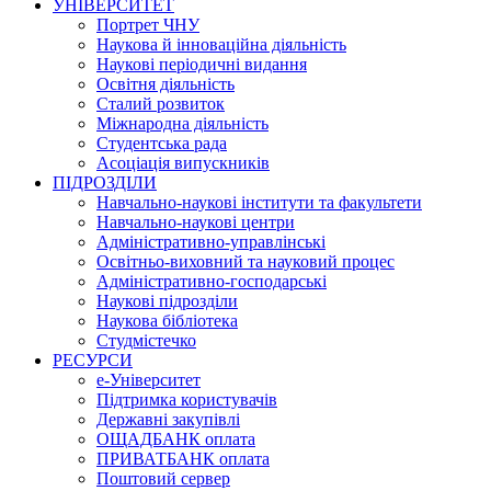
УНІВЕРСИТЕТ
Портрет ЧНУ
Наукова й інноваційна діяльність
Наукові періодичні видання
Освітня діяльність
Сталий розвиток
Міжнародна діяльність
Студентська рада
Асоціація випускників
ПІДРОЗДІЛИ
Навчально-наукові інститути та факультети
Навчально-наукові центри
Адміністративно-управлінські
Освітньо-виховний та науковий процес
Адміністративно-господарські
Наукові підрозділи
Наукова бібліотека
Студмістечко
РЕСУРСИ
е-Університет
Підтримка користувачів
Державні закупівлі
ОЩАДБАНК оплата
ПРИВАТБАНК оплата
Поштовий сервер