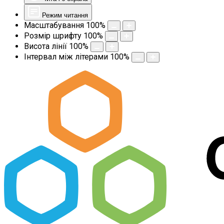
Режим читання
Масштабування
100
%
Розмір шрифту
100
%
Висота лінії
100
%
Інтервал між літерами
100
%