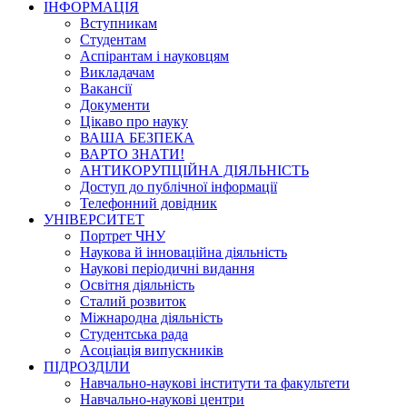
ІНФОРМАЦІЯ
Вступникам
Студентам
Аспірантам і науковцям
Викладачам
Вакансії
Документи
Цікаво про науку
ВАША БЕЗПЕКА
ВАРТО ЗНАТИ!
АНТИКОРУПЦІЙНА ДІЯЛЬНІСТЬ
Доступ до публічної інформації
Телефонний довідник
УНІВЕРСИТЕТ
Портрет ЧНУ
Наукова й інноваційна діяльність
Наукові періодичні видання
Освітня діяльність
Сталий розвиток
Міжнародна діяльність
Студентська рада
Асоціація випускників
ПІДРОЗДІЛИ
Навчально-наукові інститути та факультети
Навчально-наукові центри