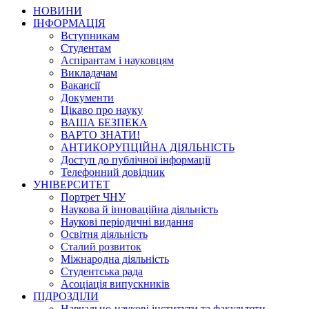
НОВИНИ
ІНФОРМАЦІЯ
Вступникам
Студентам
Аспірантам і науковцям
Викладачам
Вакансії
Документи
Цікаво про науку
ВАША БЕЗПЕКА
ВАРТО ЗНАТИ!
АНТИКОРУПЦІЙНА ДІЯЛЬНІСТЬ
Доступ до публічної інформації
Телефонний довідник
УНІВЕРСИТЕТ
Портрет ЧНУ
Наукова й інноваційна діяльність
Наукові періодичні видання
Освітня діяльність
Сталий розвиток
Міжнародна діяльність
Студентська рада
Асоціація випускників
ПІДРОЗДІЛИ
Навчально-наукові інститути та факультети