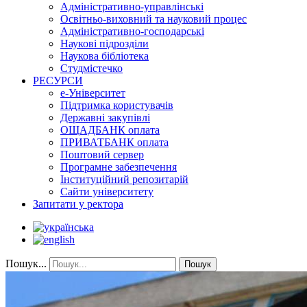
Адміністративно-управлінські
Освітньо-виховний та науковий процес
Адміністративно-господарські
Наукові підрозділи
Наукова бібліотека
Студмістечко
РЕСУРСИ
е-Університет
Підтримка користувачів
Державні закупівлі
ОЩАДБАНК оплата
ПРИВАТБАНК оплата
Поштовий сервер
Програмне забезпечення
Інституційний репозитарій
Сайти університету
Запитати у ректора
Пошук...
Пошук