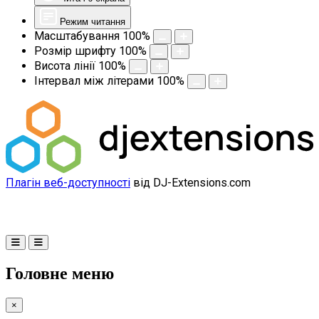
Режим читання
Масштабування
100
%
Розмір шрифту
100
%
Висота лінії
100
%
Інтервал між літерами
100
%
Плагін веб-доступності
від DJ-Extensions.com
Головне меню
×