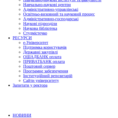
Навчально-наукові центри
Адміністративно-управлінські
Освітньо-виховний та науковий процес
Адміністративно-господарські
Наукові підрозділи
Наукова бібліотека
Студмістечко
РЕСУРСИ
е-Університет
Підтримка користувачів
Державні закупівлі
ОЩАДБАНК оплата
ПРИВАТБАНК оплата
Поштовий сервер
Програмне забезпечення
Інституційний репозитарій
Сайти університету
Запитати у ректора
НОВИНИ