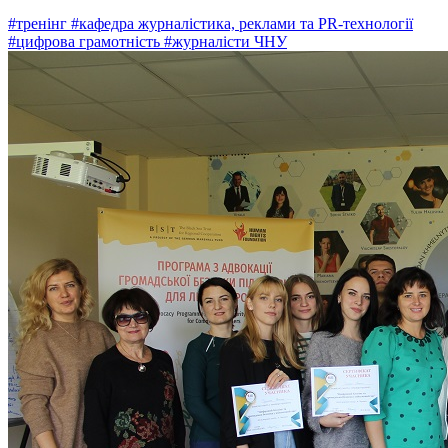
#тренінг
#кафедра журналістика, реклами та PR-технології
#цифрова грамотність
#журналісти ЧНУ