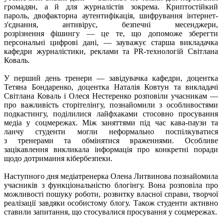
громадян, а й для журналістів зокрема. Криптостійкий
пароль, двофакторна аутентифікація, шифрування інтернет-
з'єднання, антивірус, безпечні месенджери,
розрізнення
фішингу
— це те, що допоможе зберегти
персональні цифрові дані, — зауважує старша викладачка
кафедри журналістики, реклами та PR-технологій Світлана
Коваль.
У перший день тренери — завідувачка кафедри, доцентка
Тетяна Бондаренко, доцентка Наталія Ковтун та викладачі
Світлана Коваль і Олеся Нестеренко розповіли учасникам —
про важливість сторітелінгу, познайомили з особливостями
подкастингу, поділилися
лайфхаками
стосовно просування
медіа у соцмережах. Між заняттями під час
кава-паузи
та
ланчу студенти могли неформально поспілкуватися
з тренерами та обмінятися враженнями. Особливе
зацікавлення викликала інформація про конкретні поради
щодо дотримання кібербезпеки.
Наступного дня медіатренерка Олена Литвинова познайомила
учасників з функціональністю блогінгу. Вона розповіла про
можливості пошуку роботи, розвитку власної справи, творчої
реалізації завдяки особистому блогу. Також студенти активно
ставили запитання, що стосувалися просування у соцмережах.