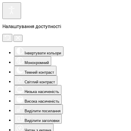
Налаштування доступності
Інвертувати кольори
Монохромний
Темний контраст
Світлий контраст
Низька насиченість
Висока насиченість
Виділити посилання
Виділити заголовки
Читач з екрана