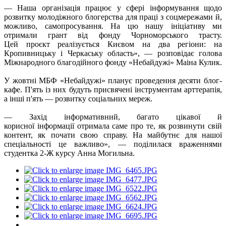
— Наша організація працює у сфері інформування щодо
розвитку молодіжного блогерства для праці з соцмережами й,
можливо, самопросування. На цю нашу ініціативу ми
отримали грант від фонду Чорноморського трасту.
Цей проєкт реалізується Києвом на два регіони: на
Кропивницьку і Черкаську область», — розповідає голова
Міжнародного благодійного фонду «Небайдужі»
Маіна
Кулик.
У жовтні МБФ «Небайдужі» планує проведення десяти блог-
кафе. П'ять із них будуть присвячені інструментам арттерапія,
а інші п'ять — розвитку соціальних мереж.
— Захід інформативний, багато цікавої й
корисної інформації отримала саме про те, як розвинути свій
контент, як почати свою справу. На майбутнє для нашої
спеціальності це важливо», — поділилася враженнями
студентка 2-Ж курсу Анна Могильна.