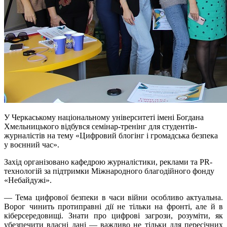
У Черкаському національному університеті імені Богдана
Хмельницького відбувся семінар-тренінг для студентів-
журналістів на тему «Цифровий блогінг і громадська безпека
у воєнний час».
Захід організовано кафедрою журналістики, реклами та PR-
технологій за підтримки Міжнародного благодійного фонду
«Небайдужі».
— Тема цифрової безпеки в часи війни особливо актуальна.
Ворог чинить протиправні дії не тільки на фронті, але й в
кіберсередовищі. Знати про цифрові загрози, розуміти, як
убезпечити власні дані — важливо не тільки для пересічних