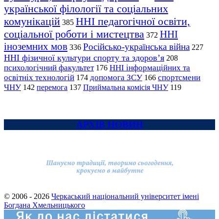
української філології та соціальних
комунікацій
ННІ педагогічної освіти,
385
соціальної роботи і мистецтва
ННІ
372
іноземних мов
Російсько-українська війна
336
227
ННІ фізичної культури спорту та здоров’я
208
психологічний факультет
ННІ інформаційних та
176
освітніх технологій
допомога ЗСУ
спортсмени
174
166
ЧНУ
перемога
142
137
Приймальна комісія ЧНУ
119
АРХІВ НОВИН
© 2006 - 2026
Черкаський національний університет імені
Богдана Хмельницького