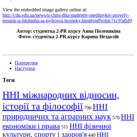
View the embedded image gallery online at:
http://cdu.edu.ua/news/u-chnu-dlia-studentiv-mediinykiv-provely-
treninh-iz-blohinhu-ta-tsyfrovoi-bezpeky.html#sigProIdc71c95dbf9
Автор: студентка 2-PR курсу Анна
Поленякіна
Фото: студентка 2-PR курсу Карина
Нездолій
Попередня
Наступна
Теги
ННІ міжнародних відносин,
історії та філософії
ННІ
796
природничих та аграрних наук
ННІ
570
економіки і права
ННІ фізичної
511
культури, спорту і здоров'я
ННІ
440