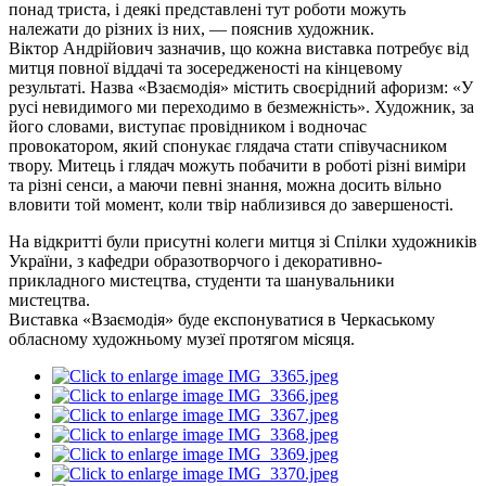
понад триста, і деякі представлені тут роботи можуть
належати до різних із них, — пояснив художник.
Віктор Андрійович зазначив, що кожна виставка потребує від
митця повної віддачі та зосередженості на кінцевому
результаті. Назва «Взаємодія» містить своєрідний афоризм: «У
русі невидимого ми переходимо в безмежність». Художник, за
його словами, виступає провідником і водночас
провокатором, який спонукає глядача стати співучасником
твору. Митець і глядач можуть побачити в роботі різні виміри
та різні сенси, а маючи певні знання, можна досить вільно
вловити той момент, коли твір наблизився до завершеності.
На відкритті були присутні колеги митця зі Спілки художників
України, з кафедри образотворчого і декоративно-
прикладного мистецтва, студенти та шанувальники
мистецтва.
Виставка «Взаємодія» буде експонуватися в Черкаському
обласному художньому музеї протягом місяця.