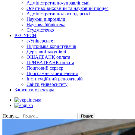
Адміністративно-управлінські
Освітньо-виховний та науковий процес
Адміністративно-господарські
Наукові підрозділи
Наукова бібліотека
Студмістечко
РЕСУРСИ
е-Університет
Підтримка користувачів
Державні закупівлі
ОЩАДБАНК оплата
ПРИВАТБАНК оплата
Поштовий сервер
Програмне забезпечення
Інституційний репозитарій
Сайти університету
Запитати у ректора
Пошук...
Пошук