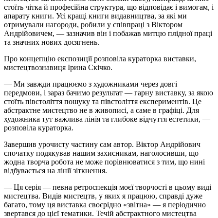
стоїть чітка й професійна структура, що відповідає і вимогам, і
апарату книги. Усі кращі книги видавництва, за які ми
отримували нагороди, робили у співпраці з Віктором
Андрійовичем, — зазначив він і побажав митцю плідної праці
та значних нових досягнень.
Про концепцію експозиції розповіла кураторка виставки,
мистецтвознавиця Ірина Скічко.
— Ми завжди працюємо з художниками через довгі
передмови, і зараз бачимо результат — гарну виставку, за якою
стоїть півстоліття пошуку та півстоліття експериментів. Це
абстрактне мистецтво не в живописі, а саме в графіці. Для
художника тут важлива лінія та глибоке відчуття естетики, —
розповіла кураторка.
Завершив урочисту частину сам автор. Віктор Андрійович
спочатку подякував нашим захисникам, наголосивши, що
жодна творча робота не може порівнюватися з тим, що нині
відбувається на лінії зіткнення.
— Ця серія — певна ретроспекція моєї творчості в цьому виді
мистецтва. Видів мистецтв, у яких я працюю, справді дуже
багато, тому ця виставка своєрідно «звітна» — я періодично
звертався до цієї тематики. Течій абстрактного мистецтва