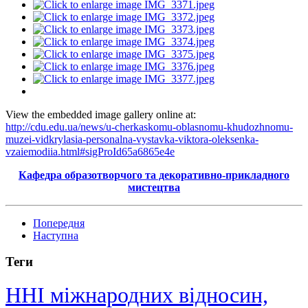
View the embedded image gallery online at:
http://cdu.edu.ua/news/u-cherkaskomu-oblasnomu-khudozhnomu-
muzei-vidkrylasia-personalna-vystavka-viktora-oleksenka-
vzaiemodiia.html#sigProId65a6865e4e
Кафедра образотворчого та декоративно-прикладного
мистецтва
Попередня
Наступна
Теги
ННІ міжнародних відносин,