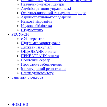
Навчально-наукові центри
Адміністративно-управлінські
Освітньо-виховний та науковий процес
Адміністративно-господарські
Наукові підрозділи
Наукова бібліотека
Студмістечко
РЕСУРСИ
е-Університет
Підтримка користувачів
Державні закупівлі
ОЩАДБАНК оплата
ПРИВАТБАНК оплата
Поштовий сервер
Програмне забезпечення
Інституційний репозитарій
Сайти університету
Запитати у ректора
НОВИНИ