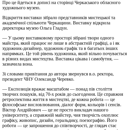
Про це йдеться в дописі на сторінці Черкаського обласного
художнього музею.
Відкриття виставки зібрало представників мистецької та
академічної спільноти Черкащини. Виставку відкрила
директорка музею Ольга Гладун.
— У цьому виставковому просторі зібрані твори одного
майстра, який працює не лише в абстрактній графіці, а і як
художник-дизайнер, художник-графік та в багатьох інших
напрямках. Це той рівень художника, який вільно почувається
в різних видах мистецтва. Виставка цікава і самобутня, —
зазначила вона.
Зі словами привітання до автора звернувся в.о. ректора,
президент ЧНУ Олександр Черевко.
— Експозиція вражає масштабом — понад пів століття
творчих пошуків, від 70-х років до сьогодення. Це справжня
ретроспектива життя в мистецтві, де кожна робота — це
філософське висловлювання, діалог форм, кольорів і сенсів.
Віктор Андрійович — це не просто викладач нашого
університету, а справжній майстер, чия творчість охоплює
графіку, живопис, дизайн, геральдику,
поезографію
. Його
роботи — це запрошення до співтворчості, де глядач стає