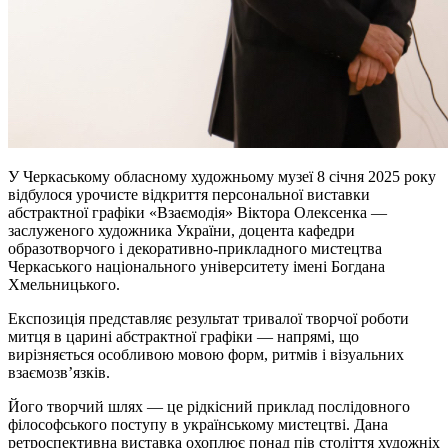
У Черкаському обласному художньому музеї 8 січня 2025 року
відбулося урочисте відкриття персональної виставки
абстрактної графіки «Взаємодія» Віктора Олексенка —
заслуженого художника України, доцента кафедри
образотворчого і декоративно-прикладного мистецтва
Черкаського національного університету імені Богдана
Хмельницького.
Експозиція представляє результат тривалої творчої роботи
митця в царині абстрактної графіки — напрямі, що
вирізняється особливою мовою форм, ритмів і візуальних
взаємозв’язків.
Його творчий шлях — це рідкісний приклад послідовного
філософського поступу в українському мистецтві. Дана
ретроспективна виставка охоплює понад пів століття художніх