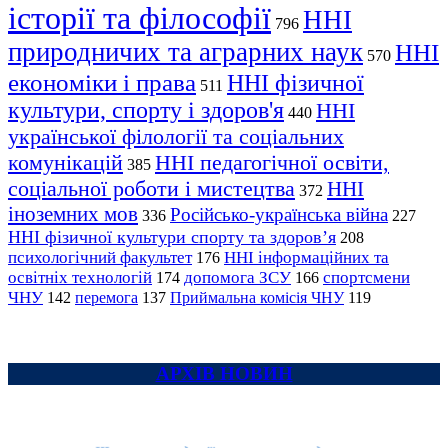
історії та філософії
ННІ
796
природничих та аграрних наук
ННІ
570
економіки і права
ННІ фізичної
511
культури, спорту і здоров'я
ННІ
440
української філології та соціальних
комунікацій
ННІ педагогічної освіти,
385
соціальної роботи і мистецтва
ННІ
372
іноземних мов
Російсько-українська війна
336
227
ННІ фізичної культури спорту та здоров’я
208
психологічний факультет
ННІ інформаційних та
176
освітніх технологій
допомога ЗСУ
спортсмени
174
166
ЧНУ
перемога
142
137
Приймальна комісія ЧНУ
119
АРХІВ НОВИН