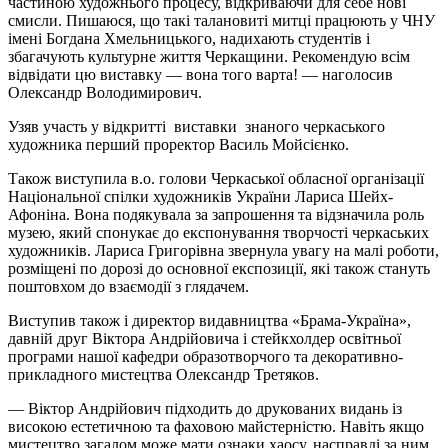
частиною художнього процесу, відкриваючи для себе нові
смисли. Пишаюся, що такі талановиті митці працюють у ЧНУ
імені Богдана Хмельницького, надихають студентів і
збагачують культурне життя Черкащини. Рекомендую всім
відвідати цю виставку — вона того варта! — наголосив
Олександр Володимирович.
Узяв участь у відкритті виставки знаного черкаського
художника перший проректор Василь Мойсієнко.
Також виступила в.о. голови Черкаської обласної організації
Національної спілки художників України Лариса Шейх-
Афоніна. Вона подякувала за запрошення та відзначила роль
музею, який спонукає до експонування творчості черкаських
художників. Лариса Григорівна звернула увагу на малі роботи,
розміщені по дорозі до основної експозиції, які також стануть
поштовхом до взаємодії з глядачем.
Виступив також і директор видавництва «Брама-Україна»,
давній друг Віктора Андрійовича і стейкхолдер освітньої
програми нашої кафедри образотворчого та декоративно-
прикладного мистецтва Олександр Третяков.
— Віктор Андрійович підходить до друкованих видань із
високою естетичною та фаховою майстерністю. Навіть якщо
мистецтво загалом може мати ознаки хаосу, насправді за ним