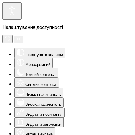
Налаштування доступності
Інвертувати кольори
Монохромний
Темний контраст
Світлий контраст
Низька насиченість
Висока насиченість
Виділити посилання
Виділити заголовки
Читач з екрана