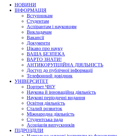
НОВИНИ
ІНФОРМАЦІЯ
Вступникам
Студентам
Аспірантам і науковцям
Викладачам
Вакансії
Документи
Цікаво про науку
ВАША БЕЗПЕКА
ВАРТО ЗНАТИ!
АНТИКОРУПЦІЙНА ДІЯЛЬНІСТЬ
Доступ до публічної інформації
Телефонний довідник
УНІВЕРСИТЕТ
Портрет ЧНУ
Наукова й інноваційна діяльність
Наукові періодичні видання
Освітня діяльність
Сталий розвиток
Міжнародна діяльність
Студентська рада
Асоціація випускників
ПІДРОЗДІЛИ
Навчально-наукові інститути та факультети