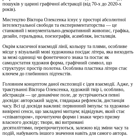
пошуків у царині графічної абстракції (від 70-х до 2020-х
років).
Мистецтво Віктора Олексенка існує у просторі абсолютної
інтелектуальної свободи та експериментаторства — це
станковий і монументально-декоративний живопис, графіка,
дизайн, геральдика,
поезографія
, асамбляж, інсталяція.
Окрім класичної взаємодії лінії, кольору та плями, особливе
місце у візуальній мові художника посідає літера, яка виходить
за межі одиниці чи фонетичного знака та постає як
самодостатня художня форма, графічний символ, що
структурує простір полотна. Особлива пластика літери стає
ключем до глибинних підтекстів.
Головним концептом даної експозиції є ідея взаємодії. Адже, у
трактуванні Віктора Олексенка, художній твір і, особливо,
абстракція — це динамічне поле, де зустрічаються певні
досвіди: авторський задум, глядацька рефлексія, дистанція
часу. Всі ці досвіди важливі: первинний імпульс та художньо
вивірені сенси, що закладені митцем; відвідувач, який стає
«співавтором», прочитуючи форми
і
знаки через призму
власного досвіду; твори, які витримані
десятиліттями,
перепрочитуються
, залежно від зміни часу та
подій, набувають іншого значення навіть для самого автора.