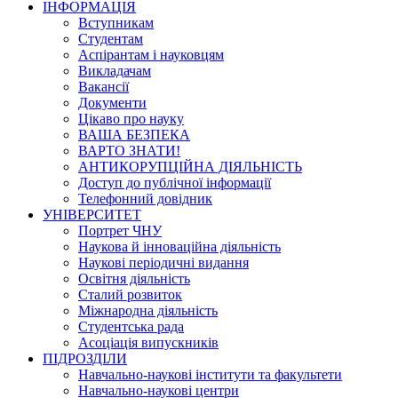
ІНФОРМАЦІЯ
Вступникам
Студентам
Аспірантам і науковцям
Викладачам
Вакансії
Документи
Цікаво про науку
ВАША БЕЗПЕКА
ВАРТО ЗНАТИ!
АНТИКОРУПЦІЙНА ДІЯЛЬНІСТЬ
Доступ до публічної інформації
Телефонний довідник
УНІВЕРСИТЕТ
Портрет ЧНУ
Наукова й інноваційна діяльність
Наукові періодичні видання
Освітня діяльність
Сталий розвиток
Міжнародна діяльність
Студентська рада
Асоціація випускників
ПІДРОЗДІЛИ
Навчально-наукові інститути та факультети
Навчально-наукові центри