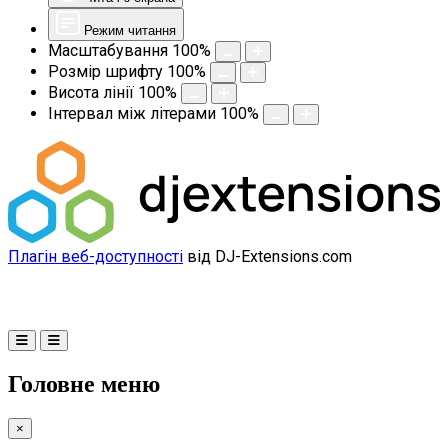
Режим читання
Масштабування
100
%
Розмір шрифту
100
%
Висота лінії
100
%
Інтервал між літерами
100
%
Плагін веб-доступності
від DJ-Extensions.com
Головне меню
×