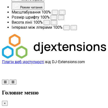
Режим читання
Масштабування
100
%
Розмір шрифту
100
%
Висота лінії
100
%
Інтервал між літерами
100
%
Плагін веб-доступності
від DJ-Extensions.com
Головне меню
×