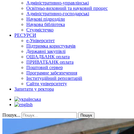
Адміністративно-управлінські
Освітньо-виховний та науковий процес
Адміністративно-господарські
Наукові підрозділи
Наукова бібліотека
Студмістечко
РЕСУРСИ
е-Університет
Підтримка користувачів
Державні закупівлі
ОЩАДБАНК оплата
ПРИВАТБАНК оплата
Поштовий сервер
Програмне забезпечення
Інституційний репозитарій
Сайти університету
Запитати у ректора
Пошук...
Пошук