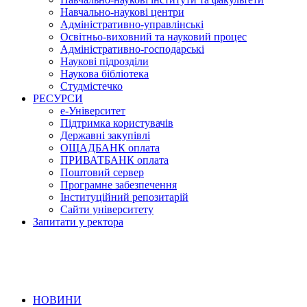
Навчально-наукові центри
Адміністративно-управлінські
Освітньо-виховний та науковий процес
Адміністративно-господарські
Наукові підрозділи
Наукова бібліотека
Студмістечко
РЕСУРСИ
е-Університет
Підтримка користувачів
Державні закупівлі
ОЩАДБАНК оплата
ПРИВАТБАНК оплата
Поштовий сервер
Програмне забезпечення
Інституційний репозитарій
Сайти університету
Запитати у ректора
НОВИНИ