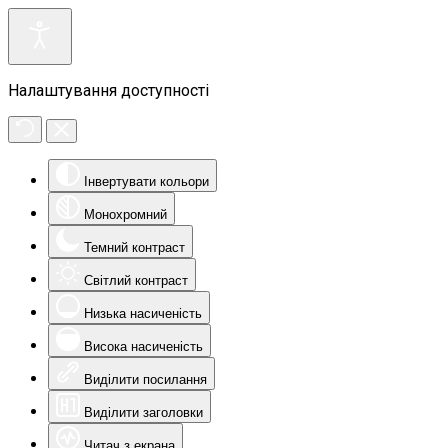
Налаштування доступності
Інвертувати кольори
Монохромний
Темний контраст
Світлий контраст
Низька насиченість
Висока насиченість
Виділити посилання
Виділити заголовки
Читач з екрана