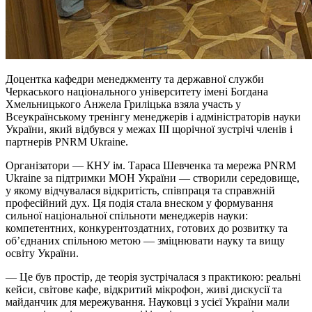
Доцентка кафедри менеджменту та державної служби
Черкаського національного університету імені Богдана
Хмельницького Анжела Гриліцька взяла участь у
Всеукраїнському тренінгу менеджерів і адміністраторів науки
України, який відбувся у межах III щорічної зустрічі членів і
партнерів PNRM Ukraine.
Організатори — КНУ ім. Тараса Шевченка та мережа PNRM
Ukraine за підтримки МОН України — створили середовище,
у якому відчувалася відкритість, співпраця та справжній
професійний дух. Ця подія стала внеском у формування
сильної національної спільноти менеджерів науки:
компетентних, конкурентоздатних, готових до розвитку та
об’єднаних спільною метою — зміцнювати науку та вищу
освіту України.
— Це був простір, де теорія зустрічалася з практикою: реальні
кейси, світове кафе, відкритий мікрофон, живі дискусії та
майданчик для мережування. Науковці з усієї України мали