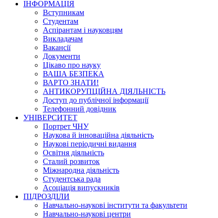
ІНФОРМАЦІЯ
Вступникам
Студентам
Аспірантам і науковцям
Викладачам
Вакансії
Документи
Цікаво про науку
ВАША БЕЗПЕКА
ВАРТО ЗНАТИ!
АНТИКОРУПЦІЙНА ДІЯЛЬНІСТЬ
Доступ до публічної інформації
Телефонний довідник
УНІВЕРСИТЕТ
Портрет ЧНУ
Наукова й інноваційна діяльність
Наукові періодичні видання
Освітня діяльність
Сталий розвиток
Міжнародна діяльність
Студентська рада
Асоціація випускників
ПІДРОЗДІЛИ
Навчально-наукові інститути та факультети
Навчально-наукові центри