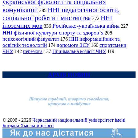
української філології та соціальних
комунікацій
ННІ педагогічної освіти,
385
соціальної роботи і мистецтва
ННІ
372
іноземних мов
Російсько-українська війна
336
227
ННІ фізичної культури спорту та здоров’я
208
психологічний факультет
ННІ інформаційних та
176
освітніх технологій
допомога ЗСУ
спортсмени
174
166
ЧНУ
перемога
142
137
Приймальна комісія ЧНУ
119
АРХІВ НОВИН
© 2006 - 2026
Черкаський національний університет імені
Богдана Хмельницького