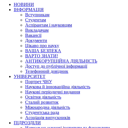
НОВИНИ
ІНФОРМАЦІЯ
Вступникам
Студентам
Аспірантам і науковцям
Викладачам
Вакансії
Документи
Цікаво про науку
ВАША БЕЗПЕКА
ВАРТО ЗНАТИ!
АНТИКОРУПЦІЙНА ДІЯЛЬНІСТЬ
Доступ до публічної інформації
Телефонний довідник
УНІВЕРСИТЕТ
Портрет ЧНУ
Наукова й інноваційна діяльність
Наукові періодичні видання
Освітня діяльність
Сталий розвиток
Міжнародна діяльність
Студентська рада
Асоціація випускників
ПІДРОЗДІЛИ
Навчально-наукові інститути та факультети