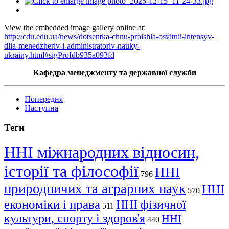
View the embedded image gallery online at:
http://cdu.edu.ua/news/dotsentka-chnu-proishla-osvitnii-intensyv-
dlia-menedzheriv-i-administratoriv-nauky-
ukrainy.html#sigProIdb935a093fd
Кафедра менеджменту та державної служби
Попередня
Наступна
Теги
ННІ міжнародних відносин,
історії та філософії
ННІ
796
природничих та аграрних наук
ННІ
570
економіки і права
ННІ фізичної
511
культури, спорту і здоров'я
ННІ
440