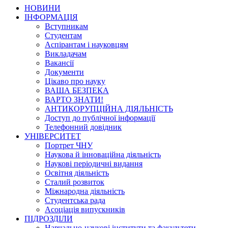
НОВИНИ
ІНФОРМАЦІЯ
Вступникам
Студентам
Аспірантам і науковцям
Викладачам
Вакансії
Документи
Цікаво про науку
ВАША БЕЗПЕКА
ВАРТО ЗНАТИ!
АНТИКОРУПЦІЙНА ДІЯЛЬНІСТЬ
Доступ до публічної інформації
Телефонний довідник
УНІВЕРСИТЕТ
Портрет ЧНУ
Наукова й інноваційна діяльність
Наукові періодичні видання
Освітня діяльність
Сталий розвиток
Міжнародна діяльність
Студентська рада
Асоціація випускників
ПІДРОЗДІЛИ
Навчально-наукові інститути та факультети