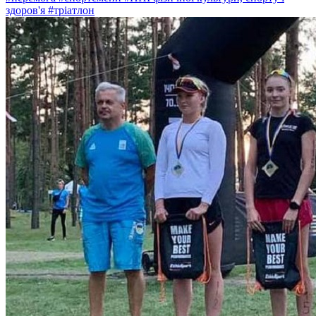
здоров'я
#тріатлон