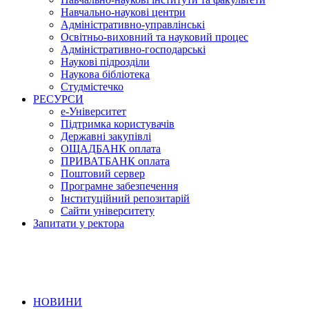
Навчально-наукові центри
Адміністративно-управлінські
Освітньо-виховний та науковий процес
Адміністративно-господарські
Наукові підрозділи
Наукова бібліотека
Студмістечко
РЕСУРСИ
е-Університет
Підтримка користувачів
Державні закупівлі
ОЩАДБАНК оплата
ПРИВАТБАНК оплата
Поштовий сервер
Програмне забезпечення
Інституційний репозитарій
Сайти університету
Запитати у ректора
НОВИНИ