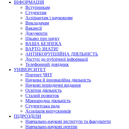
ІНФОРМАЦІЯ
Вступникам
Студентам
Аспірантам і науковцям
Викладачам
Вакансії
Документи
Цікаво про науку
ВАША БЕЗПЕКА
ВАРТО ЗНАТИ!
АНТИКОРУПЦІЙНА ДІЯЛЬНІСТЬ
Доступ до публічної інформації
Телефонний довідник
УНІВЕРСИТЕТ
Портрет ЧНУ
Наукова й інноваційна діяльність
Наукові періодичні видання
Освітня діяльність
Сталий розвиток
Міжнародна діяльність
Студентська рада
Асоціація випускників
ПІДРОЗДІЛИ
Навчально-наукові інститути та факультети
Навчально-наукові центри