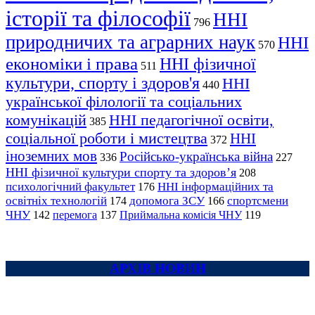
історії та філософії
ННІ
796
природничих та аграрних наук
ННІ
570
економіки і права
ННІ фізичної
511
культури, спорту і здоров'я
ННІ
440
української філології та соціальних
комунікацій
ННІ педагогічної освіти,
385
соціальної роботи і мистецтва
ННІ
372
іноземних мов
Російсько-українська війна
336
227
ННІ фізичної культури спорту та здоров’я
208
психологічний факультет
ННІ інформаційних та
176
освітніх технологій
допомога ЗСУ
спортсмени
174
166
ЧНУ
перемога
142
137
Приймальна комісія ЧНУ
119
АРХІВ НОВИН