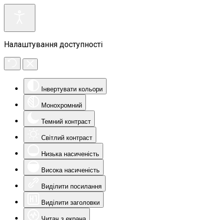
Налаштування доступності
Інвертувати кольори
Монохромний
Темний контраст
Світлий контраст
Низька насиченість
Висока насиченість
Виділити посилання
Виділити заголовки
Читач з екрана