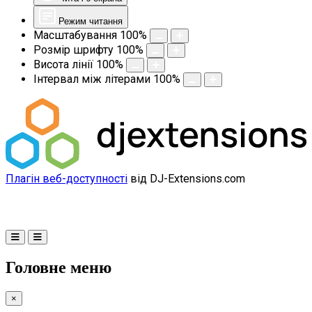
Режим читання
Масштабування
100
%
Розмір шрифту
100
%
Висота лінії
100
%
Інтервал між літерами
100
%
Плагін веб-доступності
від DJ-Extensions.com
Головне меню
×