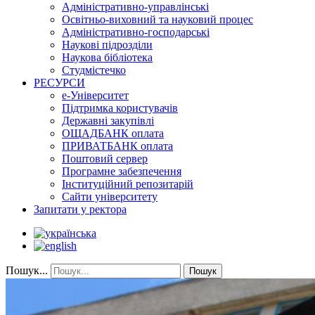
Адміністративно-управлінські
Освітньо-виховний та науковий процес
Адміністративно-господарські
Наукові підрозділи
Наукова бібліотека
Студмістечко
РЕСУРСИ
е-Університет
Підтримка користувачів
Державні закупівлі
ОЩАДБАНК оплата
ПРИВАТБАНК оплата
Поштовий сервер
Програмне забезпечення
Інституційний репозитарій
Сайти університету
Запитати у ректора
Пошук...
Пошук