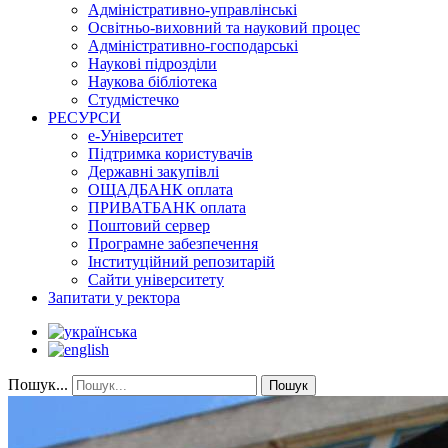
Адміністративно-управлінські
Освітньо-виховний та науковий процес
Адміністративно-господарські
Наукові підрозділи
Наукова бібліотека
Студмістечко
РЕСУРСИ
е-Університет
Підтримка користувачів
Державні закупівлі
ОЩАДБАНК оплата
ПРИВАТБАНК оплата
Поштовий сервер
Програмне забезпечення
Інституційний репозитарій
Сайти університету
Запитати у ректора
Пошук...
Пошук