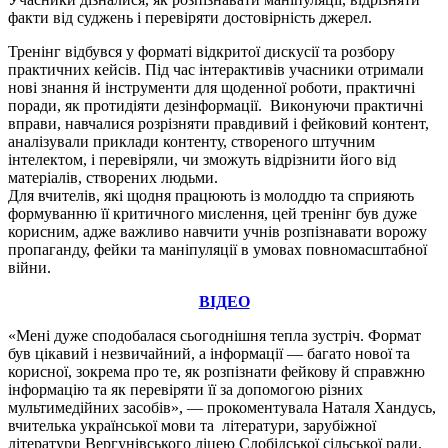
факти від суджень і перевіряти достовірність джерел.
Тренінг відбувся у форматі відкритої дискусії та розбору
практичних кейсів. Під час інтерактивів учасники отримали
нові знання й інструменти для щоденної роботи, практичні
поради, як протидіяти дезінформації. Виконуючи практичні
вправи, навчалися розрізняти правдивий і фейковий контент,
аналізували приклади контенту, створеного штучним
інтелектом, і перевіряли, чи зможуть відрізнити його від
матеріалів, створених людьми.
Для вчителів, які щодня працюють із молоддю та сприяють
формуванню її критичного мислення, цей тренінг був дуже
корисним, адже важливо навчити учнів розпізнавати ворожу
пропаганду, фейки та маніпуляції в умовах повномасштабної
війни.
ВІДЕО
«Мені дуже сподобалася сьогоднішня тепла зустріч. Формат
був цікавий і незвичайний, а інформації — багато нової та
корисної, зокрема про те, як розпізнати фейкову й справжню
інформацію та як перевіряти її за допомогою різних
мультимедійних засобів», — прокоментувала Наталя Хандусь,
вчителька української мови та літератури, зарубіжної
літератури Вергунівського ліцею Слобідської сільської ради.