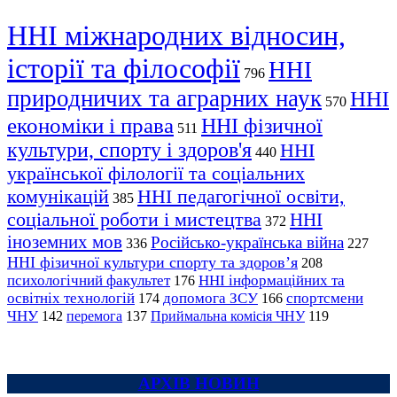
ННІ міжнародних відносин,
історії та філософії
ННІ
796
природничих та аграрних наук
ННІ
570
економіки і права
ННІ фізичної
511
культури, спорту і здоров'я
ННІ
440
української філології та соціальних
комунікацій
ННІ педагогічної освіти,
385
соціальної роботи і мистецтва
ННІ
372
іноземних мов
Російсько-українська війна
336
227
ННІ фізичної культури спорту та здоров’я
208
психологічний факультет
ННІ інформаційних та
176
освітніх технологій
допомога ЗСУ
спортсмени
174
166
ЧНУ
перемога
142
137
Приймальна комісія ЧНУ
119
АРХІВ НОВИН