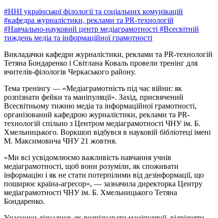
#ННІ української філології та соціальних комунікацій
#кафедра журналістики, реклами та PR-технологій
#Навчально-науковий центр медіаграмотності
#Всесвітній
тиждень медіа та інформаційної грамотності
Викладачки кафедри журналістики, реклами та PR-технологій
Тетяна Бондаренко і Світлана Коваль провели тренінг для
вчителів-філологів Черкаського району.
Тема тренінгу — «Медіаграмотність під час війни: як
розпізнати фейки та маніпуляції». Захід, присвячений
Всесвітньому тижню медіа та інформаційної грамотності,
організований кафедрою журналістики, реклами та PR-
технологій спільно з Центром медіаграмотності ЧНУ ім. Б.
Хмельницького. Воркшоп відбувся в науковій бібліотеці імені
М. Максимовича ЧНУ 21 жовтня.
«Ми всі усвідомлюємо важливість навчання учнів
медіаграмотності, щоб вони розуміли, як споживати
інформацію і як не стати потерпілими від дезінформації, що
поширює країна-агресор», — зазначила директорка Центру
медіаграмотності ЧНУ ім. Б. Хмельницького Тетяна
Бондаренко.
Учасники дізналися, як розпізнавати маніпуляції, відрізняти