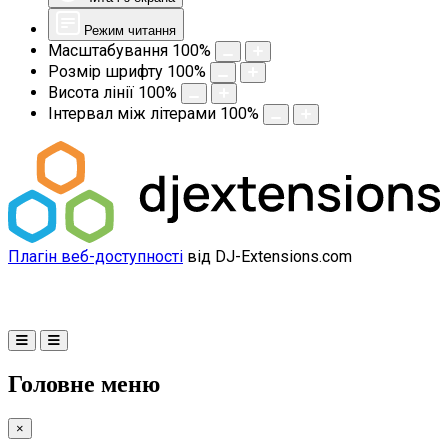
Режим читання
Масштабування
100
%
Розмір шрифту
100
%
Висота лінії
100
%
Інтервал між літерами
100
%
Плагін веб-доступності
від DJ-Extensions.com
Головне меню
×