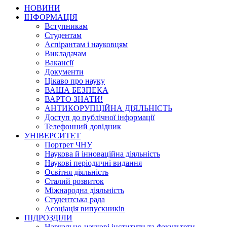
НОВИНИ
ІНФОРМАЦІЯ
Вступникам
Студентам
Аспірантам і науковцям
Викладачам
Вакансії
Документи
Цікаво про науку
ВАША БЕЗПЕКА
ВАРТО ЗНАТИ!
АНТИКОРУПЦІЙНА ДІЯЛЬНІСТЬ
Доступ до публічної інформації
Телефонний довідник
УНІВЕРСИТЕТ
Портрет ЧНУ
Наукова й інноваційна діяльність
Наукові періодичні видання
Освітня діяльність
Сталий розвиток
Міжнародна діяльність
Студентська рада
Асоціація випускників
ПІДРОЗДІЛИ
Навчально-наукові інститути та факультети