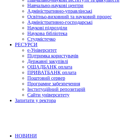
Навчально-наукові центри
Адміністративно-управлінські
Освітньо-виховний та науковий процес
Адміністративно-господарські
Наукові підрозділи
Наукова бібліотека
Студмістечко
РЕСУРСИ
е-Університет
Підтримка користувачів
Державні закупівлі
ОЩАДБАНК оплата
ПРИВАТБАНК оплата
Поштовий сервер
Програмне забезпечення
Інституційний репозитарій
Сайти університету
Запитати у ректора
НОВИНИ