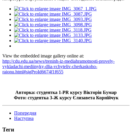
View the embedded image gallery online at:
http://cdu.edu.ua/news/treninh-iz-mediahramotnosti-provely-
vykladachi-mediinyky-dlia-vchyteliv-cherkaskoho-
raionu.html#sigProId6674f1f655
Авторка: студентка 1-PR курсу Вікторія Бумар
Фото: студентка 3-Ж курсу Єлизавета Корнійчук
Попередня
Наступна
Теги