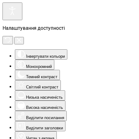
Налаштування доступності
Інвертувати кольори
Монохромний
Темний контраст
Світлий контраст
Низька насиченість
Висока насиченість
Виділити посилання
Виділити заголовки
Читач з екрана